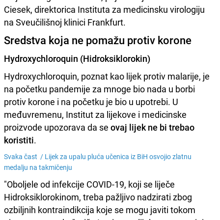
Ciesek, direktorica Instituta za medicinsku virologiju
na Sveučilišnoj klinici Frankfurt.
Sredstva koja ne pomažu protiv korone
Hydroxychloroquin (Hidroksiklorokin)
Hydroxychloroquin, poznat kao lijek protiv malarije, je
na početku pandemije za mnoge bio nada u borbi
protiv korone i na početku je bio u upotrebi. U
međuvremenu, Institut za lijekove i medicinske
proizvode upozorava da se
ovaj lijek ne bi trebao
koristiti
.
Svaka čast /
Lijek za upalu pluća učenica iz BiH osvojio zlatnu
medalju na takmičenju
"Oboljele od infekcije COVID-19, koji se liječe
Hidroksiklorokinom, treba pažljivo nadzirati zbog
ozbiljnih kontraindikcija koje se mogu javiti tokom