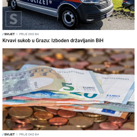
/
SVIJET
I
PRIJE OKO 8H
Krvavi sukob u Grazu: Izboden državljanin BiH
/
SVIJET
I
PRIJE OKO 8H