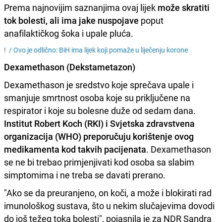
Prema najnovijim saznanjima ovaj lijek
može skratiti
tok bolesti, ali ima jake nuspojave
poput
anafilaktičkog šoka i upale pluća.
! /
Ovo je odlično: BiH ima lijek koji pomaže u liječenju korone
Dexamethason (Dekstametazon)
Dexamethason je sredstvo koje sprečava upale i
smanjuje smrtnost osoba koje su priključene na
respirator i koje su bolesne duže od sedam dana.
Institut Robert Koch (RKI) i Svjetska zdravstvena
organizacija (WHO) preporučuju korištenje ovog
medikamenta kod takvih pacijenata
. Dexamethason
se ne bi trebao primjenjivati kod osoba sa slabim
simptomima i ne treba se davati prerano.
"Ako se da preuranjeno, on koči, a može i blokirati rad
imunološkog sustava, što u nekim slučajevima dovodi
do još težeg toka bolesti", pojasnila je za NDR Sandra