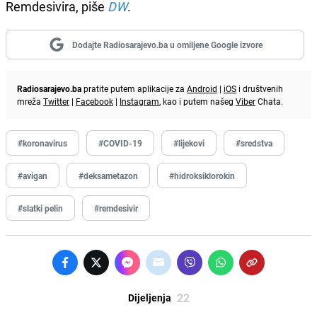
Remdesivira, piše
DW
.
Dodajte Radiosarajevo.ba u omiljene Google izvore
Radiosarajevo.ba
pratite putem aplikacije za
Android
|
iOS
i društvenih
mreža
Twitter
|
Facebook
|
Instagram
, kao i putem našeg
Viber
Chata.
#koronavirus
#COVID-19
#lijekovi
#sredstva
#avigan
#deksametazon
#hidroksiklorokin
#slatki pelin
#remdesivir
22
Dijeljenja