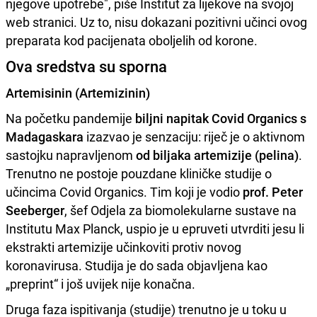
njegove upotrebe", piše Institut za lijekove na svojoj
web stranici. Uz to, nisu dokazani pozitivni učinci ovog
preparata kod pacijenata oboljelih od korone.
Ova sredstva su sporna
Artemisinin (Artemizinin)
Na početku pandemije
biljni napitak Covid Organics s
Madagaskara
izazvao je senzaciju: riječ je o aktivnom
sastojku napravljenom
od biljaka artemizije (pelina)
.
Trenutno ne postoje pouzdane kliničke studije o
učincima Covid Organics. Tim koji je vodio
prof. Peter
Seeberger
, šef Odjela za biomolekularne sustave na
Institutu Max Planck, uspio je u epruveti utvrditi jesu li
ekstrakti artemizije učinkoviti protiv novog
koronavirusa. Studija je do sada objavljena kao
„preprint“ i još uvijek nije konačna.
Druga faza ispitivanja (studije) trenutno je u toku u