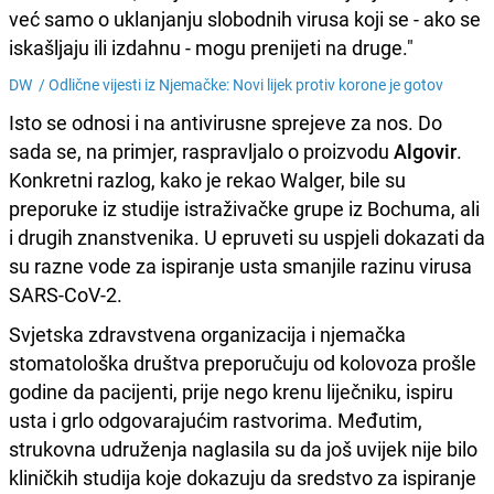
već samo o uklanjanju slobodnih virusa koji se - ako se
iskašljaju ili izdahnu - mogu prenijeti na druge."
DW /
Odlične vijesti iz Njemačke: Novi lijek protiv korone je gotov
Isto se odnosi i na antivirusne sprejeve za nos. Do
sada se, na primjer, raspravljalo o proizvodu
Algovir
.
Konkretni razlog, kako je rekao Walger, bile su
preporuke iz studije istraživačke grupe iz Bochuma, ali
i drugih znanstvenika. U epruveti su uspjeli dokazati da
su razne vode za ispiranje usta smanjile razinu virusa
SARS-CoV-2.
Svjetska zdravstvena organizacija i njemačka
stomatološka društva preporučuju od kolovoza prošle
godine da pacijenti, prije nego krenu liječniku, ispiru
usta i grlo odgovarajućim rastvorima. Međutim,
strukovna udruženja naglasila su da još uvijek nije bilo
kliničkih studija koje dokazuju da sredstvo za ispiranje