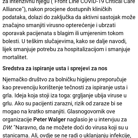
za intenzivnu njegu ("Front Line COVID-19 Critical Care
Alliance"), nakon procjene dostupnih kliničkih
podataka, dolazi do zaključka da aktivni sastojak može
značajno smanjiti virusno opterećenje i ubrzati
oporavak pacijenata s blagim ili umjerenim tokom
bolesti. U teškim slučajevima, kako se dalje navodi,
lijek smanjuje potrebu za hospitalizacijom i smanjuje
mortalitet.
Sredstva za ispiranje usta i sprejevi za nos
Njemačko društvo za bolničku higijenu preporučuje
kao prevenciju korištenje tečnosti za ispiranje usta i
grla. Ideja koja stoji iza toga: grgljanje ubija viruse u
grlu. Ako su pacijenti zarazni, rizik od zaraze bi se
mogao na kratko smanjiti. Glasnogovornik ove
organizacije
Peter Walger
naglasio je u intervjuu za
DW
: "Naravno, da ne možete doći do virusa koji su u
stanicama. Ali, ovdje se ne radi o uklanjanju infekcije,