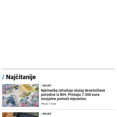
/
Najčitanije
/
SVIJET
Njemačka istražuje slučaj desetočlane
porodice iz BiH: Primaju 7.300 eura
socijalne pomoći mjesečno
PRIJE 1 DAN
/
SVIJET