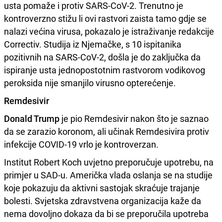
usta pomaže i protiv SARS-CoV-2. Trenutno je
kontroverzno stižu li ovi rastvori zaista tamo gdje se
nalazi većina virusa, pokazalo je istraživanje redakcije
Correctiv. Studija iz Njemačke, s 10 ispitanika
pozitivnih na SARS-CoV-2, došla je do zaključka da
ispiranje usta jednopostotnim rastvorom vodikovog
peroksida nije smanjilo virusno opterećenje.
Remdesivir
Donald Trump
je pio Remdesivir nakon što je saznao
da se zarazio koronom, ali učinak Remdesivira protiv
infekcije COVID-19 vrlo je kontroverzan.
Institut Robert Koch uvjetno preporučuje upotrebu, na
primjer u SAD-u. Američka vlada oslanja se na studije
koje pokazuju da aktivni sastojak skraćuje trajanje
bolesti. Svjetska zdravstvena organizacija kaže da
nema dovoljno dokaza da bi se preporučila upotreba