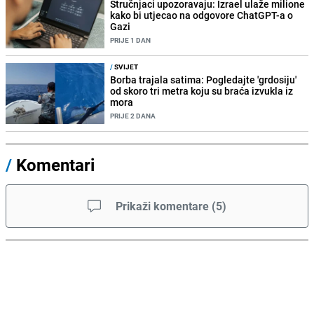
Stručnjaci upozoravaju: Izrael ulaže milione
kako bi utjecao na odgovore ChatGPT-a o
Gazi
PRIJE 1 DAN
/
SVIJET
Borba trajala satima: Pogledajte 'grdosiju'
od skoro tri metra koju su braća izvukla iz
mora
PRIJE 2 DANA
/
Komentari
Prikaži komentare
(
5
)