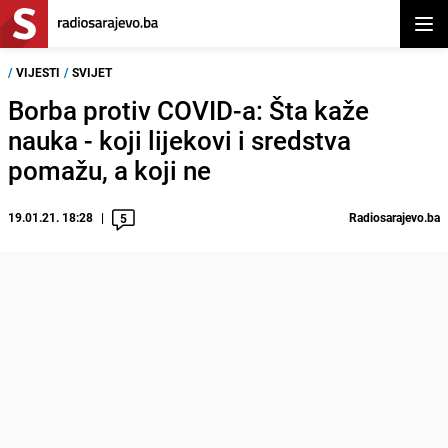
Otvor
/
VIJESTI
/
SVIJET
Borba protiv COVID-a: Šta kaže
nauka - koji lijekovi i sredstva
pomažu, a koji ne
19.01.21. 18:28
Radiosarajevo.ba
5