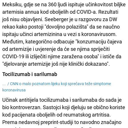
Meksiku, gdje se na 360 ljudi ispituje učinkovitost biljke
artemisia annua kod oboljelih od COVID-a. Rezultati
još nisu objavljeni. Seeberger je u razgovoru za DW
rekao kako postoji "dovoljno polazišta" da se naučno
ispitaju učinci artemizinina u vezi s koronavirusom.
Međutim, kategorično odbacuje "konzumaciju čajeva
od artemizije i uvjerenje da će se njima spriječiti
COVID-19 ili izliječiti njime zaražena osoba" i ističe da
"djelovanje artemizije još nije klinički dokazano".
Tocilizumab i sarilumab
... /
CNN o malo poznatom lijeku koji sprečava teže simptome
koronavirusa
Učinak antitijela tocilizumaba i sarilumaba do sada je
bio kontroverzan. Sastojci koji djeluju se obično koriste
kod pacijenata oboljelih od reumatskog artritisa.
Prema nedavnoj preprint-studiji to navodno značajno