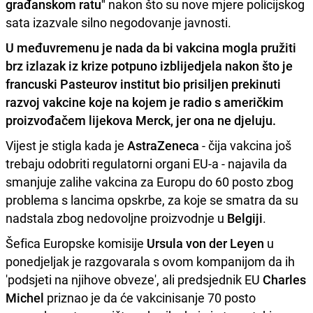
građanskom ratu"
nakon što su nove mjere policijskog
sata izazvale silno negodovanje javnosti.
U međuvremenu je nada da bi vakcina mogla pružiti
brz izlazak iz krize potpuno izblijedjela nakon što je
francuski Pasteurov institut bio prisiljen prekinuti
razvoj vakcine koje na kojem je radio s američkim
proizvođačem lijekova Merck, jer ona ne djeluju.
Vijest je stigla kada je
AstraZeneca
- čija vakcina još
trebaju odobriti regulatorni organi EU-a - najavila da
smanjuje zalihe vakcina za Europu do 60 posto zbog
problema s lancima opskrbe, za koje se smatra da su
nadstala zbog nedovoljne proizvodnje u
Belgiji
.
Šefica Europske komisije
Ursula von der Leyen
u
ponedjeljak je razgovarala s ovom kompanijom da ih
'podsjeti na njihove obveze', ali predsjednik EU
Charles
Michel
priznao je da će vakcinisanje 70 posto