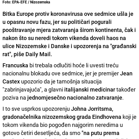
Foto: EPA-EFE / Nizozemska
Bitka Europe protiv koronavirusa
ove sedmice ušla je
u
opasnu novu fazu
, jer su političari pogurali
pooštravanje mjera
zatvaranja širom kontinenta, čak i
nakon što su
neredi
tokom vikenda doveli haos na
ulice
Nizozemske i Danske
i upozorenja na "građanski
rat", piše Daily Mail.
Francuska
bi trebala odlučiti hoće li uvesti treću
nacionalnu blokadu ove sedmice, jer je premijer
Jean
Castex
upozorio da je tamošnja situacija
"zabrinjavajuća", a glavni
italijanski medicinar
također
poziva na
jednomjesečno nacionalno zatvaranje
.
I to sve usprkos upozorenju
Johna Jorritsma,
gradonačelnika nizozemskog grada Eindhovena
koji je
tokom vikenda bio pogođen najgorim neredima u
gotovo četiri desetljeća, da smo
"na putu prema