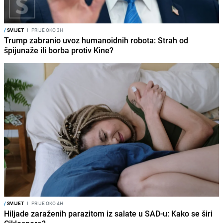
/
SVIJET
I
PRIJE OKO 3H
Trump zabranio uvoz humanoidnih robota: Strah od
špijunaže ili borba protiv Kine?
/
SVIJET
I
PRIJE OKO 4H
Hiljade zaraženih parazitom iz salate u SAD-u: Kako se širi