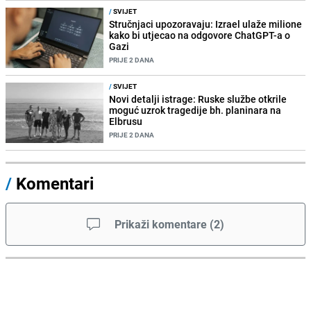
/
SVIJET
Stručnjaci upozoravaju: Izrael ulaže milione
kako bi utjecao na odgovore ChatGPT-a o
Gazi
PRIJE 2 DANA
/
SVIJET
Novi detalji istrage: Ruske službe otkrile
moguć uzrok tragedije bh. planinara na
Elbrusu
PRIJE 2 DANA
/
Komentari
Prikaži komentare
(
2
)