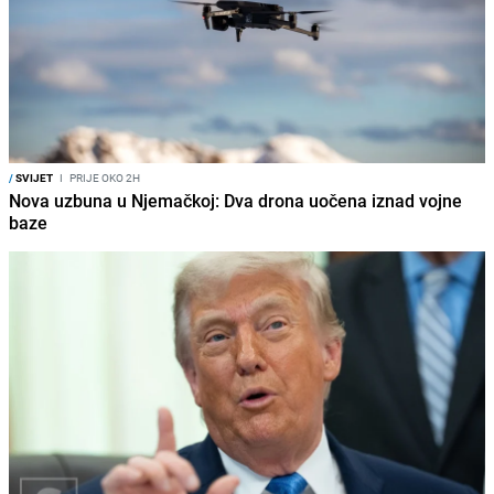
/
SVIJET
I
PRIJE OKO 2H
Nova uzbuna u Njemačkoj: Dva drona uočena iznad vojne
baze