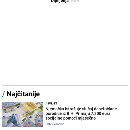
606
Dijeljenja
/
Najčitanije
/
SVIJET
Njemačka istražuje slučaj desetočlane
porodice iz BiH: Primaju 7.300 eura
socijalne pomoći mjesečno
PRIJE 2 DANA