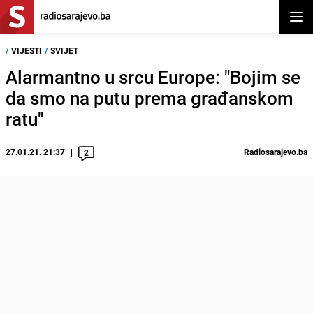
Otvor
/
VIJESTI
/
SVIJET
Alarmantno u srcu Europe: "Bojim se
da smo na putu prema građanskom
ratu"
27.01.21. 21:37
Radiosarajevo.ba
2