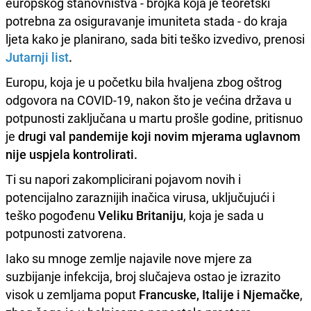
europskog stanovništva - brojka koja je teoretski
potrebna za osiguravanje imuniteta stada - do kraja
ljeta kako je planirano, sada biti teško izvedivo, prenosi
Jutarnji list
.
Europu, koja je u početku bila hvaljena zbog oštrog
odgovora na COVID-19, nakon što je većina država u
potpunosti zaključana u martu prošle godine, pritisnuo
je
drugi val pandemije koji novim mjerama uglavnom
nije uspjela kontrolirati.
Ti su napori zakomplicirani pojavom novih i
potencijalno zaraznijih inačica virusa, uključujući i
teško pogođenu
Veliku Britaniju
, koja je sada u
potpunosti zatvorena.
Iako su mnoge zemlje najavile nove mjere za
suzbijanje infekcija, broj slučajeva ostao je izrazito
visok u zemljama poput
Francuske, Italije i Njemačke
,