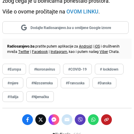
zbog čega je u bolnicama ponestalo prostora.
Više o ovome pročitajte na
OVOM LINKU
.
Dodajte Radiosarajevo.ba u omiljene Google izvore
Radiosarajevo.ba
pratite putem aplikacije za
Android
|
iOS
i društvenih
mreža
Twitter
|
Facebook
|
Instagram
, kao i putem našeg
Viber
Chata.
#Europa
#koronavirus
#COVID-19
# lockdown
#mjere
#Nizozemska
#Francuska
#Danska
#Italija
#Njemačka