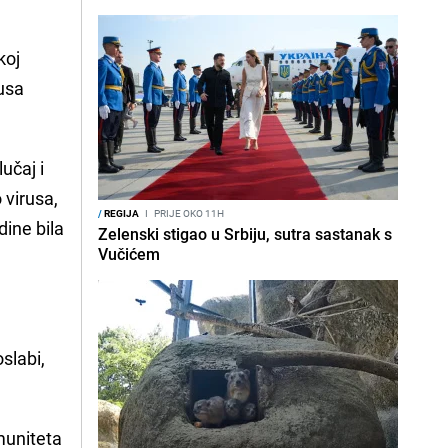
koj
rusa
lučaj i
 virusa,
/
REGIJA
I
PRIJE OKO 11H
dine bila
Zelenski stigao u Srbiju, sutra sastanak s
Vučićem
slabi,
muniteta