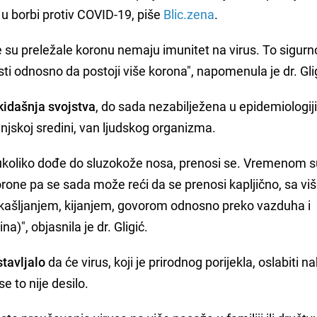
 u borbi protiv COVID-19, piše
Blic.zena
.
 su preležale koronu nemaju imunitet na virus. To sigurn
 isti odnosno da postoji više korona", napomenula je dr. Gli
kidašnja svojstva
, do sada nezabilježena u epidemiologiji
jskoj sredini, van ljudskog organizma.
, ukoliko dođe do sluzokože nosa, prenosi se. Vremenom s
orone pa se sada može reći da se prenosi kapljično, sa vi
kašljanjem, kijanjem, govorom odnosno preko vazduha i
)", objasnila je dr. Gligić.
tavljalo
da će virus, koji je prirodnog porijekla, oslabiti n
e to nije desilo.