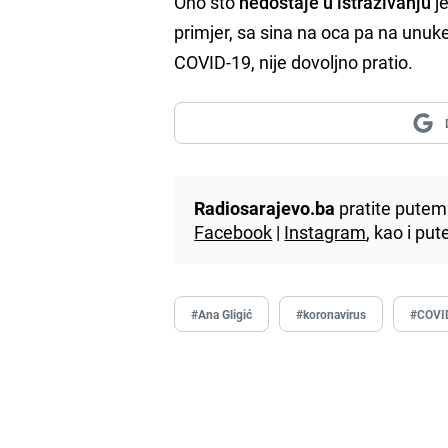
Ono što
nedostaje u istraživanju
je
primjer, sa sina na oca pa na unuke
COVID-19, nije dovoljno pratio.
Radiosarajevo.ba
pratite putem 
Facebook
|
Instagram
, kao i p
#Ana Gligić
#koronavirus
#COVI