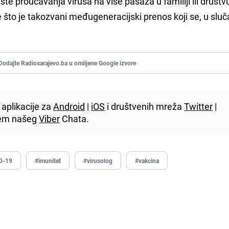
ste proučavanja virusa na više pasaža u familiji ili društv
 što je takozvani međugeneracijski prenos koji se, u sluč
Dodajte Radiosarajevo.ba u omiljene Google izvore
aplikacije za
Android
|
iOS
i društvenih mreža
Twitter
|
utem našeg
Viber
Chata.
D-19
#imunitet
#virusolog
#vakcina