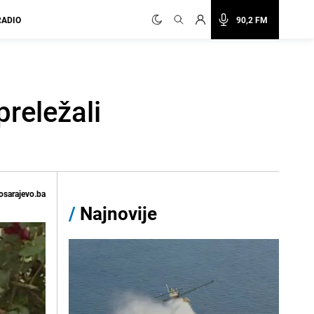
RADIO
90,2 FM
preležali
osarajevo.ba
/
Najnovije