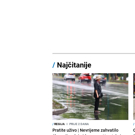
/
Najčitanije
/
REGIJA
I
PRIJE 2 DANA
/
Pratite uživo | Nevrijeme zahvatilo