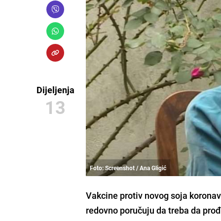
Dijeljenja
13
Foto: Screenshot / Ana Gligić
Vakcine
protiv novog soja koronavi
redovno poručuju da treba da pro