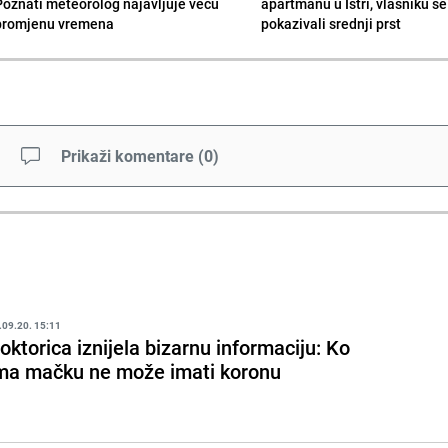
Poznati meteorolog najavljuje veću
apartmanu u Istri, vlasniku se 
promjenu vremena
pokazivali srednji prst
Prikaži komentare
(
0
)
.09.20. 15:11
oktorica iznijela bizarnu informaciju: Ko
ma mačku ne može imati koronu