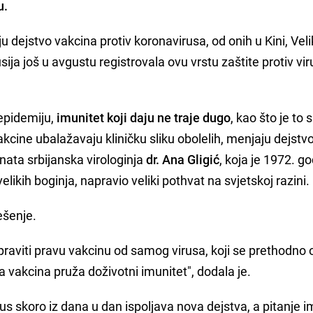
u.
ju dejstvo vakcina protiv koronavirusa, od onih u Kini, Veli
usija još u avgustu registrovala ovu vrstu zaštite protiv vi
 epidemiju,
imunitet koji daju ne traje dugo
, kao što je to s
akcine ubalažavaju kliničku sliku obolelih, menjaju dejstvo
nata srbijanska virologinja
dr. Ana Gligić
, koja je 1972. go
 velikih boginja, napravio veliki pothvat na svjetskoj razini.
ješenje.
apraviti pravu vakcinu od samog virusa, koji se prethodno o
va vakcina pruža doživotni imunitet", dodala je.
 skoro iz dana u dan ispoljava nova dejstva, a pitanje i