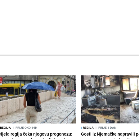
REGIJA
I
PRIJE OKO 14H
/
REGIJA
I
PRIJE 1 DAN
Cijela regija čeka njegovu progonozu:
Gosti iz Njemačke napravili p