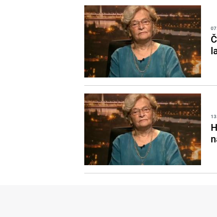
07
Č
l
13
H
n