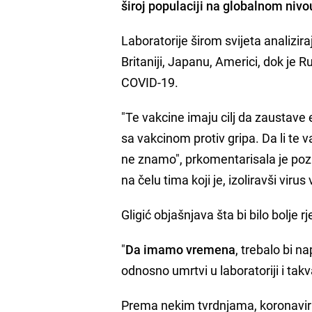
široj populaciji na globalnom nivo
Laboratorije širom svijeta analizira
Britaniji, Japanu, Americi, dok je R
COVID-19.
"Te vakcine imaju cilj da zaustave
sa vakcinom protiv gripa. Da li te v
ne znamo", prkomentarisala je poz
na čelu tima koji je, izoliravši virus
Gligić objašnjava šta bi bilo bolje r
"
Da imamo vremena
, trebalo bi n
odnosno umrtvi u laboratoriji i tak
Prema nekim tvrdnjama, koronavirus