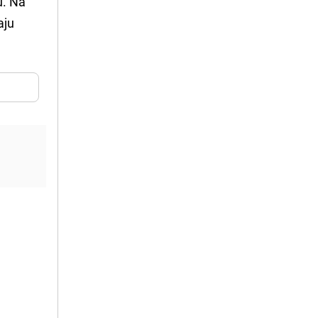
u. Na
aju