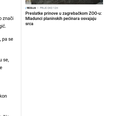
/
REGIJA
I
PRIJE OKO 12H
Preslatke prinove u zagrebačkom ZOO-u:
o znači
Mladunci planinskih pećinara osvajaju
srca
gić.
, pa se
u se,
še
akon