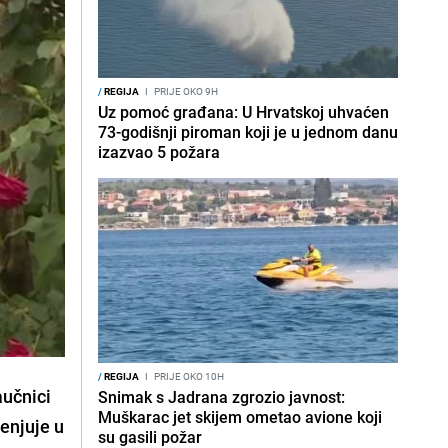
/
REGIJA
I
PRIJE OKO 9H
Uz pomoć građana: U Hrvatskoj uhvaćen
73-godišnji piroman koji je u jednom danu
izazvao 5 požara
/
REGIJA
I
PRIJE OKO 10H
aučnici
Snimak s Jadrana zgrozio javnost:
Muškarac jet skijem ometao avione koji
jenjuje u
su gasili požar