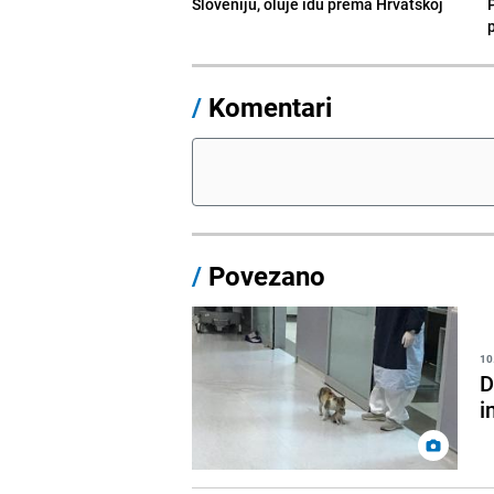
Sloveniju, oluje idu prema Hrvatskoj
/
Komentari
/
Povezano
10
D
i