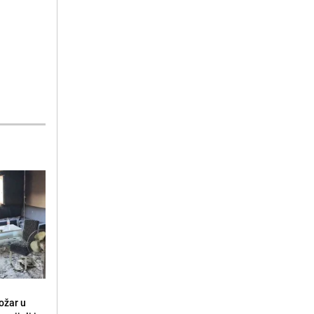
ožar u