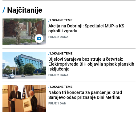
/
Najčitanije
/
LOKALNE TEME
Akcija na Dobrinji: Specijalci MUP-a KS
opkolili zgradu
PRIJE 2 DANA
/
LOKALNE TEME
Dijelovi Sarajeva bez struje u četvrtak:
Elektroprivreda BiH objavila spisak planskih
isključenja
PRIJE 2 DANA
/
LOKALNE TEME
Nakon tri koncerta za pamćenje: Grad
Sarajevo odao priznanje Dini Merlinu
PRIJE 1 DAN