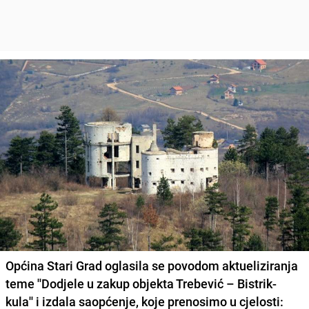
Općina Stari Grad oglasila se povodom aktueliziranja
teme ''Dodjele u zakup objekta Trebević – Bistrik-
kula'' i izdala saopćenje, koje prenosimo u cjelosti: