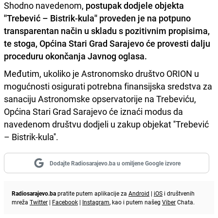
Shodno navedenom,
postupak dodjele objekta
''Trebević – Bistrik-kula'' proveden je na potpuno
transparentan način u skladu s pozitivnim propisima,
te stoga, Općina Stari Grad Sarajevo će provesti dalju
proceduru okončanja Javnog oglasa.
Međutim, ukoliko je Astronomsko društvo ORION u
mogućnosti osigurati potrebna finansijska sredstva za
sanaciju Astronomske opservatorije na Trebeviću,
Općina Stari Grad Sarajevo će iznaći modus da
navedenom društvu dodjeli u zakup objekat ''Trebević
– Bistrik-kula''.
Dodajte Radiosarajevo.ba u omiljene Google izvore
Radiosarajevo.ba
pratite putem aplikacije za
Android
|
iOS
i društvenih
mreža
Twitter
|
Facebook
|
Instagram
, kao i putem našeg
Viber
Chata.