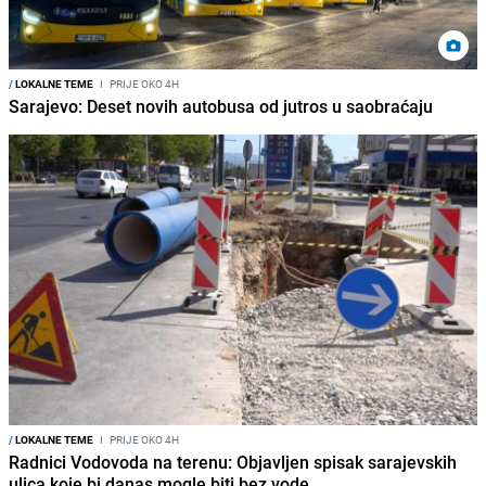
/
LOKALNE TEME
I
PRIJE OKO 4H
Sarajevo: Deset novih autobusa od jutros u saobraćaju
/
LOKALNE TEME
I
PRIJE OKO 4H
Radnici Vodovoda na terenu: Objavljen spisak sarajevskih
ulica koje bi danas mogle biti bez vode