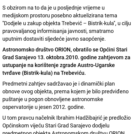
S obzirom na to da je u posljednje vrijeme u
medijskom prostoru posebno aktuelizirana tema
''Dodjele u zakup objekta Trebević – Bistrik-kula'', u cilju
pravovaljanog informisanja javnosti, smatramo
uputnim dostaviti sljedeće javno saopćenje.
Astronomsko društvo ORION, obratilo se Općini Stari
Grad Sarajevo 13. oktobra.2010. godine zahtjevom za
ustupanje na korištenje zgrade Austro-Ugarske
tvrđave (Bistrik-kula) na Trebeviću.
Predmetni zahtjev sadržavao je i dinamički plan
obnove ovog objekta, prema kojem je bilo predviđeno
puštanje u pogon obnovljene astronomske
ospervatorije u jesen 2012. godine.
U tom pravcu načelnik Ibrahim Hadžibajrić je predložio
Općinskom vijeću Stari Grad Sarajevo dodjelu
predmetnog objekta Astronomskom društvu ORION.