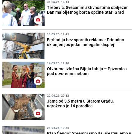
31.05.26. 18:14
Trebević: Svečanim aktivnostima obilježen
Dan maloljetnog borca općine Stari Grad
19.05.26. 12:45
Ferhadija bez spornih reklama: Prinudno
uklonjen još jedan nelegalni displej
14.05.26. 12:10
Otvorena izložba Bijela tabija – Pozornica
pod otvorenim nebom
22.04.26. 20:32
Jama od 3,5 metra u Starom Gradu,
ugroženo je 14 porodica
21.04.26. 19:56
Irfan Čengić: Spremni smo da učestvujemo u