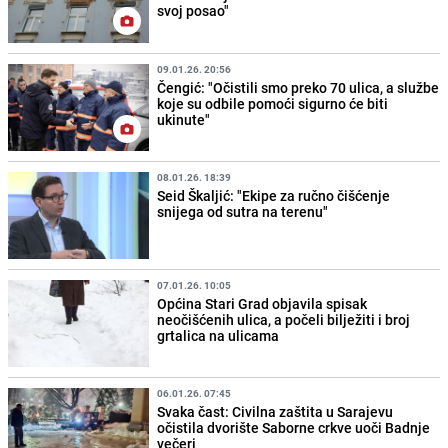
svoj posao"
09.01.26. 20:56
Čengić: "Očistili smo preko 70 ulica, a službe
koje su odbile pomoći sigurno će biti
ukinute"
08.01.26. 18:39
Seid Škaljić: "Ekipe za ručno čišćenje
snijega od sutra na terenu"
07.01.26. 10:05
Općina Stari Grad objavila spisak
neočišćenih ulica, a počeli bilježiti i broj
grtalica na ulicama
06.01.26. 07:45
Svaka čast: Civilna zaštita u Sarajevu
očistila dvorište Saborne crkve uoči Badnje
večeri