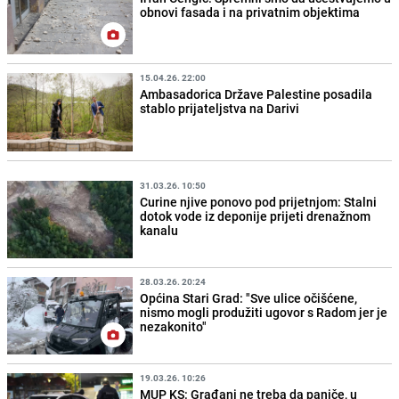
obnovi fasada i na privatnim objektima
15.04.26. 22:00
Ambasadorica Države Palestine posadila
stablo prijateljstva na Darivi
31.03.26. 10:50
Curine njive ponovo pod prijetnjom: Stalni
dotok vode iz deponije prijeti drenažnom
kanalu
28.03.26. 20:24
Općina Stari Grad: "Sve ulice očišćene,
nismo mogli produžiti ugovor s Radom jer je
nezakonito"
19.03.26. 10:26
MUP KS: Građani ne treba da paniče, u