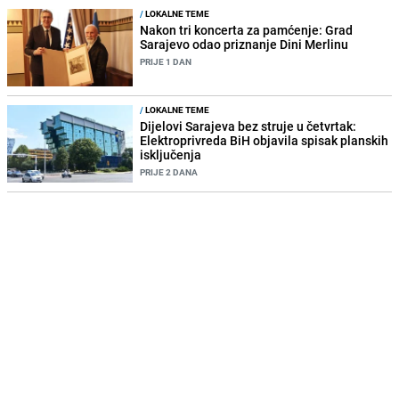
/
LOKALNE TEME
Nakon tri koncerta za pamćenje: Grad
Sarajevo odao priznanje Dini Merlinu
PRIJE 1 DAN
/
LOKALNE TEME
Dijelovi Sarajeva bez struje u četvrtak:
Elektroprivreda BiH objavila spisak planskih
isključenja
PRIJE 2 DANA