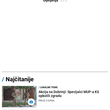
573
Dijeljenja
/
Najčitanije
/
LOKALNE TEME
Akcija na Dobrinji: Specijalci MUP-a KS
opkolili zgradu
PRIJE 2 DANA