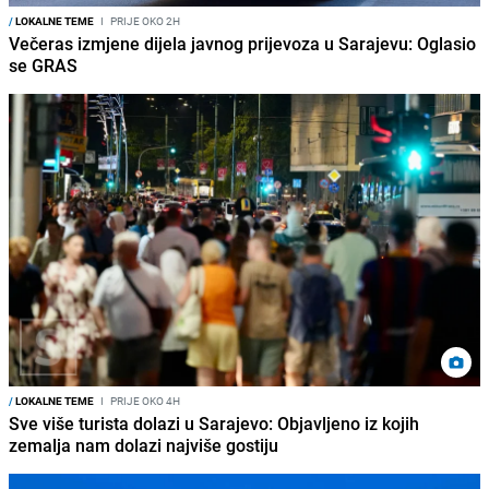
/
LOKALNE TEME
I
PRIJE OKO 2H
Večeras izmjene dijela javnog prijevoza u Sarajevu: Oglasio
se GRAS
/
LOKALNE TEME
I
PRIJE OKO 4H
Sve više turista dolazi u Sarajevo: Objavljeno iz kojih
zemalja nam dolazi najviše gostiju