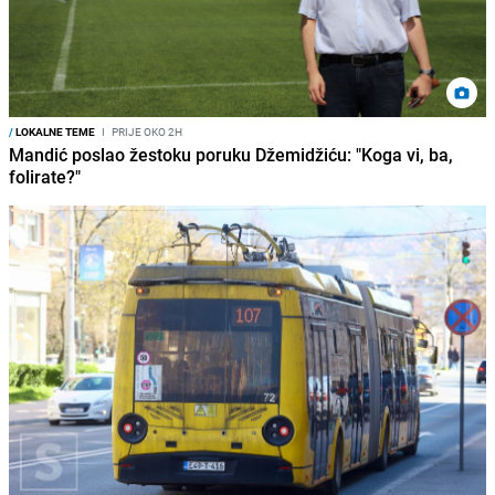
/
LOKALNE TEME
I
PRIJE OKO 2H
Mandić poslao žestoku poruku Džemidžiću: "Koga vi, ba,
folirate?"