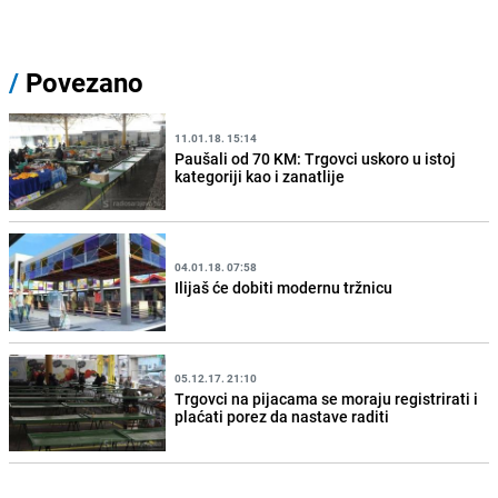
/
Povezano
11.01.18. 15:14
Paušali od 70 KM: Trgovci uskoro u istoj
kategoriji kao i zanatlije
04.01.18. 07:58
Ilijaš će dobiti modernu tržnicu
05.12.17. 21:10
Trgovci na pijacama se moraju registrirati i
plaćati porez da nastave raditi