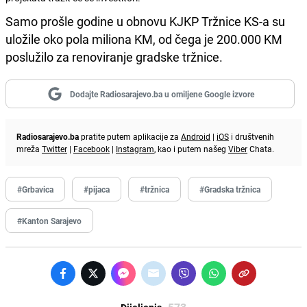
Samo prošle godine u obnovu KJKP Tržnice KS-a su
uložile oko pola miliona KM, od čega je 200.000 KM
poslužilo za renoviranje gradske tržnice.
Dodajte Radiosarajevo.ba u omiljene Google izvore
Radiosarajevo.ba
pratite putem aplikacije za
Android
|
iOS
i društvenih
mreža
Twitter
|
Facebook
|
Instagram
, kao i putem našeg
Viber
Chata.
#Grbavica
#pijaca
#tržnica
#Gradska tržnica
#Kanton Sarajevo