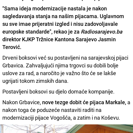
"Sama ideja modernizacije nastala je nakon
sagledavanja stanja na našim pijacama. Uglavnom
su sve imae prijeratni izgled i nisu zadovoljavale
europske standarde", rekao je za
Radiosarajevo.ba
direktor KJKP Tržnice Kantona Sarajevo Jasmin
Terović.
Drveni boksovi već su postavljeni na sarajevskoj pijaci
Grbavica. Zahvaljujući njima trgovci su dobili bolje
uslove za rad, a naročito je važno što će se lakše
ugrijati tokom zimskih dana.
Postavljeni boksovi su djelo domaće kompanije.
Nakon Grbavice,
nove tezge dobit će pijaca Markale,
a
nakon toga će poduzeće nastaviti raditi na
modernizaciji pijace Vogošća, a zatim i na Koševu.