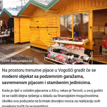
FOTO: Radiosarajevo.ba
Na prostoru trenutne pijace u Vogošći gradit će se
moderni objekat sa podzemnim garažama,
savremenom pijacom i stambenim jedinicima.
Kada je riječ o ostalim pijacama u KS-u, rekao je Terović, u ovoj godini
će se raditi idejna rješenja u skladu sa finansijskim mogućnostima.
Ukoliko ovo poduzeće ne bi imalo dovoljno novca za realizaciju ovih
projekata tražit će se investitori.