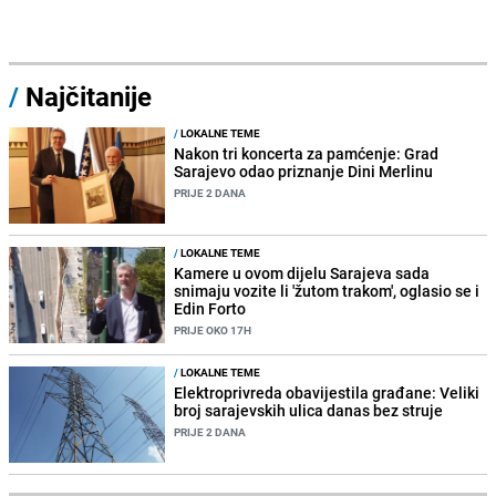
/
Najčitanije
/
LOKALNE TEME
Nakon tri koncerta za pamćenje: Grad
Sarajevo odao priznanje Dini Merlinu
PRIJE 2 DANA
/
LOKALNE TEME
Kamere u ovom dijelu Sarajeva sada
snimaju vozite li 'žutom trakom', oglasio se i
Edin Forto
PRIJE OKO 17H
/
LOKALNE TEME
Elektroprivreda obavijestila građane: Veliki
broj sarajevskih ulica danas bez struje
PRIJE 2 DANA