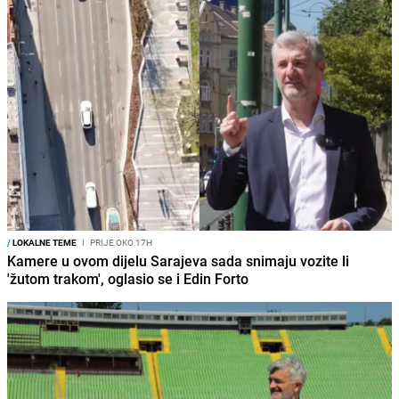
/
LOKALNE TEME
I
PRIJE OKO 17H
Kamere u ovom dijelu Sarajeva sada snimaju vozite li
'žutom trakom', oglasio se i Edin Forto