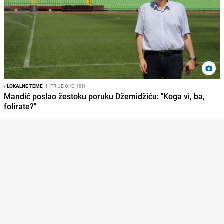
/
LOKALNE TEME
I
PRIJE OKO 19H
Mandić poslao žestoku poruku Džemidžiću: "Koga vi, ba,
folirate?"