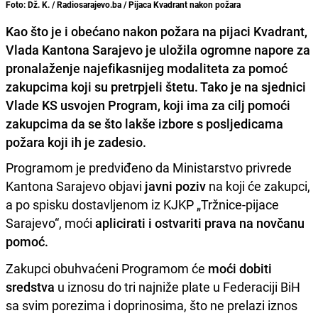
Foto: Dž. K. / Radiosarajevo.ba / Pijaca Kvadrant nakon požara
Kao što je i obećano nakon požara na pijaci Kvadrant,
Vlada Kantona Sarajevo je uložila ogromne napore za
pronalaženje najefikasnijeg modaliteta za pomoć
zakupcima koji su pretrpjeli štetu. Tako je na sjednici
Vlade KS usvojen Program, koji ima za cilj pomoći
zakupcima da se što lakše izbore s posljedicama
požara koji ih je zadesio.
Programom je predviđeno da Ministarstvo privrede
Kantona Sarajevo objavi
javni poziv
na koji će zakupci,
a po spisku dostavljenom iz KJKP „Tržnice-pijace
Sarajevo“, moći
aplicirati i ostvariti prava na novčanu
pomoć.
Zakupci obuhvaćeni Programom će
moći dobiti
sredstva
u iznosu do tri najniže plate u Federaciji BiH
sa svim porezima i doprinosima, što ne prelazi iznos