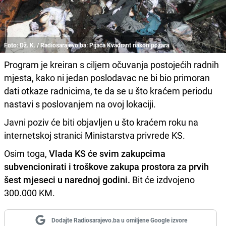
Foto: Dž. K. / Radiosarajevo.ba: Pijaca Kvadrant nakon požara
Program je kreiran s ciljem očuvanja postojećih radnih
mjesta, kako ni jedan poslodavac ne bi bio primoran
dati otkaze radnicima, te da se u što kraćem periodu
nastavi s poslovanjem na ovoj lokaciji.
Javni poziv će biti objavljen u što kraćem roku na
internetskoj stranici Ministarstva privrede KS.
Osim toga,
Vlada KS će svim zakupcima
subvencionirati i troškove zakupa prostora za prvih
šest mjeseci u narednoj godini.
Bit će izdvojeno
300.000 KM.
Dodajte Radiosarajevo.ba u omiljene Google izvore