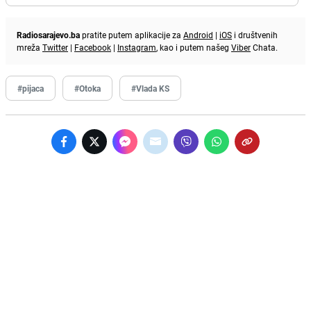
Radiosarajevo.ba
pratite putem aplikacije za
Android
|
iOS
i društvenih
mreža
Twitter
|
Facebook
|
Instagram
, kao i putem našeg
Viber
Chata.
#pijaca
#Otoka
#Vlada KS