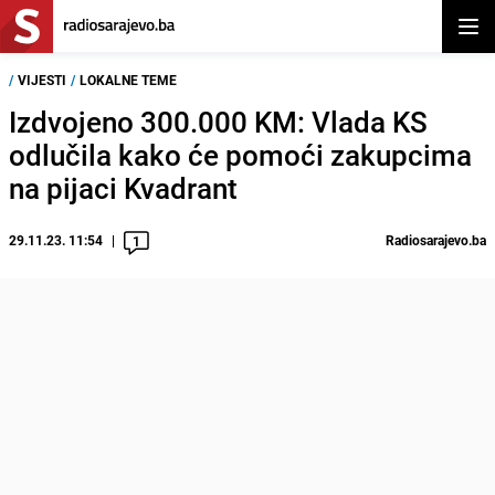
Otvor
/
VIJESTI
/
LOKALNE TEME
Izdvojeno 300.000 KM: Vlada KS
odlučila kako će pomoći zakupcima
na pijaci Kvadrant
29.11.23. 11:54
Radiosarajevo.ba
1