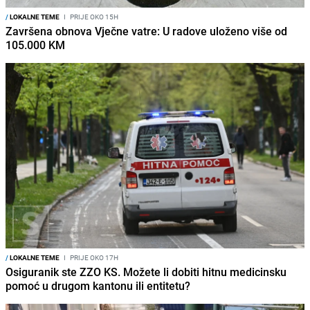
/
LOKALNE TEME
I
PRIJE OKO 15H
Završena obnova Vječne vatre: U radove uloženo više od
105.000 KM
/
LOKALNE TEME
I
PRIJE OKO 17H
Osiguranik ste ZZO KS. Možete li dobiti hitnu medicinsku
pomoć u drugom kantonu ili entitetu?