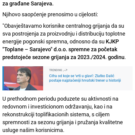
za građane Sarajeva.
Njihovo saopćenje prenosimo u cijelosti:
"Obavještavamo korisnike centralnog grijanja da su
sva postrojenja za proizvodnju i distribuciju toplotne
energije pogonski spremna, odnosno da su
KJKP
"Toplane – Sarajevo" d.o.o. spremne za početak
predstojeće sezone grijanja za 2023./2024. godinu
.
TRENDING
Cifra od koje se 'vrti u glavi': Zlatko Dalić
postaje najplaćeniji hrvatski trener u historiji
U prethodnom periodu poduzete su aktivnosti na
redovnom i investicionom održavanju, kao i na
rekonstrukciji toplifikacionih sistema, s ciljem
spremnosti za sezonu grijanja i pružanja kvalitetne
usluge našim korisnicima.