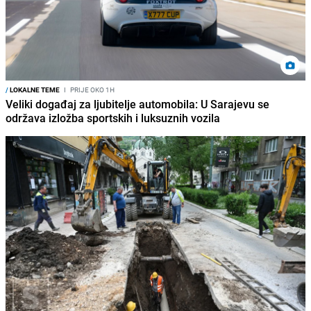
/
LOKALNE TEME
I
PRIJE OKO 1H
Veliki događaj za ljubitelje automobila: U Sarajevu se
održava izložba sportskih i luksuznih vozila