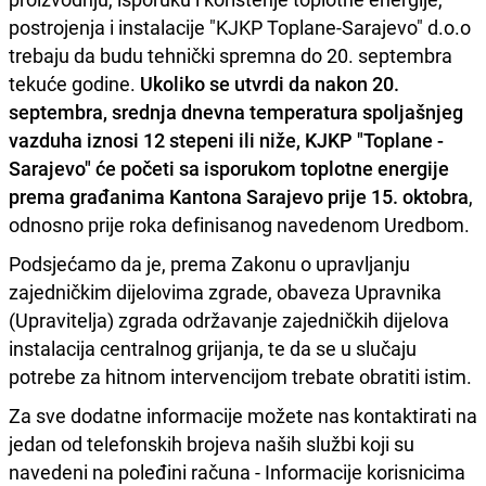
postrojenja i instalacije "KJKP Toplane-Sarajevo" d.o.o
trebaju da budu tehnički spremna do 20. septembra
tekuće godine.
Ukoliko se utvrdi da nakon 20.
septembra, srednja dnevna temperatura spoljašnjeg
vazduha iznosi 12 stepeni ili niže, KJKP "Toplane -
Sarajevo" će početi sa isporukom toplotne energije
prema građanima Kantona Sarajevo prije 15. oktobra
,
odnosno prije roka definisanog navedenom Uredbom.
Podsjećamo da je, prema Zakonu o upravljanju
zajedničkim dijelovima zgrade, obaveza Upravnika
(Upravitelja) zgrada održavanje zajedničkih dijelova
instalacija centralnog grijanja, te da se u slučaju
potrebe za hitnom intervencijom trebate obratiti istim.
Za sve dodatne informacije možete nas kontaktirati na
jedan od telefonskih brojeva naših službi koji su
navedeni na poleđini računa - Informacije korisnicima