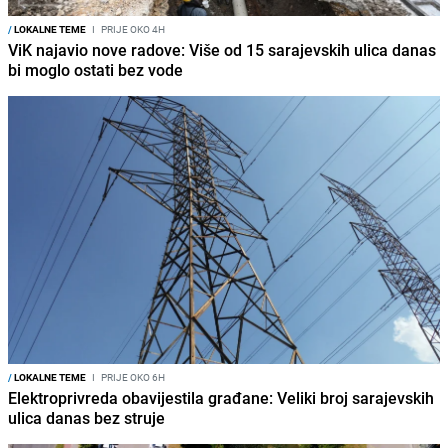
/
LOKALNE TEME
I
PRIJE OKO 4H
ViK najavio nove radove: Više od 15 sarajevskih ulica danas
bi moglo ostati bez vode
/
LOKALNE TEME
I
PRIJE OKO 6H
Elektroprivreda obavijestila građane: Veliki broj sarajevskih
ulica danas bez struje