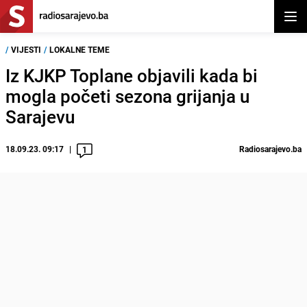
Otvor
/
VIJESTI
/
LOKALNE TEME
Iz KJKP Toplane objavili kada bi
mogla početi sezona grijanja u
Sarajevu
18.09.23. 09:17
Radiosarajevo.ba
1