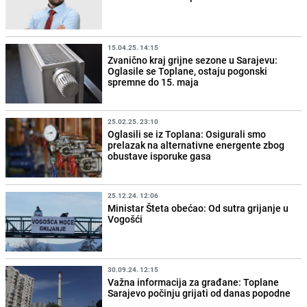
15.04.25. 14:15
Zvanično kraj grijne sezone u Sarajevu:
Oglasile se Toplane, ostaju pogonski
spremne do 15. maja
25.02.25. 23:10
Oglasili se iz Toplana: Osigurali smo
prelazak na alternativne energente zbog
obustave isporuke gasa
25.12.24. 12:06
Ministar Šteta obećao: Od sutra grijanje u
Vogošći
30.09.24. 12:15
Važna informacija za građane: Toplane
Sarajevo počinju grijati od danas popodne