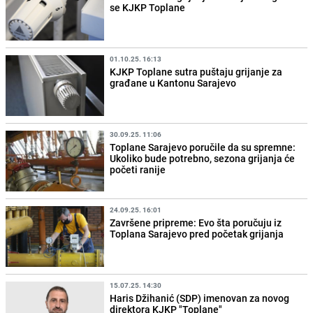
se KJKP Toplane
01.10.25. 16:13
KJKP Toplane sutra puštaju grijanje za
građane u Kantonu Sarajevo
30.09.25. 11:06
Toplane Sarajevo poručile da su spremne:
Ukoliko bude potrebno, sezona grijanja će
početi ranije
24.09.25. 16:01
Završene pripreme: Evo šta poručuju iz
Toplana Sarajevo pred početak grijanja
15.07.25. 14:30
Haris Džihanić (SDP) imenovan za novog
direktora KJKP "Toplane"