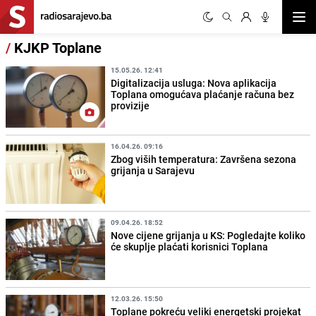
Otvor
/
KJKP Toplane
15.05.26. 12:41
Digitalizacija usluga: Nova aplikacija
Toplana omogućava plaćanje računa bez
provizije
16.04.26. 09:16
Zbog viših temperatura: Završena sezona
grijanja u Sarajevu
09.04.26. 18:52
Nove cijene grijanja u KS: Pogledajte koliko
će skuplje plaćati korisnici Toplana
12.03.26. 15:50
Toplane pokreću veliki energetski projekat