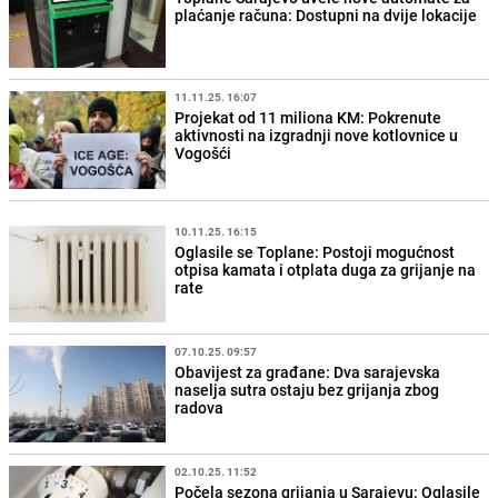
plaćanje računa: Dostupni na dvije lokacije
11.11.25. 16:07
Projekat od 11 miliona KM: Pokrenute
aktivnosti na izgradnji nove kotlovnice u
Vogošći
10.11.25. 16:15
Oglasile se Toplane: Postoji mogućnost
otpisa kamata i otplata duga za grijanje na
rate
07.10.25. 09:57
Obavijest za građane: Dva sarajevska
naselja sutra ostaju bez grijanja zbog
radova
02.10.25. 11:52
Počela sezona grijanja u Sarajevu: Oglasile