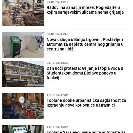
26.01.26. 16:11
Radovi na sanaciji mreže: Pogledajte u
kojim sarajevskim ulicama nema grijanja
08.01.26. 15:53
Nova usluga u Bingo trgovini: Postavljen
automat za naplatu centralnog grijanja u
centru na Ilidži
08.12.25. 15:38
Dan uoči protesta: Grijanje i topla voda u
Studentskom domu Bjelave ponovo u
funkciji
17.11.25. 17:04
Toplane dobile urbanističku saglasnost za
izgradnju nove kotlovnice u Hrasnici
14.11.25. 16:24
Toplane Sarajevo uvele nove automate za