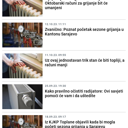
Oktobarski računi za grijanje bit će
umanjeni
12.10.23. 11:11
Zvanično: Poznat početak sezone grijanja u
Kantonu Sarajevo
11.10.23. 09:55
Uz ovaj jednostavan trik stan će biti topliji, a
računi manji
25.09.23. 19:30
Kako pravilno očistiti radijatore: Ovi savjeti
pomoći će vam i da uštedite
18.09.23. 09:17
Iz KJKP Toplane objavili kada bi mogla
početi sezona grijanja u Sarajevu