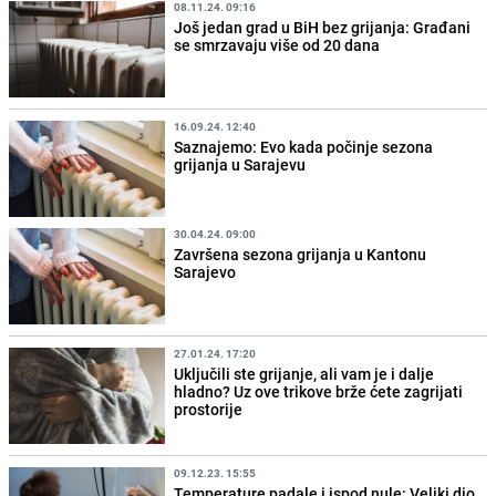
08.11.24. 09:16
Još jedan grad u BiH bez grijanja: Građani
se smrzavaju više od 20 dana
16.09.24. 12:40
Saznajemo: Evo kada počinje sezona
grijanja u Sarajevu
30.04.24. 09:00
Završena sezona grijanja u Kantonu
Sarajevo
27.01.24. 17:20
Uključili ste grijanje, ali vam je i dalje
hladno? Uz ove trikove brže ćete zagrijati
prostorije
09.12.23. 15:55
Temperature padale i ispod nule: Veliki dio