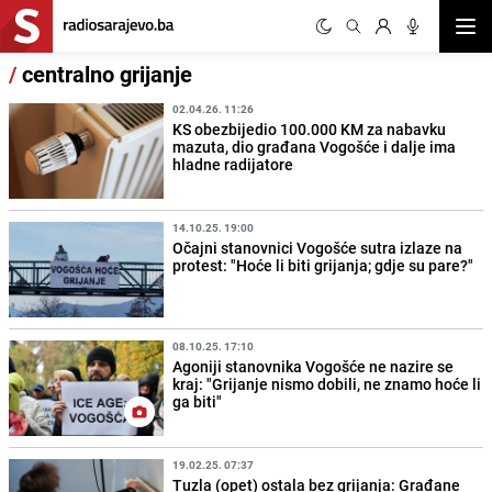
Otvor
/
centralno grijanje
02.04.26. 11:26
KS obezbijedio 100.000 KM za nabavku
mazuta, dio građana Vogošće i dalje ima
hladne radijatore
14.10.25. 19:00
Očajni stanovnici Vogošće sutra izlaze na
protest: "Hoće li biti grijanja; gdje su pare?"
08.10.25. 17:10
Agoniji stanovnika Vogošće ne nazire se
kraj: "Grijanje nismo dobili, ne znamo hoće li
ga biti"
19.02.25. 07:37
Tuzla (opet) ostala bez grijanja: Građane