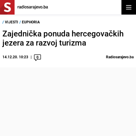
Otvor
/
VIJESTI
/
EUPHORIA
Zajednička ponuda hercegovačkih
jezera za razvoj turizma
14.12.20. 10:23
Radiosarajevo.ba
0