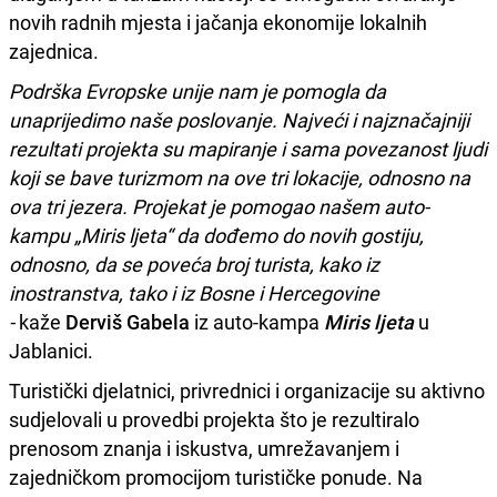
novih radnih mjesta i jačanja ekonomije lokalnih
zajednica.
Podrška Evropske unije nam je pomogla da
unaprijedimo naše poslovanje. Najveći i najznačajniji
rezultati projekta su mapiranje i sama povezanost ljudi
koji se bave turizmom na ove tri lokacije, odnosno na
ova tri jezera. Projekat je pomogao našem auto-
kampu „Miris ljeta“ da dođemo do novih gostiju,
odnosno, da se poveća broj turista, kako iz
inostranstva, tako i iz Bosne i Hercegovine
-
kaže
Derviš Gabela
iz auto-kampa
Miris ljeta
u
Jablanici.
Turistički djelatnici, privrednici i organizacije su aktivno
sudjelovali u provedbi projekta što je rezultiralo
prenosom znanja i iskustva, umrežavanjem i
zajedničkom promocijom turističke ponude. Na