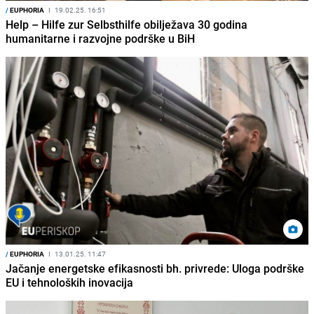
/
EUPHORIA
I
19.02.25. 16:51
Help – Hilfe zur Selbsthilfe obilježava 30 godina
humanitarne i razvojne podrške u BiH
/
EUPHORIA
I
13.01.25. 11:47
Jačanje energetske efikasnosti bh. privrede: Uloga podrške
EU i tehnoloških inovacija