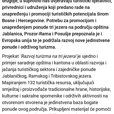
drugdje, u suprotno nas uvjeravaju turistički djelatnici,
privrednici i udruženja koji predano rade na
unapređenju i promociji turističkih potencijala širom
Bosne i Hercegovine. Potrebu za promocijom i
unapređenjem ponude tri jezera na području opština
Jablanica, Prozor-Rama i Posušje prepoznala je i
Evropska unija
te je podržala razvoj nove jedinstvene
ponude i održivog turizma.
Projekat
‘Razvoj turizma na tri jezera’
je ujedno i
primjer saradnje opština i kantona u oblasti razvoja i
jačanja turističkog sektora i zajedničke ponude
Jablaničkog, Ramskog i Tribistovskog jezera.
Mapiranjem 132 turistička resursa, uključujući
smještaj i proizvođače tradicionalne hrane, historijske,
kulturne i sakralne spomenike i održivih aktivnosti na
otvorenom stvorena je jedinstvena baza bogate
ponude ovog područja. Prikupljeni materijal će pomoći