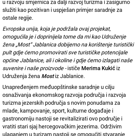
u razvoju smjernica za dalji razvoj turizma i zasigurno
služiti kao pozitivan i uspješan primjer saradnje za
ostale regije.
Evropska unija, koja je podržala ovaj projekat,
omogućila je i doprinijela tome da mi kao Udruženje
žena „Most“ Jablanica dobijemo na korištenje turistički
pult gdje ćemo promovirati sve turističke potencijale
općine Jablanice, ali i okoline i gdje ćemo izlagati naše
suvenire i naše proizvode -
ističe
Merima Kukić
iz
Udruženja žena
Most
iz Jablanice.
Unapređenjem međuopštinske saradnje u cilju
osnaživanja ekonomskog razvoja područja i razvoja
turizma jezerskih područja s novim ponudama za
mlade, kampovanje, sport, kulturne događaje i
gastronomiju nastoji se revitalizirati ovo područje i
vratiti stari sjaj hercegovačkim jezerima. Održivim
ulaganjem u turizam nastoji se omogućiti stvaranje