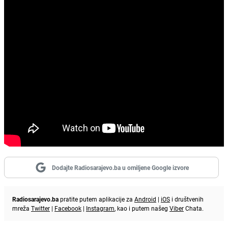
Dodajte Radiosarajevo.ba u omiljene Google izvore
Radiosarajevo.ba
pratite putem aplikacije za
Android
|
iOS
i društvenih
mreža
Twitter
|
Facebook
|
Instagram
, kao i putem našeg
Viber
Chata.