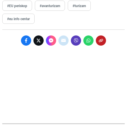
#EU periskop
#avanturizam
#turizam
#eu info centar