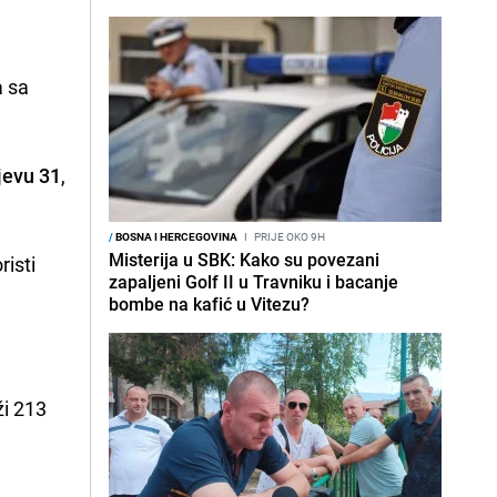
a sa
jevu 31
,
/
BOSNA I HERCEGOVINA
I
PRIJE OKO 9H
Misterija u SBK: Kako su povezani
risti
zapaljeni Golf II u Travniku i bacanje
bombe na kafić u Vitezu?
ži 213