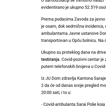
evidentirano je ukupno 52.519 oso
Prema podacima Zavoda za javno z
je osam, dok sedmična incidenca, o
ambulantama Javne ustanove Dom zd
transportovan u Opću bolnicu. Na d
Ukupno su proteklog dana na driv
testiranja
. Covid-pozivni centar je
putem telefonskih brojeva u Covi
Iz JU Dom zdravlja Kantona Sara
2 da će od danas svoje pregled moć
20:00 sati, i to u:
- Covid-ambulanta Saraj Polje koja 