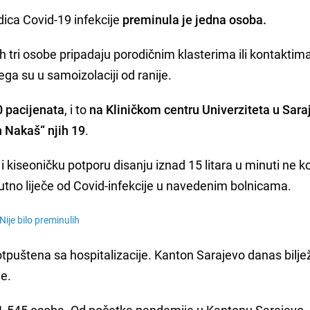
ica Covid-19 infekcije
preminula je jedna osoba.
tri osobe pripadaju porodičnim klasterima ili kontaktim
a su u samoizolaciji od ranije.
0 pacijenata
, i to
na Kliničkom centru Univerziteta u Sara
h Nakaš“ njih 19
.
a i kiseoničku potporu disanju iznad 15 litara u minuti ne ko
enutno liječe od Covid-infekcije u navedenim bolnicama.
Nije bilo preminulih
otpuštena sa hospitalizacije. Kanton Sarajevo danas bilje
je.
i 1.545 osoba. Od početka pandemije u Kantonu Sarajevo