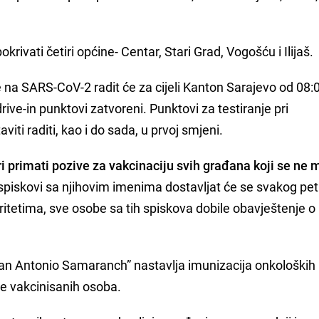
rivati četiri općine- Centar, Stari Grad, Vogošću i Ilijaš.
e na SARS-CoV-2 radit će za cijeli Kanton Sarajevo od 08:0
drive-in punktovi zatvoreni. Punktovi za testiranje pri
iti raditi, kao i do sada, u prvoj smjeni.
i primati pozive za vakcinaciju svih građana koji se ne
 spiskovi sa njihovim imenima dostavljat će se svakog pe
ritetima, sve osobe sa tih spiskova dobile obavještenje o
uan Antonio Samaranch” nastavlja imunizacija onkoloških
ije vakcinisanih osoba.