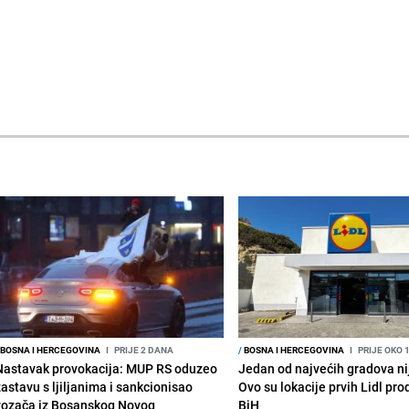
BOSNA I HERCEGOVINA
I
PRIJE 2 DANA
/
BOSNA I HERCEGOVINA
I
PRIJE OKO 
Nastavak provokacija: MUP RS oduzeo
Jedan od najvećih gradova nije
zastavu s ljiljanima i sankcionisao
Ovo su lokacije prvih Lidl pr
vozača iz Bosanskog Novog
BiH