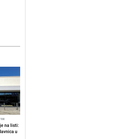
11H
 na listi:
odavnica u