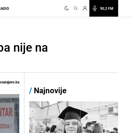
RADIO
90,2 FM
a nije na
osarajevo.ba
/
Najnovije