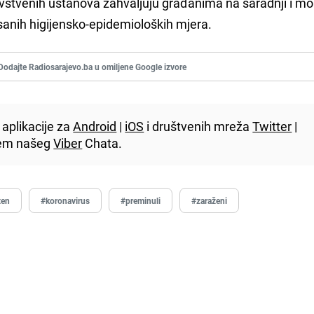
avstvenih ustanova zahvaljuju građanima na saradnji i mol
sanih higijensko-epidemioloških mjera.
Dodajte Radiosarajevo.ba u omiljene Google izvore
aplikacije za
Android
|
iOS
i društvenih mreža
Twitter
|
utem našeg
Viber
Chata.
ten
#koronavirus
#preminuli
#zaraženi