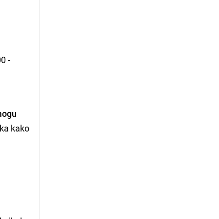
0 -
 mogu
tka kako