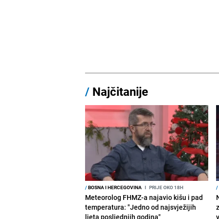
/
Najčitanije
/
BOSNA I HERCEGOVINA
I
PRIJE OKO 18H
/
Meteorolog FHMZ-a najavio kišu i pad
temperatura: "Jedno od najsvježijih
ljeta posljednjih godina"