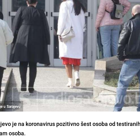
je u Sarajevu
evo je na koronavirus pozitivno šest osoba od testirani
sam osoba.