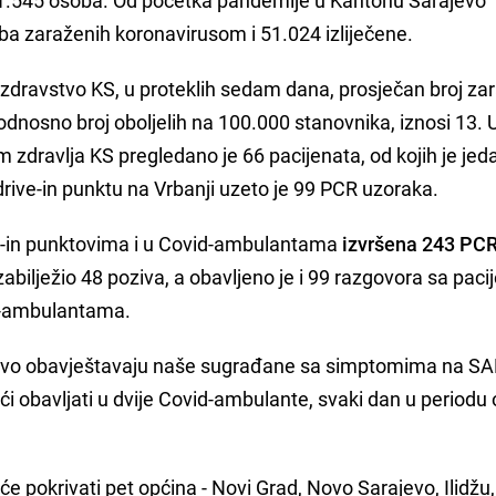
ba zaraženih koronavirusom i 51.024 izliječene.
dravstvo KS, u proteklih sedam dana, prosječan broj za
dnosno broj oboljelih na 100.000 stanovnika, iznosi 13. 
ravlja KS pregledano je 66 pacijenata, od kojih je jed
rive-in punktu na Vrbanji uzeto je 99 PCR uzoraka.
e-in punktovima i u Covid-ambulantama
izvršena 243 PC
 zabilježio 48 poziva, a obavljeno je i 99 razgovora sa pac
d-ambulantama.
jevo obavještavaju naše sugrađane sa simptomima na S
i obavljati u dvije Covid-ambulante, svaki dan u periodu 
će pokrivati pet općina - Novi Grad, Novo Sarajevo, Ilidžu,