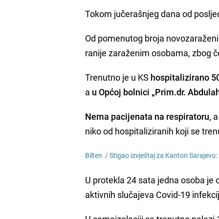
Tokom jučerašnjeg dana od posljed
Od pomenutog broja novozaraženih 
ranije zaraženim osobama, zbog čeg
Trenutno je u KS
hospitalizirano 5
a
u Općoj bolnici „Prim.dr. Abdula
Nema pacijenata na respiratoru
, 
niko od hospitaliziranih koji se tr
Bilten /
Stigao izvještaj za Kanton Sarajevo: 
U protekla 24 sata jedna osoba je 
aktivnih slučajeva Covid-19 infekci
U samoizolaciji se trenutno nalaz