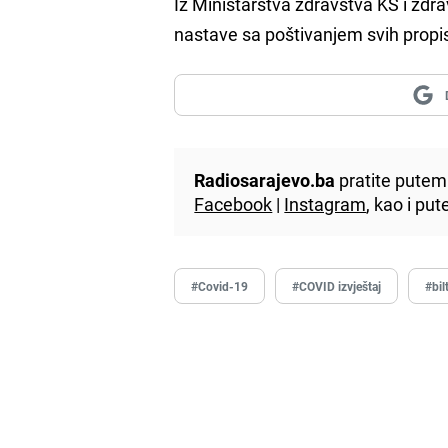
Iz Ministarstva zdravstva KS i zdr
nastave sa poštivanjem svih propi
Radiosarajevo.ba
pratite putem 
Facebook
|
Instagram
, kao i p
#Covid-19
#COVID izvještaj
#bil