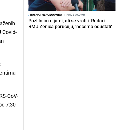
/
BOSNA I HERCEGOVINA
I
PRIJE OKO 9H
Pozlilo im u jami, ali se vratili: Rudari
raženih
RMU Zenica poručuju, 'nećemo odustati'
U Covid-
an
R
ijentima
ARS-CoV-
od 7:30 -