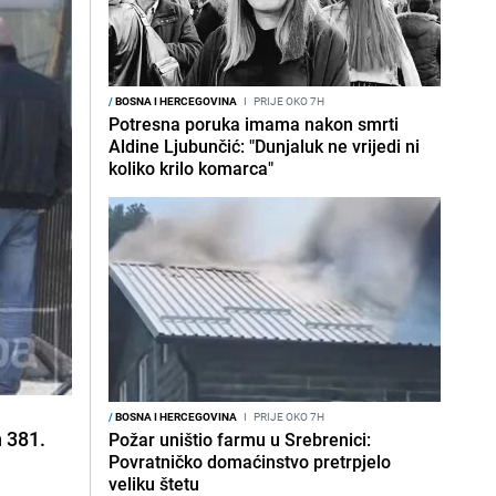
/
BOSNA I HERCEGOVINA
I
PRIJE OKO 7H
Potresna poruka imama nakon smrti
Aldine Ljubunčić: "Dunjaluk ne vrijedi ni
koliko krilo komarca"
/
BOSNA I HERCEGOVINA
I
PRIJE OKO 7H
h 381.
Požar uništio farmu u Srebrenici:
Povratničko domaćinstvo pretrpjelo
veliku štetu