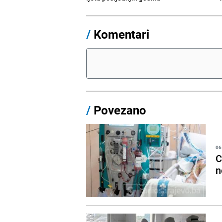
/
Komentari
/
Povezano
06
C
n