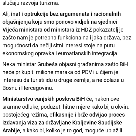
slučaju razvoja turizma.
Ali,
inat i optrukcije bez argumenata i racionalnih
objašnjenja koju smo ponovo vidjeli na sjednici
Vijeća ministara od ministara iz HDZ
pokazatelj je
zašto nam je potrebna funkcionalna i jaka država, bez
mogućnosti da nečiji sitni interesi stoje na putu
ekonomskog opravka i euroatlanskih integracija.
Neka ministar Grubeša objasni građanima zašto BiH
neće prikupiti milione maraka od PDV i u čijem je
interesu da turisti idu u druge zemlje, a ne dolaze u
Bosnu i Hercegovinu.
Ministarstvo vanjskih poslova BiH
će, nakon ove
sramne odluke, poduzeti hitne mjere kako bi, u okviru
postojećeg režima, e
fikasnije i brže odvijao proces
izdavanja viza za državljane Kraljevine Saudijske
Arabije
, a kako bi, koliko je to god, moguće ublažili