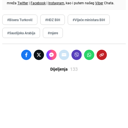
mreža
Twitter
|
Facebook
|
Instagram
, kao i putem našeg
Viber
Chata.
#Bisera Turković
#HDZ BiH
#Vijeće ministara BiH
#Saudijska Arabija
#mjere
133
Dijeljenja