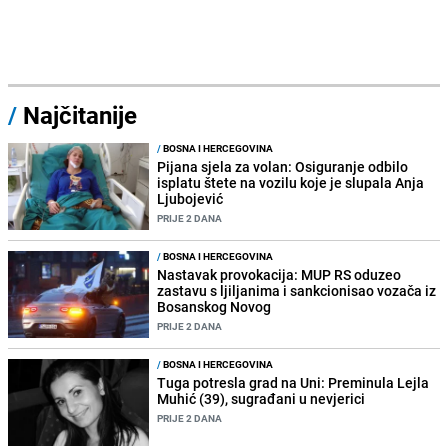
/
Najčitanije
/
BOSNA I HERCEGOVINA
Pijana sjela za volan: Osiguranje odbilo
isplatu štete na vozilu koje je slupala Anja
Ljubojević
PRIJE 2 DANA
/
BOSNA I HERCEGOVINA
Nastavak provokacija: MUP RS oduzeo
zastavu s ljiljanima i sankcionisao vozača iz
Bosanskog Novog
PRIJE 2 DANA
/
BOSNA I HERCEGOVINA
Tuga potresla grad na Uni: Preminula Lejla
Muhić (39), sugrađani u nevjerici
PRIJE 2 DANA