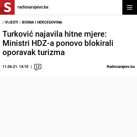
Otvor
/
VIJESTI
/
BOSNA I HERCEGOVINA
Turković najavila hitne mjere:
Ministri HDZ-a ponovo blokirali
oporavak turizma
11.06.21. 14:10
Radiosarajevo.ba
17