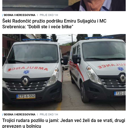
/
BOSNA I HERCEGOVINA
I
PRIJE OKO 1H
Šeki Radončić pružio podršku Emiru Suljagiću i MC
Srebrenica: "Dobili ste i veće bitke"
/
BOSNA I HERCEGOVINA
I
PRIJE OKO 1H
Trojici rudara pozlilo u jami: Jedan već želi da se vrati, drugi
prevezen u bolnicu