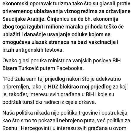
ekonomski oporavak turizma tako što su glasali protiv
privremenog ublažavanja viznog režima za državljane
Saudijske Arabije
. Činjenicu da će bh. ekonomija
zbog toga izgubiti milione maraka prihoda teško će
ublažiti i današnje usvajanje odluke kojom se
omogućava ulazak stranaca na bazi vakcinacije i
brzih antigenskih testova.
Ovako glasi poruka ministrica vanjskih poslova BiH
Bisera Turković
putem Facebooka.
"Podržala sam taj prijedlog nakon što je adekvatno
pripremljen, iako je
HDZ blokirao moj prijedlog
za koji
je, također, interesu svih građana u BiH i koje su
podržali turistički radnici iz cijele države.
Naša politika nikada nije politika trgovine i opstrukcija
kao što smo to pokazali nebrojeno puta, već politika za
Bosnu i Hercegovini i u interesu svih građana u ovom