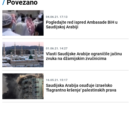
/
Povezano
04.06.21. 17:13
Pogledajte red ispred Ambasade BiH u
Saudijskoj Arabiji
01.06.21. 14:27
Vlasti Saudijske Arabije ograničile jačinu
zvuka na džamijskim zvučnicima
16.05.21. 15:17
Saudijska Arabija osuđuje izraelsko
'flagrantno kršenje' palestinskih prava