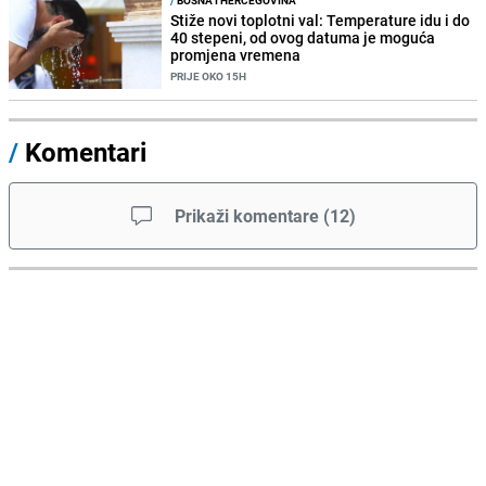
/
BOSNA I HERCEGOVINA
Stiže novi toplotni val: Temperature idu i do
40 stepeni, od ovog datuma je moguća
promjena vremena
PRIJE OKO 15H
/
Komentari
Prikaži komentare
(
12
)