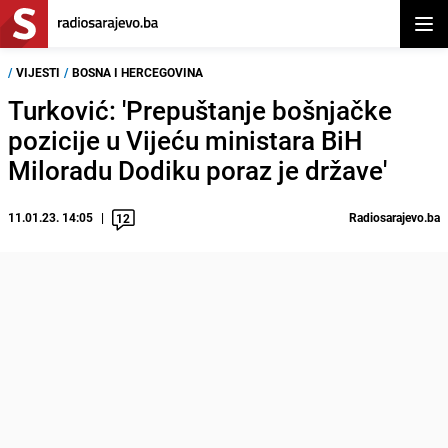
Otvor
/
VIJESTI
/
BOSNA I HERCEGOVINA
Turković: 'Prepuštanje bošnjačke
pozicije u Vijeću ministara BiH
Miloradu Dodiku poraz je države'
11.01.23. 14:05
Radiosarajevo.ba
12