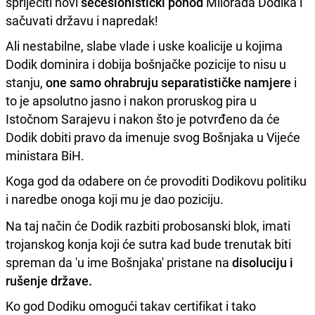
spriječiti novi
secesionistički pohod
Milorada Dodika i
sačuvati državu i napredak!
Ali nestabilne, slabe vlade i uske koalicije u kojima
Dodik dominira i dobija bošnjačke pozicije to nisu u
stanju,
one samo ohrabruju separatističke namjere
i
to je apsolutno jasno i nakon proruskog pira u
Istočnom Sarajevu i nakon što je potvrđeno da će
Dodik dobiti pravo da imenuje svog Bošnjaka u Vijeće
ministara BiH.
Koga god da odabere on će provoditi Dodikovu politiku
i naredbe onoga koji mu je dao poziciju.
Na taj način će Dodik razbiti probosanski blok, imati
trojanskog konja koji će sutra kad bude trenutak biti
spreman da 'u ime Bošnjaka' pristane na
disoluciju i
rušenje države.
Ko god Dodiku omogući takav certifikat i tako