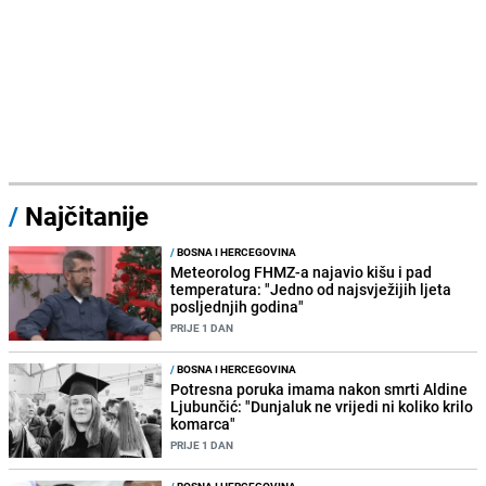
/
Najčitanije
/
BOSNA I HERCEGOVINA
Meteorolog FHMZ-a najavio kišu i pad
temperatura: "Jedno od najsvježijih ljeta
posljednjih godina"
PRIJE 1 DAN
/
BOSNA I HERCEGOVINA
Potresna poruka imama nakon smrti Aldine
Ljubunčić: "Dunjaluk ne vrijedi ni koliko krilo
komarca"
PRIJE 1 DAN