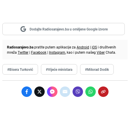
Dodajte Radiosarajevo.ba u omiljene Google izvore
Radiosarajevo.ba
pratite putem aplikacije za
Android
|
iOS
i društvenih
mreža
Twitter
|
Facebook
|
Instagram
, kao i putem našeg
Viber
Chata.
#Bisera Turković
#Vijeće ministara
#Milorad Dodik