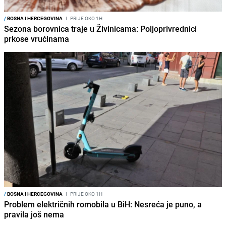
/
BOSNA I HERCEGOVINA
I
PRIJE OKO 1H
Sezona borovnica traje u Živinicama: Poljoprivrednici
prkose vrućinama
/
BOSNA I HERCEGOVINA
I
PRIJE OKO 1H
Problem električnih romobila u BiH: Nesreća je puno, a
pravila još nema