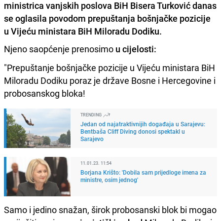
ministrica vanjskih poslova BiH Bisera Turković danas
se oglasila povodom prepuštanja bošnjačke pozicije
u Vijeću ministara BiH Miloradu Dodiku.
Njeno saopćenje prenosimo
u cijelosti:
"Prepuštanje bošnjačke pozicije u Vijeću ministara BiH
Miloradu Dodiku poraz je države Bosne i Hercegovine i
probosanskog bloka!
TRENDING
Jedan od najatraktivnijih događaja u Sarajevu:
Bentbaša Cliff Diving donosi spektakl u
Sarajevo
11.01.23. 11:54
Borjana Krišto: 'Dobila sam prijedloge imena za
ministre, osim jednog'
Samo i jedino snažan, širok probosanski blok bi mogao