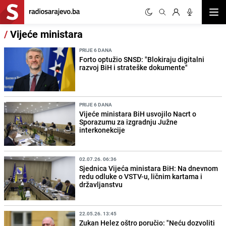
Otvor
/
Vijeće ministara
PRIJE 6 DANA
Forto optužio SNSD: "Blokiraju digitalni
razvoj BiH i strateške dokumente"
PRIJE 6 DANA
Vijeće ministara BiH usvojilo Nacrt o
Sporazumu za izgradnju Južne
interkonekcije
02.07.26. 06:36
Sjednica Vijeća ministara BiH: Na dnevnom
redu odluke o VSTV-u, ličnim kartama i
državljanstvu
22.05.26. 13:45
Zukan Helez oštro poručio: "Neću dozvoliti