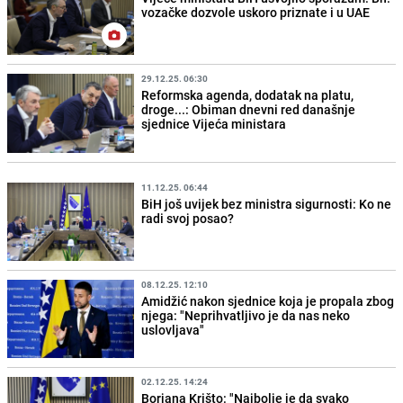
vozačke dozvole uskoro priznate i u UAE
29.12.25. 06:30
Reformska agenda, dodatak na platu,
droge...: Obiman dnevni red današnje
sjednice Vijeća ministara
11.12.25. 06:44
BiH još uvijek bez ministra sigurnosti: Ko ne
radi svoj posao?
08.12.25. 12:10
Amidžić nakon sjednice koja je propala zbog
njega: "Neprihvatljivo je da nas neko
uslovljava"
02.12.25. 14:24
Borjana Krišto: "Najbolje je da svako