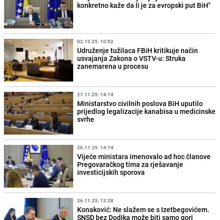
konkretno kaže da li je za evropski put BiH"
02.12.25. 10:02
Udruženje tužilaca FBiH kritikuje način
usvajanja Zakona o VSTV-u: Struka
zanemarena u procesu
27.11.25. 14:14
Ministarstvo civilnih poslova BiH uputilo
prijedlog legalizacije kanabisa u medicinske
svrhe
26.11.25. 14:14
Vijeće ministara imenovalo ad hoc članove
Pregovaračkog tima za rješavanje
investicijskih sporova
26.11.25. 13:28
Konaković: Ne slažem se s Izetbegovićem.
SNSD bez Dodika može biti samo gori