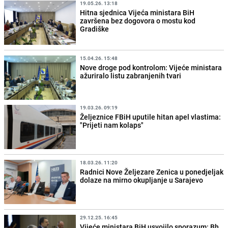
19.05.26. 13:18
Hitna sjednica Vijeća ministara BiH
završena bez dogovora o mostu kod
Gradiške
15.04.26. 15:48
Nove droge pod kontrolom: Vijeće ministara
ažuriralo listu zabranjenih tvari
19.03.26. 09:19
Željeznice FBiH uputile hitan apel vlastima:
"Prijeti nam kolaps"
18.03.26. 11:20
Radnici Nove Željezare Zenica u ponedjeljak
dolaze na mirno okupljanje u Sarajevo
29.12.25. 16:45
Vijeće ministara BiH usvojilo sporazum: Bh.