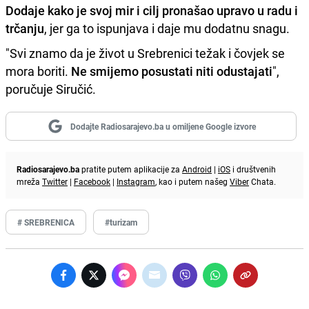
Dodaje kako je svoj mir i cilj pronašao upravo u radu i
trčanju
, jer ga to ispunjava i daje mu dodatnu snagu.
"Svi znamo da je život u Srebrenici težak i čovjek se
mora boriti.
Ne smijemo posustati niti odustajati
",
poručuje Siručić.
Dodajte Radiosarajevo.ba u omiljene Google izvore
Radiosarajevo.ba
pratite putem aplikacije za
Android
|
iOS
i društvenih
mreža
Twitter
|
Facebook
|
Instagram
, kao i putem našeg
Viber
Chata.
# SREBRENICA
#turizam