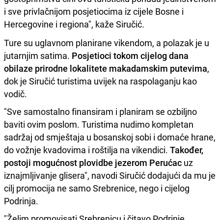
i sve privlačnijom posjetiocima iz cijele Bosne i
Hercegovine i regiona", kaže Siručić.
Ture su uglavnom planirane vikendom, a polazak je u
jutarnjim satima.
Posjetioci tokom cijelog dana
obilaze prirodne lokalitete makadamskim putevima
,
dok je Siručić turistima uvijek na raspolaganju kao
vodič.
"Sve samostalno finansiram i planiram se ozbiljno
baviti ovim poslom. Turistima nudimo kompletan
sadržaj od smještaja u bosanskoj sobi i domaće hrane,
do vožnje kvadovima i roštilja na vikendici.
Također,
postoji mogućnost plovidbe jezerom Perućac
uz
iznajmljivanje glisera", navodi Siručić dodajući da mu je
cilj promocija ne samo Srebrenice, nego i cijelog
Podrinja.
"Želim promovisati Srebrenicu i čitavo Podrinje.