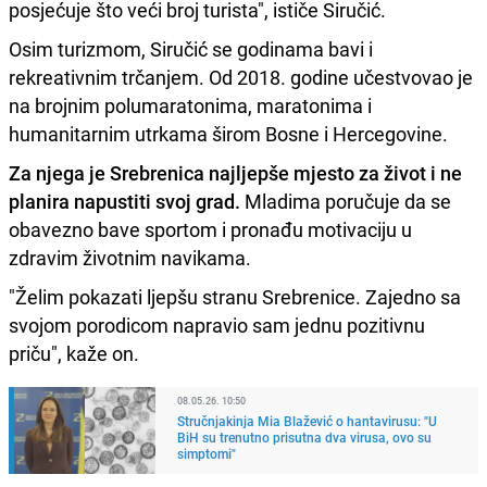
posjećuje što veći broj turista", ističe Siručić.
Osim turizmom, Siručić se godinama bavi i
rekreativnim trčanjem. Od 2018. godine učestvovao je
na brojnim polumaratonima, maratonima i
humanitarnim utrkama širom Bosne i Hercegovine.
Za njega je Srebrenica najljepše mjesto za život i ne
planira napustiti svoj grad.
Mladima poručuje da se
obavezno bave sportom i pronađu motivaciju u
zdravim životnim navikama.
"Želim pokazati ljepšu stranu Srebrenice. Zajedno sa
svojom porodicom napravio sam jednu pozitivnu
priču", kaže on.
08.05.26. 10:50
Stručnjakinja Mia Blažević o hantavirusu: "U
BiH su trenutno prisutna dva virusa, ovo su
simptomi"