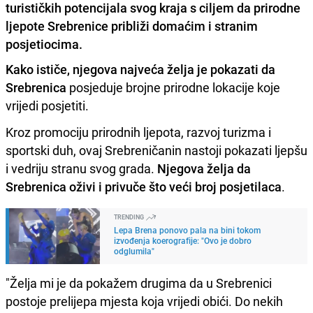
turističkih potencijala svog kraja s ciljem da prirodne
ljepote Srebrenice približi domaćim i stranim
posjetiocima.
Kako ističe, njegova najveća želja je pokazati da
Srebrenica
posjeduje brojne prirodne lokacije koje
vrijedi posjetiti.
Kroz promociju prirodnih ljepota, razvoj turizma i
sportski duh, ovaj Srebreničanin nastoji pokazati ljepšu
i vedriju stranu svog grada.
Njegova želja da
Srebrenica oživi i privuče što veći broj posjetilaca
.
TRENDING
Lepa Brena ponovo pala na bini tokom
izvođenja koerografije: "Ovo je dobro
odglumila"
"Želja mi je da pokažem drugima da u Srebrenici
postoje prelijepa mjesta koja vrijedi obići. Do nekih