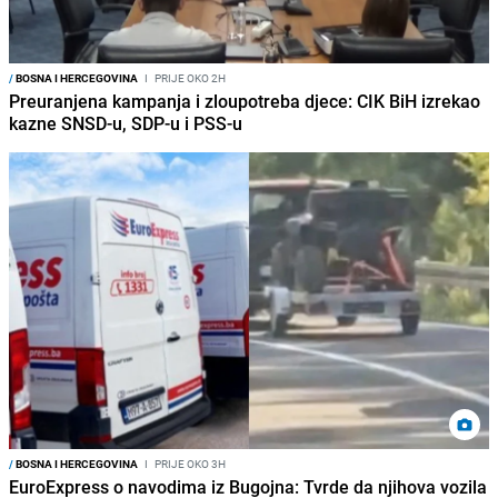
/
BOSNA I HERCEGOVINA
I
PRIJE OKO 2H
Preuranjena kampanja i zloupotreba djece: CIK BiH izrekao
kazne SNSD-u, SDP-u i PSS-u
/
BOSNA I HERCEGOVINA
I
PRIJE OKO 3H
EuroExpress o navodima iz Bugojna: Tvrde da njihova vozila