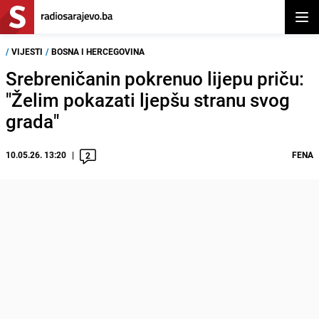
Otvor
/
VIJESTI
/
BOSNA I HERCEGOVINA
Srebreničanin pokrenuo lijepu priču:
"Želim pokazati ljepšu stranu svog
grada"
10.05.26. 13:20
FENA
2