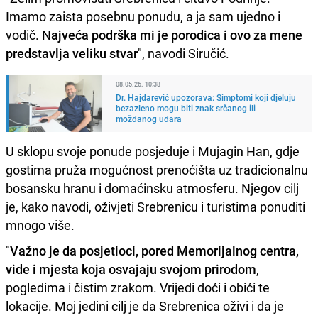
Imamo zaista posebnu ponudu, a ja sam ujedno i
vodič. N
ajveća podrška mi je porodica i ovo za mene
predstavlja veliku stvar
", navodi Siručić.
08.05.26. 10:38
Dr. Hajdarević upozorava: Simptomi koji djeluju
bezazleno mogu biti znak srčanog ili
moždanog udara
U sklopu svoje ponude posjeduje i Mujagin Han, gdje
gostima pruža mogućnost prenoćišta uz tradicionalnu
bosansku hranu i domaćinsku atmosferu. Njegov cilj
je, kako navodi, oživjeti Srebrenicu i turistima ponuditi
mnogo više.
"
Važno je da posjetioci, pored Memorijalnog centra,
vide i mjesta koja osvajaju svojom prirodom
,
pogledima i čistim zrakom. Vrijedi doći i obići te
lokacije. Moj jedini cilj je da Srebrenica oživi i da je