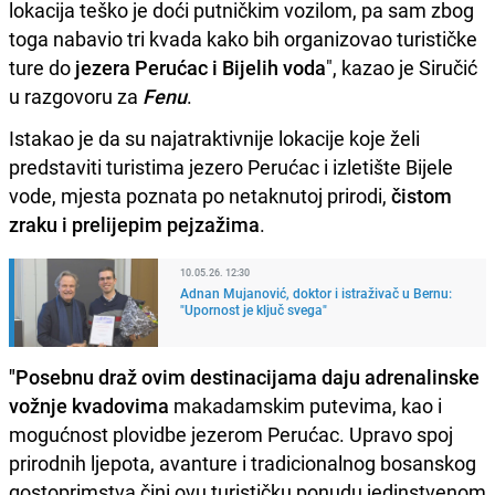
lokacija teško je doći putničkim vozilom, pa sam zbog
toga nabavio tri kvada kako bih organizovao turističke
ture do
jezera Perućac i Bijelih voda
", kazao je Siručić
u razgovoru za
Fenu
.
Istakao je da su najatraktivnije lokacije koje želi
predstaviti turistima jezero Perućac i izletište Bijele
vode, mjesta poznata po netaknutoj prirodi,
čistom
zraku i prelijepim pejzažima
.
10.05.26. 12:30
Adnan Mujanović, doktor i istraživač u Bernu:
"Upornost je ključ svega"
"Posebnu draž ovim destinacijama daju adrenalinske
vožnje kvadovima
makadamskim putevima, kao i
mogućnost plovidbe jezerom Perućac. Upravo spoj
prirodnih ljepota, avanture i tradicionalnog bosanskog
gostoprimstva čini ovu turističku ponudu jedinstvenom