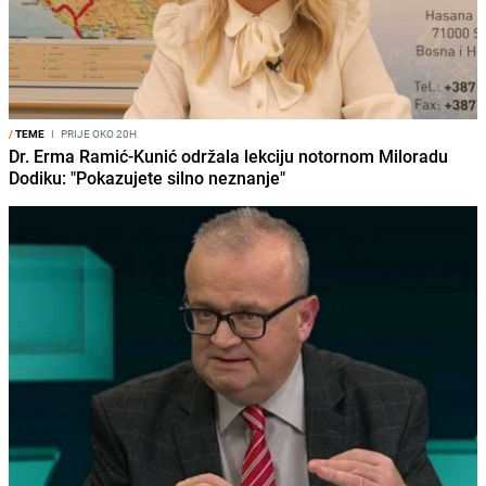
/
TEME
I
PRIJE OKO 20H
Dr. Erma Ramić-Kunić održala lekciju notornom Miloradu
Dodiku: "Pokazujete silno neznanje"