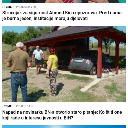
/
TEME
I
PRIJE OKO 21H
Stručnjak za sigurnost Ahmed Kico upozorava: Pred nama
je burna jesen, institucije moraju djelovati
/
TEME
I
PRIJE 1 DAN
Napad na novinarku BN-a otvorio staro pitanje: Ko štiti one
koji rade u interesu javnosti u BiH?