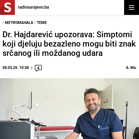
Otvor
/
METROMAHALA
/
TEME
Dr. Hajdarević upozorava: Simptomi
koji djeluju bezazleno mogu biti znak
srčanog ili moždanog udara
08.05.26. 10:38
A. Ma.
4