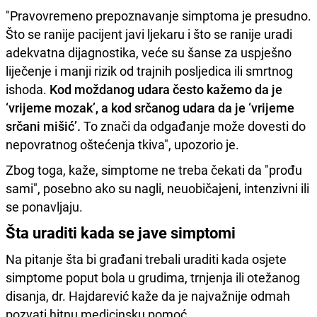
"Pravovremeno prepoznavanje simptoma je presudno.
Što se ranije pacijent javi ljekaru i što se ranije uradi
adekvatna dijagnostika, veće su šanse za uspješno
liječenje i manji rizik od trajnih posljedica ili smrtnog
ishoda.
Kod moždanog udara često kažemo da je
‘vrijeme mozak’, a kod srčanog udara da je ‘vrijeme
srčani mišić’.
To znači da odgađanje može dovesti do
nepovratnog oštećenja tkiva", upozorio je.
Zbog toga, kaže, simptome ne treba čekati da "prođu
sami", posebno ako su nagli, neuobičajeni, intenzivni ili
se ponavljaju.
Šta uraditi kada se jave simptomi
Na pitanje šta bi građani trebali uraditi kada osjete
simptome poput bola u grudima, trnjenja ili otežanog
disanja, dr. Hajdarević kaže da je najvažnije odmah
pozvati hitnu medicinsku pomoć.