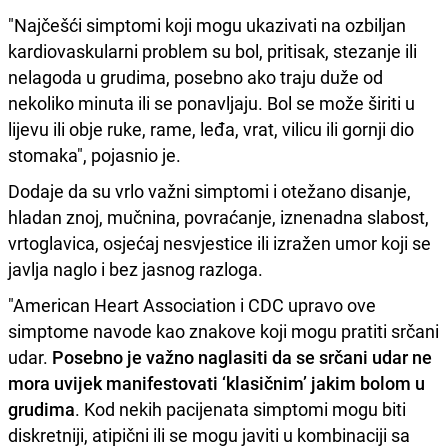
"Najčešći simptomi koji mogu ukazivati na ozbiljan
kardiovaskularni problem su bol, pritisak, stezanje ili
nelagoda u grudima, posebno ako traju duže od
nekoliko minuta ili se ponavljaju. Bol se može širiti u
lijevu ili obje ruke, rame, leđa, vrat, vilicu ili gornji dio
stomaka", pojasnio je.
Dodaje da su vrlo važni simptomi i otežano disanje,
hladan znoj, mučnina, povraćanje, iznenadna slabost,
vrtoglavica, osjećaj nesvjestice ili izražen umor koji se
javlja naglo i bez jasnog razloga.
"American Heart Association i CDC upravo ove
simptome navode kao znakove koji mogu pratiti srčani
udar.
Posebno je važno naglasiti da se srčani udar ne
mora uvijek manifestovati ‘klasičnim’ jakim bolom u
grudima
. Kod nekih pacijenata simptomi mogu biti
diskretniji, atipični ili se mogu javiti u kombinaciji sa