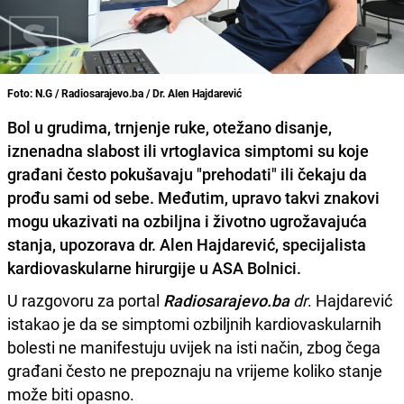
Foto: N.G / Radiosarajevo.ba / Dr. Alen Hajdarević
Bol u grudima, trnjenje ruke, otežano disanje,
iznenadna slabost ili vrtoglavica simptomi su koje
građani često pokušavaju "prehodati" ili čekaju da
prođu sami od sebe. Međutim, upravo takvi znakovi
mogu ukazivati na ozbiljna i životno ugrožavajuća
stanja, upozorava dr. Alen Hajdarević, specijalista
kardiovaskularne hirurgije u ASA Bolnici.
U razgovoru za portal
Radiosarajevo.ba
dr
. Hajdarević
istakao je da se simptomi ozbiljnih kardiovaskularnih
bolesti ne manifestuju uvijek na isti način, zbog čega
građani često ne prepoznaju na vrijeme koliko stanje
može biti opasno.