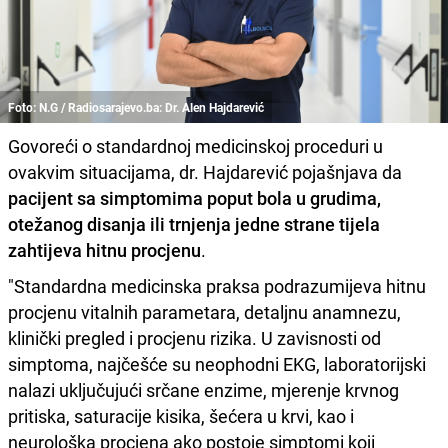
Foto: N.G / Radiosarajevo.ba: Dr. Alen Hajdarević
Govoreći o standardnoj medicinskoj proceduri u
ovakvim situacijama, dr. Hajdarević pojašnjava da
pacijent sa simptomima poput bola u grudima,
otežanog disanja ili trnjenja jedne strane tijela
zahtijeva hitnu procjenu
.
"Standardna medicinska praksa podrazumijeva hitnu
procjenu vitalnih parametara, detaljnu anamnezu,
klinički pregled i procjenu rizika. U zavisnosti od
simptoma, najčešće su neophodni EKG, laboratorijski
nalazi uključujući srčane enzime, mjerenje krvnog
pritiska, saturacije kisika, šećera u krvi, kao i
neurološka procjena ako postoje simptomi koji