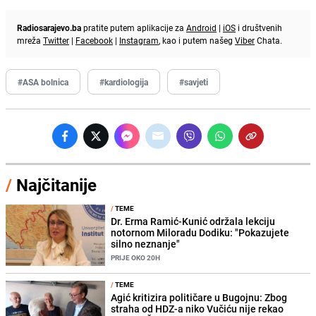
Radiosarajevo.ba
pratite putem aplikacije za
Android
|
iOS
i društvenih
mreža
Twitter
|
Facebook
|
Instagram
, kao i putem našeg
Viber
Chata.
#ASA bolnica
#kardiologija
#savjeti
/
Najčitanije
/
TEME
Dr. Erma Ramić-Kunić održala lekciju
notornom Miloradu Dodiku: "Pokazujete
silno neznanje"
PRIJE OKO 20H
/
TEME
Agić kritizira političare u Bugojnu: Zbog
straha od HDZ-a niko Vučiću nije rekao