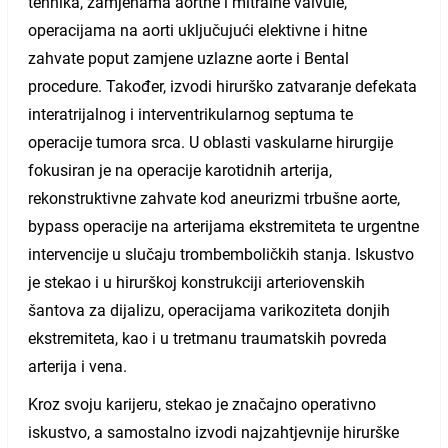
tehnika, zamjenama aortne i mitralne valvule,
operacijama na aorti uključujući elektivne i hitne
zahvate poput zamjene uzlazne aorte i Bental
procedure. Također, izvodi hirurško zatvaranje defekata
interatrijalnog i interventrikularnog septuma te
operacije tumora srca. U oblasti vaskularne hirurgije
fokusiran je na operacije karotidnih arterija,
rekonstruktivne zahvate kod aneurizmi trbušne aorte,
bypass operacije na arterijama ekstremiteta te urgentne
intervencije u slučaju trombemboličkih stanja. Iskustvo
je stekao i u hirurškoj konstrukciji arteriovenskih
šantova za dijalizu, operacijama varikoziteta donjih
ekstremiteta, kao i u tretmanu traumatskih povreda
arterija i vena.
Kroz svoju karijeru, stekao je značajno operativno
iskustvo, a samostalno izvodi najzahtjevnije hirurške