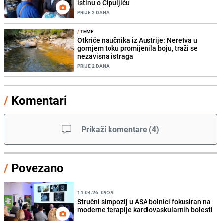
istinu o Čipuljiću
PRIJE 2 DANA
/
TEME
Otkriće naučnika iz Austrije: Neretva u
gornjem toku promijenila boju, traži se
nezavisna istraga
PRIJE 2 DANA
/
Komentari
Prikaži komentare
(
4
)
/
Povezano
14.04.26. 09:39
Stručni simpozij u ASA bolnici fokusiran na
moderne terapije kardiovaskularnih bolesti