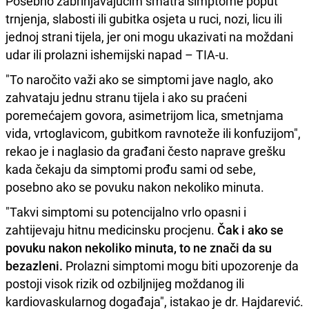
Posebno zabrinjavajućim smatra simptome poput
trnjenja, slabosti ili gubitka osjeta u ruci, nozi, licu ili
jednoj strani tijela, jer oni mogu ukazivati na moždani
udar ili prolazni ishemijski napad – TIA-u.
"To naročito važi ako se simptomi jave naglo, ako
zahvataju jednu stranu tijela i ako su praćeni
poremećajem govora, asimetrijom lica, smetnjama
vida, vrtoglavicom, gubitkom ravnoteže ili konfuzijom",
rekao je i naglasio da građani često naprave grešku
kada čekaju da simptomi prođu sami od sebe,
posebno ako se povuku nakon nekoliko minuta.
"Takvi simptomi su potencijalno vrlo opasni i
zahtijevaju hitnu medicinsku procjenu.
Čak i ako se
povuku nakon nekoliko minuta, to ne znači da su
bezazleni.
Prolazni simptomi mogu biti upozorenje da
postoji visok rizik od ozbiljnijeg moždanog ili
kardiovaskularnog događaja", istakao je dr. Hajdarević.