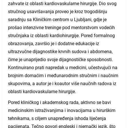
zahvate iz oblasti kardiovaskularne hirurgije. Dio svog
stručnog usavršavanja proveo je kroz trogodišnju
saradnju sa Kliničkim centrom u Ljubljani, gdje je
prošao intenzivne treninge pod mentorstvom vodećih
stručnjaka iz oblasti kardiohirurgije. Pored formalnog
obrazovanja, završio je i dodatne edukacije iz
ultrazvučne dijagnostike krvnih sudova i abdomena,
čime je unaprijedio svoje dijagnostičke sposobnosti.
Kontinuirano prati napredak u medicini, učestvujući na
brojnim domaćim i međunarodnim stručnim i naučnim
skupovima, a autor je i koautor više naučnih radova iz
oblasti kardiovaskularne hirurgije.
Pored kliničkog i akademskog rada, aktivno se bavi
medicinskim istraživanjima i inovacijama u hirurškim
tehnikama, s ciljem unapređenja ishoda liječenja
pacijenata. Tečno govori engleski i njemački jezik, što