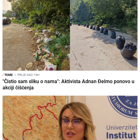
/
TEME
I
PRIJE OKO 19H
"Čistio sam sliku o nama": Aktivista Adnan Đelmo ponovo u
akciji čišćenja