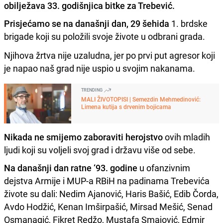
obilježava 33. godišnjica bitke za Trebević.
Prisjećamo se na današnji dan, 29 šehida
1. brdske
brigade koji su položili svoje živote u odbrani grada.
Njihova žrtva nije uzaludna, jer po prvi put agresor koji
je napao naš grad nije uspio u svojim nakanama.
TRENDING
MALI ŽIVOTOPISI | Semezdin Mehmedinović:
Limena kutija s drvenim bojicama
Nikada ne smijemo zaboraviti herojstvo
ovih mladih
ljudi koji su voljeli svoj grad i državu više od sebe.
Na današnji dan ratne ‘93. godine
u ofanzivnim
dejstva Armije i MUP-a RBiH na padinama Trebevića
živote su dali: Nedim Ajanović, Haris Bašić, Edib Čorda,
Avdo Hodžić, Kenan Imširpašić, Mirsad Mešić, Senad
Osmanagić, Fikret Redžo, Mustafa Smajović, Edmir