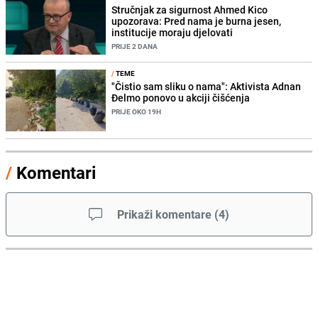
Stručnjak za sigurnost Ahmed Kico
upozorava: Pred nama je burna jesen,
institucije moraju djelovati
PRIJE 2 DANA
/
TEME
"Čistio sam sliku o nama": Aktivista Adnan
Đelmo ponovo u akciji čišćenja
PRIJE OKO 19H
/
Komentari
Prikaži komentare
(
4
)