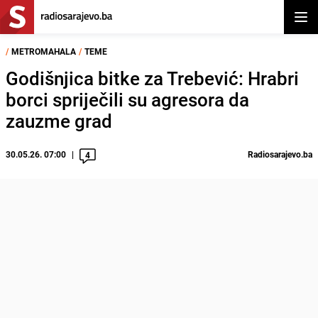
Otvor
/
METROMAHALA
/
TEME
Godišnjica bitke za Trebević: Hrabri
borci spriječili su agresora da
zauzme grad
30.05.26. 07:00
Radiosarajevo.ba
4