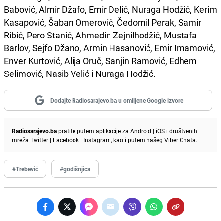
Babović, Almir Džafo, Emir Delić, Nuraga Hodžić, Kerim
Kasapović, Šaban Omerović, Čedomil Perak, Samir
Ribić, Pero Stanić, Ahmedin Zejnilhodžić, Mustafa
Barlov, Sejfo Džano, Armin Hasanović, Emir Imamović,
Enver Kurtović, Alija Oruč, Sanjin Ramović, Edhem
Selimović, Nasib Velić i Nuraga Hodžić.
Dodajte Radiosarajevo.ba u omiljene Google izvore
Radiosarajevo.ba
pratite putem aplikacije za
Android
|
iOS
i društvenih
mreža
Twitter
|
Facebook
|
Instagram
, kao i putem našeg
Viber
Chata.
#Trebević
#godišnjica