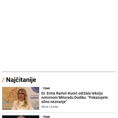
/
Najčitanije
/
TEME
Dr. Erma Ramić-Kunić održala lekciju
notornom Miloradu Dodiku: "Pokazujete
silno neznanje"
PRIJE 2 DANA
/
TEME