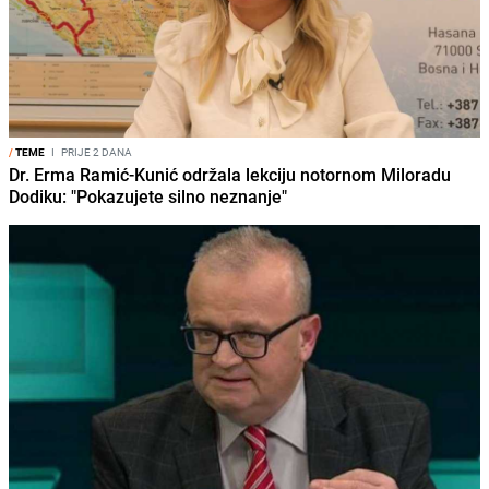
/
TEME
I
PRIJE 2 DANA
Dr. Erma Ramić-Kunić održala lekciju notornom Miloradu
Dodiku: "Pokazujete silno neznanje"