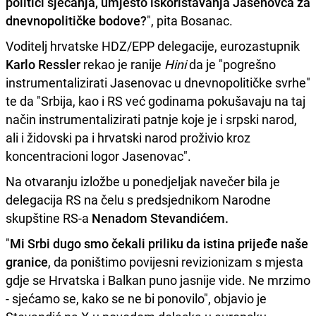
politici sjećanja, umjesto iskorištavanja Jasenovca za
dnevnopolitičke bodove?
", pita Bosanac.
Voditelj hrvatske HDZ/EPP delegacije, eurozastupnik
Karlo Ressler
rekao je ranije
Hini
da je "pogrešno
instrumentalizirati Jasenovac u dnevnopolitičke svrhe"
te da "Srbija, kao i RS već godinama pokušavaju na taj
način instrumentalizirati patnje koje je i srpski narod,
ali i židovski pa i hrvatski narod proživio kroz
koncentracioni logor Jasenovac".
Na otvaranju izložbe u ponedjeljak navečer bila je
delegacija RS na čelu s predsjednikom Narodne
skupštine RS-a
Nenadom Stevandićem.
"
Mi Srbi dugo smo čekali priliku da istina prijeđe naše
granice
, da poništimo povijesni revizionizam s mjesta
gdje se Hrvatska i Balkan puno jasnije vide. Ne mrzimo
- sjećamo se, kako se ne bi ponovilo", objavio je