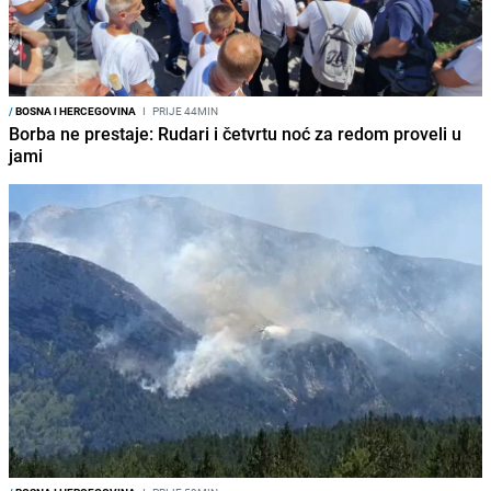
/
BOSNA I HERCEGOVINA
I
PRIJE 44MIN
Borba ne prestaje: Rudari i četvrtu noć za redom proveli u
jami