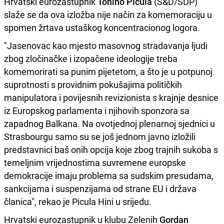
Hrvatski eurozastupnik
Tonino Picula
(S&D/SDP)
slaže se da ova izložba nije način za komemoraciju u
spomen žrtava ustaškog koncentracionog logora.
"Jasenovac kao mjesto masovnog stradavanja ljudi
zbog zločinačke i izopačene ideologije treba
komemorirati sa punim pijetetom, a što je u potpunoj
suprotnosti s providnim pokušajima političkih
manipulatora i povijesnih revizionista s krajnje desnice
iz Europskog parlamenta i njihovih sponzora sa
zapadnog Balkana. Na ovotjednoj plenarnoj sjednici u
Strasbourgu samo su se još jednom javno izložili
predstavnici baš onih opcija koje zbog trajnih sukoba s
temeljnim vrijednostima suvremene europske
demokracije imaju problema sa sudskim presudama,
sankcijama i suspenzijama od strane EU i država
članica", rekao je Picula Hini u srijedu.
Hrvatski eurozastupnik u klubu Zelenih
Gordan