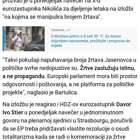
prozvao je u ponedjeljak navečer na X-u
eurozastupnika Nikolića za dijeljenje letaka na izložbi
"na kojima se manipulira brojem žrtava".
TRENDING
U Mostaru jutros u 8 sati 30 °C: Za danas
objavljeno upozorenje, pročitajte i prognozu do
srijede
"Takvi pokušaji napuhavanja broja žrtava Jasenovca u
političke svrhe nedopustive su.
Žrtve zaslužuju istinu,
a ne propagandu.
Europski parlament mora biti prostor
odgovornosti i poštovanja, a ne platforma za političke
projekte", naglasio je Bartulica.
Na izložbu je reagirao i HDZ-ov eurozastupnik
Davor
Ivo Stier
u ponedjeljak navečer u jednominutnom
govoru na plenarnoj sjednici u Strasbourgu, poručivši
da se EP treba pridržavati vlastite rezolucije o osudi
totalitarizma kada se radi o komemoraciji za žrtve