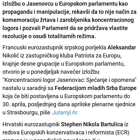
izložbu o Jasenovcu u Europskom parlamentu kao
propagandu i manipulacije, rekavši da to nije način za
komemoraciju žrtava i zarobljenika koncentracionog
logora i pozvali Parlament da se pridržava vlastite
rezolucije o osudi totalitarnih režima.
Francuski eurozastupnik srpskog porijekla
Aleksandar
Nikolić iz zastupničkog kluba Patriota za Europu,
krajnje desne grupacije u Europskom parlamentu,
otvorio je u ponedjeljak navečer izložbu
"Koncentracioni logor Jasenovac: Sjećanje i opomena"
nastalu u saradnji sa
Federacijom mladih Srba Europe
koja će biti postavljena u Europskom parlamentu do
30. aprila, posljednjeg dana aprilske plenarne sjednice
u Strasbourgu, piše
Jutarnji.hr.
Hrvatski eurozastupnik
Stephen Nikola Bartulica
iz
redova Europskih konzervativaca i reformista (ECR)