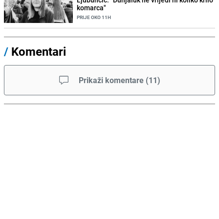
komarca"
PRIJE OKO 11H
/
Komentari
Prikaži komentare
(
11
)