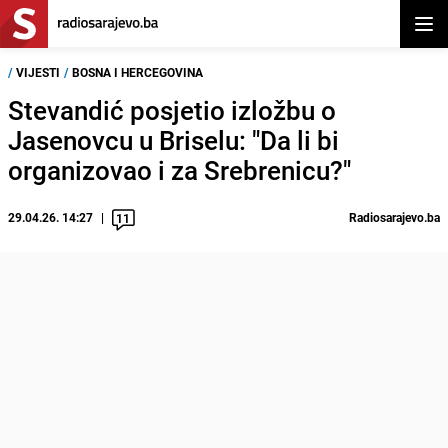
Otvor
/
VIJESTI
/
BOSNA I HERCEGOVINA
Stevandić posjetio izložbu o
Jasenovcu u Briselu: "Da li bi
organizovao i za Srebrenicu?"
29.04.26. 14:27
Radiosarajevo.ba
11