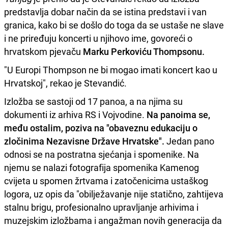
predstavlja dobar način da se istina predstavi i van
granica, kako bi se došlo do toga da se ustaše ne slave
i ne priređuju koncerti u njihovo ime, govoreći o
hrvatskom pjevaču
Marku Perkoviću Thompsonu.
"U Europi Thompson ne bi mogao imati koncert kao u
Hrvatskoj", rekao je Stevandić.
Izložba se sastoji od 17 panoa, a na njima su
dokumenti iz arhiva RS i Vojvodine.
Na panoima se,
među ostalim, poziva na "obaveznu edukaciju o
zločinima Nezavisne Države Hrvatske".
Jedan pano
odnosi se na postratna sjećanja i spomenike. Na
njemu se nalazi fotografija spomenika Kamenog
cvijeta u spomen žrtvama i zatočenicima ustaškog
logora, uz opis da "obilježavanje nije statično, zahtijeva
stalnu brigu, profesionalno upravljanje arhivima i
muzejskim izložbama i angažman novih generacija da