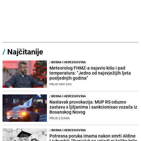
/
Najčitanije
/
BOSNA I HERCEGOVINA
Meteorolog FHMZ-a najavio kišu i pad
temperatura: "Jedno od najsvježijih ljeta
posljednjih godina"
PRIJE OKO 22H
/
BOSNA I HERCEGOVINA
Nastavak provokacija: MUP RS oduzeo
zastavu s ljiljanima i sankcionisao vozača iz
Bosanskog Novog
PRIJE 2 DANA
/
BOSNA I HERCEGOVINA
Potresna poruka imama nakon smrti Aldine
Ljubunčić: "Dunjaluk ne vrijedi ni koliko krilo