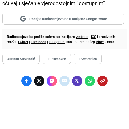
očuvaju sjećanje vjerodostojnim i dostupnim".
Dodajte Radiosarajevo.ba u omiljene Google izvore
Radiosarajevo.ba
pratite putem aplikacije za
Android
|
iOS
i društvenih
mreža
Twitter
|
Facebook
|
Instagram
, kao i putem našeg
Viber
Chata.
#Nenad Stevandić
#Jasenovac
#Srebrenica