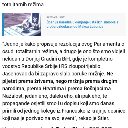
totalitarnih režima.
20.04.26. 18:39
Španija naredila uklanjanje ustaških simbola s
groba ozloglašenog Maksa Luburića
"Jedno je kako propisuje rezolucija ovog Parlamenta o
osudi totalitarnih režima, a drugo je ono što smo vidjeli
nekidan u Donjoj Gradini u BiH, gdje je kompletno
vodstvo Republike Srbije i RS zloupotrijebilo
Jasenovac da bi zapravo slalo poruke mržnje.
Ne
pijetet prema žrtvama, nego mržnja prema drugim
narodima, prema Hrvatima i prema Bošnjacima
.
Nažalost, jedan eho, daleki eho, ali ipak eho, te
propagande osjetili smo i u dopisu koji smo danas
primili od jednog kolege iz Francuske iz krajnje desnice
koji nas je pozivao na svoj event", rekao je Stier.