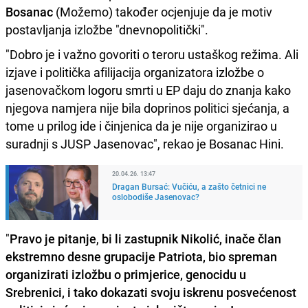
Bosanac
(Možemo) također ocjenjuje da je motiv
postavljanja izložbe "dnevnopolitički".
"Dobro je i važno govoriti o teroru ustaškog režima. Ali
izjave i politička afilijacija organizatora izložbe o
jasenovačkom logoru smrti u EP daju do znanja kako
njegova namjera nije bila doprinos politici sjećanja, a
tome u prilog ide i činjenica da je nije organizirao u
suradnji s JUSP Jasenovac", rekao je Bosanac Hini.
20.04.26. 13:47
Dragan Bursać: Vučiću, a zašto četnici ne
oslobodiše Jasenovac?
"
Pravo je pitanje
,
bi li zastupnik Nikolić, inače član
ekstremno desne grupacije Patriota, bio spreman
organizirati izložbu o primjerice, genocidu u
Srebrenici, i tako dokazati svoju iskrenu posvećenost