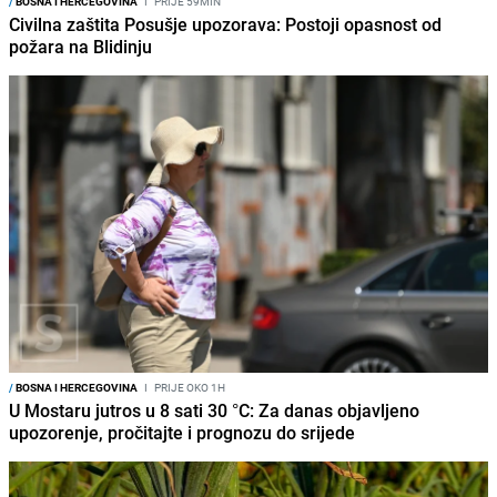
/
BOSNA I HERCEGOVINA
I
PRIJE 59MIN
Civilna zaštita Posušje upozorava: Postoji opasnost od
požara na Blidinju
/
BOSNA I HERCEGOVINA
I
PRIJE OKO 1H
U Mostaru jutros u 8 sati 30 °C: Za danas objavljeno
upozorenje, pročitajte i prognozu do srijede