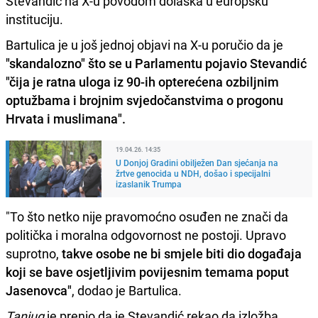
Stevandić na X-u povodom dolaska u europsku
instituciju.
Bartulica je u još jednoj objavi na X-u poručio da je
"skandalozno" što se u Parlamentu pojavio Stevandić
"čija je ratna uloga iz 90-ih opterećena ozbiljnim
optužbama i brojnim svjedočanstvima o progonu
Hrvata i muslimana".
19.04.26. 14:35
U Donjoj Gradini obilježen Dan sjećanja na
žrtve genocida u NDH, došao i specijalni
izaslanik Trumpa
"To što netko nije pravomoćno osuđen ne znači da
politička i moralna odgovornost ne postoji. Upravo
suprotno,
takve osobe ne bi smjele biti dio događaja
koji se bave osjetljivim povijesnim temama poput
Jasenovca"
, dodao je Bartulica.
Tanjug
je prenio da je Stevandić rekao da izložba