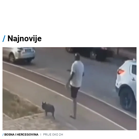
/
Najnovije
/
BOSNA I HERCEGOVINA
I
PRIJE OKO 2H