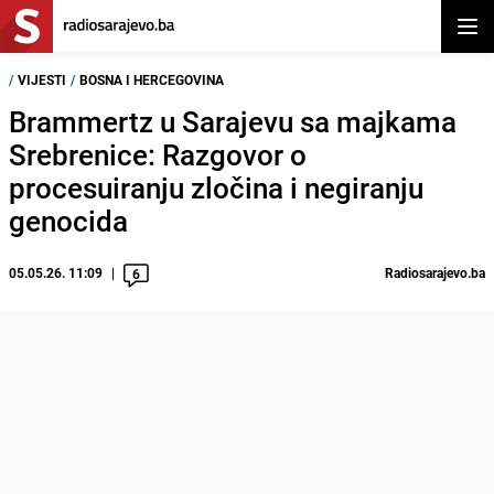
Otvor
/
VIJESTI
/
BOSNA I HERCEGOVINA
Brammertz u Sarajevu sa majkama
Srebrenice: Razgovor o
procesuiranju zločina i negiranju
genocida
05.05.26. 11:09
Radiosarajevo.ba
6