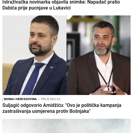
Istraživačka novinarka objavila snimke: Napadač pratio
Dabića prije pucnjave u Lukavici
/
BOSNA I HERCEGOVINA
I
PRIJE OKO 2H
Suljagić odgovorio Amidžiću: "Ovo je politička kampanja
zastrašivanja usmjerena protiv Bošnjaka"