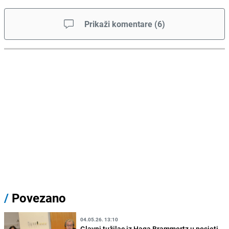
Prikaži komentare
(
6
)
/
Povezano
04.05.26. 13:10
Glavni tužilac iz Haga Brammertz u posjeti