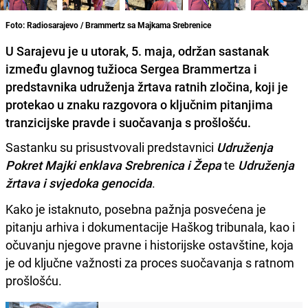
Foto: Radiosarajevo / Brammertz sa Majkama Srebrenice
U Sarajevu je u utorak, 5. maja, održan sastanak
između glavnog tužioca Sergea Brammertza i
predstavnika udruženja žrtava ratnih zločina, koji je
protekao u znaku razgovora o ključnim pitanjima
tranzicijske pravde i suočavanja s prošlošću.
Sastanku su prisustvovali predstavnici
Udruženja
Pokret Majki enklava Srebrenica i Žepa
te
Udruženja
žrtava i svjedoka genocida
.
Kako je istaknuto, posebna pažnja posvećena je
pitanju arhiva i dokumentacije Haškog tribunala, kao i
očuvanju njegove pravne i historijske ostavštine, koja
je od ključne važnosti za proces suočavanja s ratnom
prošlošću.