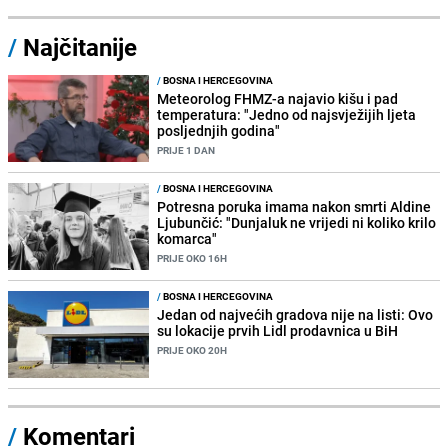
/
Najčitanije
/
BOSNA I HERCEGOVINA
Meteorolog FHMZ-a najavio kišu i pad
temperatura: "Jedno od najsvježijih ljeta
posljednjih godina"
PRIJE 1 DAN
/
BOSNA I HERCEGOVINA
Potresna poruka imama nakon smrti Aldine
Ljubunčić: "Dunjaluk ne vrijedi ni koliko krilo
komarca"
PRIJE OKO 16H
/
BOSNA I HERCEGOVINA
Jedan od najvećih gradova nije na listi: Ovo
su lokacije prvih Lidl prodavnica u BiH
PRIJE OKO 20H
/
Komentari