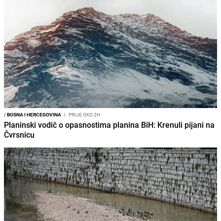
/
BOSNA I HERCEGOVINA
I
PRIJE OKO 2H
Planinski vodič o opasnostima planina BiH: Krenuli pijani na
Čvrsnicu