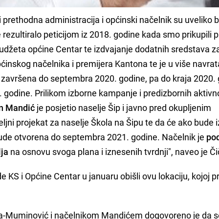
 prethodna administracija i općinski načelnik su uveliko bi
e rezultiralo peticijom iz 2018. godine kada smo prikupili 
 budžeta općine Centar te izdvajanje dodatnih sredstava z
ćinskog načelnika i premijera Kantona te je u više navrat
i završena do septembra 2020. godine, pa do kraja 2020. 
 godine. Prilikom izborne kampanje i predizbornih aktivn
n Mandić
je posjetio naselje Šip i javno pred okupljenim
jni projekat za naselje Škola na Šipu te da će ako bude 
 bude otvorena do septembra 2021. godine. Načelnik je
po
lja
na osnovu svoga plana i iznesenih tvrdnji", naveo je Či
 KS i Općine Centar u januaru obišli ovu lokaciju, kojoj p
a-Muminović i načelnikom Mandićem dogovoreno je da s