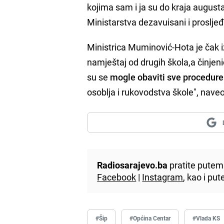
kojima sam i ja su do kraja augusta
Ministarstva dezavuisani i proslje
Ministrica Muminović-Hota je čak i
namještaj od drugih škola,a činjeni
su se
mogle obaviti sve procedure
osoblja i rukovodstva škole", naveo
Radiosarajevo.ba
pratite putem 
Facebook
|
Instagram
, kao i p
#Šip
#Općina Centar
#Vlada KS