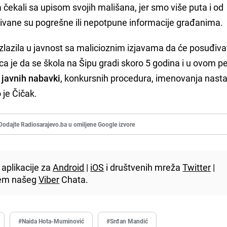
 čekali sa upisom svojih mališana, jer smo više puta i od
đivane su pogrešne ili nepotpune informacije građanima.
zlazila u javnost sa malicioznim izjavama da će posuđiva
ca je da se škola na Šipu gradi skoro 5 godina i u ovom p
 javnih nabavki
, konkursnih procedura, imenovanja nast
 je Čičak.
Dodajte Radiosarajevo.ba u omiljene Google izvore
aplikacije za
Android
|
iOS
i društvenih mreža
Twitter
|
utem našeg
Viber
Chata.
#Naida Hota-Muminović
#Srđan Mandić