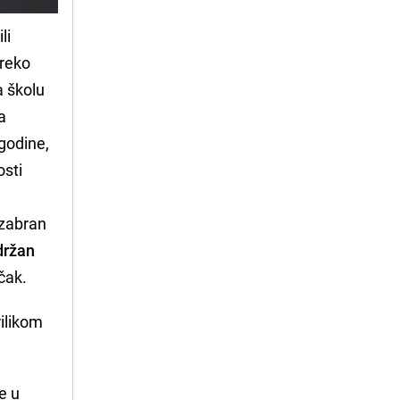
li
preko
a školu
a
godine,
osti
izabran
držan
čak.
rilikom
e u