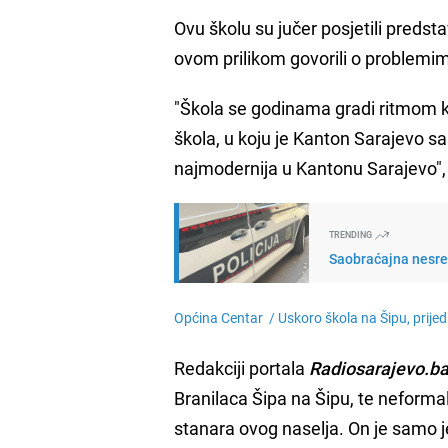
Ovu školu su jučer posjetili predst
ovom prilikom govorili o problemim
"Škola se godinama gradi ritmom ko
škola, u koju je Kanton Sarajevo s
najmodernija u Kantonu Sarajevo",
TRENDING
Saobraćajna nesreć
Općina Centar /
Uskoro škola na Šipu, prijed
Redakciji portala
Radiosarajevo.b
Branilaca Šipa na Šipu, te neform
stanara ovog naselja. On je samo je