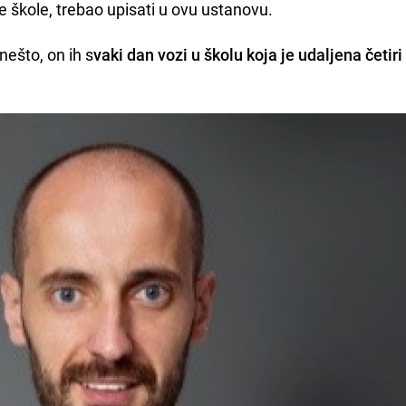
e škole, trebao upisati u ovu ustanovu.
nešto, on ih s
vaki dan vozi u školu koja je udaljena četiri