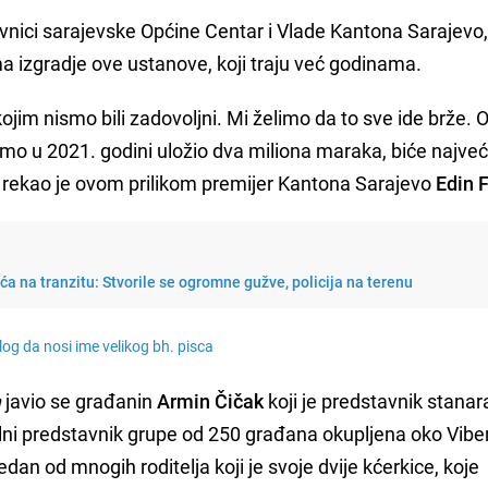
avnici sarajevske Općine Centar i Vlade Kantona Sarajevo, 
a izgradje ove ustanove, koji traju već godinama.
jim nismo bili zadovoljni. Mi želimo da to sve ide brže. 
amo u 2021. godini uložio dva miliona maraka, biće najveć
 rekao je ovom prilikom premijer Kantona Sarajevo
Edin 
a na tranzitu: Stvorile se ogromne gužve, policija na terenu
log da nosi ime velikog bh. pisca
a
javio se građanin
Armin Čičak
koji je predstavnik stanara
alni predstavnik grupe od 250 građana okupljena oko Vibe
dan od mnogih roditelja koji je svoje dvije kćerkice, koje