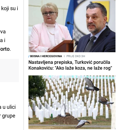
koji su i
Ova
a i
Forto
.
/
BOSNA I HERCEGOVINA
I
PRIJE OKO 3H
Nastavljena prepiska, Turković poručila
Konakoviću: "Ako laže koza, ne laže rog"
 u ulici
r grupe