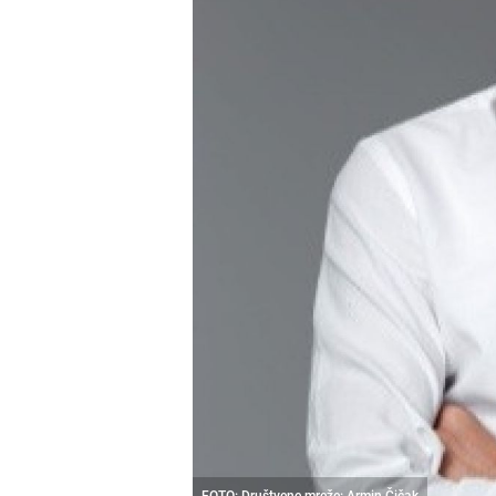
FOTO: Društvene mreže: Armin Čičak