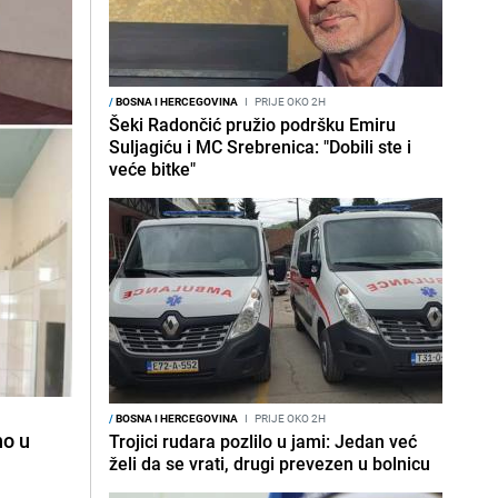
/
BOSNA I HERCEGOVINA
I
PRIJE OKO 2H
Šeki Radončić pružio podršku Emiru
Suljagiću i MC Srebrenica: "Dobili ste i
veće bitke"
/
BOSNA I HERCEGOVINA
I
PRIJE OKO 2H
no u
Trojici rudara pozlilo u jami: Jedan već
želi da se vrati, drugi prevezen u bolnicu