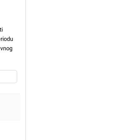
ti
eriodu
avnog