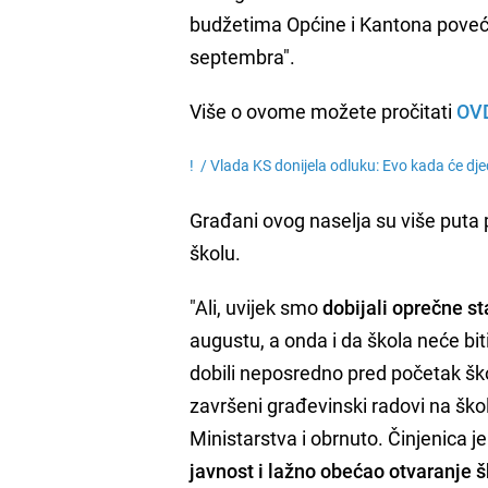
budžetima Općine i Kantona poveća
septembra".
Više o ovome možete pročitati
OV
! /
Vlada KS donijela odluku: Evo kada će djec
Građani ovog naselja su više puta 
školu.
"Ali, uvijek smo
dobijali oprečne s
augustu, a onda i da škola neće bi
dobili neposredno pred početak ško
završeni građevinski radovi na ško
Ministarstva i obrnuto. Činjenica 
javnost i lažno obećao otvaranje 