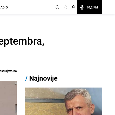
RADIO
90,2 FM
septembra,
osarajevo.ba
/
Najnovije