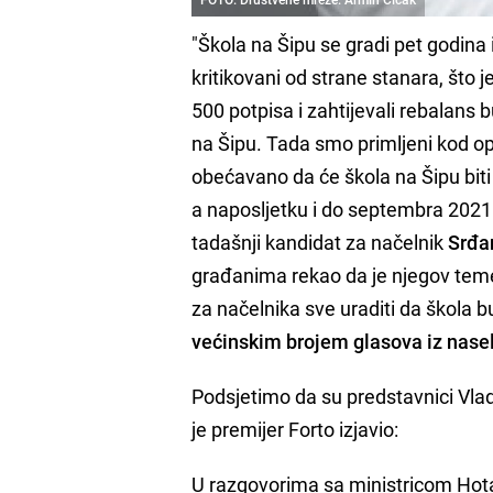
"Škola na Šipu se gradi pet godina i
kritikovani od strane stanara, što j
500 potpisa i zahtijevali rebalans
na Šipu. Tada smo primljeni kod op
obećavano da će škola na Šipu bit
a naposljetku i do septembra 2021.
tadašnji kandidat za načelnik
Srđa
građanima rekao da je njegov temel
za načelnika sve uraditi da škola
većinskim brojem glasova iz nase
Podsjetimo da su predstavnici Vlade
je premijer Forto izjavio:
U razgovorima sa ministricom Hot