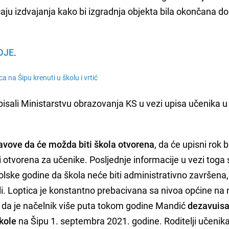
ju izdvajanja kako bi izgradnja objekta bila okončana do
DJE
.
a na Šipu krenuti u školu i vrtić
pisali Ministarstvu obrazovanja KS u vezi upisa učenika u
tavove da će možda biti škola otvorena
, da će upisni rok bi
ti otvorena za učenike. Posljednje informacije u vezi toga
lske godine da škola neće biti administrativno završena, 
li. Loptica je konstantno prebacivana sa nivoa općine na 
je da je načelnik više puta tokom godine Mandić
dezavuis
škole
na Šipu 1. septembra 2021. godine. Roditelji učeni