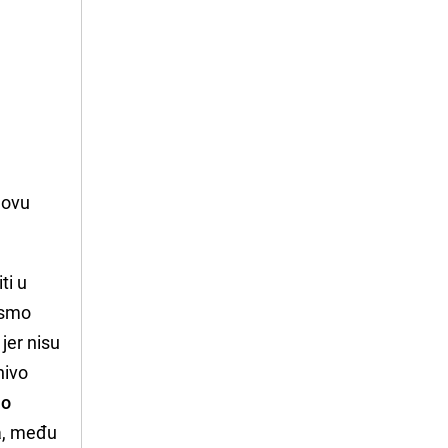
 ovu
ti u
 smo
jer nisu
nivo
ao
ka, među