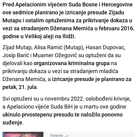
Pred Apelacionim vijećem Suda Bosne i Hercegovine
ove sedmice planirano je izricanje presude Zijadu
Mutapu i ostalim optuženima za prikrivanje dokaza u
vezi sa stradanjem Dženana Memića u februaru 2016.
godine u Velikoj aleji na Ilidži.
Zijad Mutap, Alisa Ramić (Mutap), Hasan Dupovac,
Josip Barić i Muamer Ožegović su optuženi da su
djelovali kao
organizovana kriminalna grupa
na
prikrivanju dokaza u vezi sa stradanjem mladića
Dženana Memića, a
izricanje presude je planirano za
petak, 21. jula
.
Svi optuženi su u novembru 2022. oslobođeni krivnje,
a Apelaciono vijeće Suda BiH je u martu ove godine
ukinulo prvostepenu presudu te naložilo ponovno
suđenje
.
TRENDING