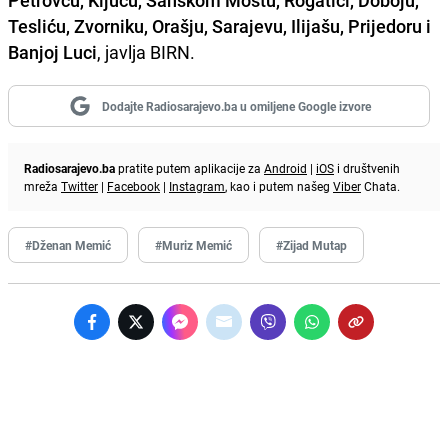
Petrovcu, Ključu, Sanskom Mostu, Rogatici, Doboju,
Tesliću, Zvorniku, Orašju, Sarajevu, Ilijašu, Prijedoru i
Banjoj Luci
, javlja BIRN.
Dodajte Radiosarajevo.ba u omiljene Google izvore
Radiosarajevo.ba
pratite putem aplikacije za
Android
|
iOS
i društvenih
mreža
Twitter
|
Facebook
|
Instagram
, kao i putem našeg
Viber
Chata.
#Dženan Memić
#Muriz Memić
#Zijad Mutap