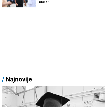
i ubice!'
/
Najnovije