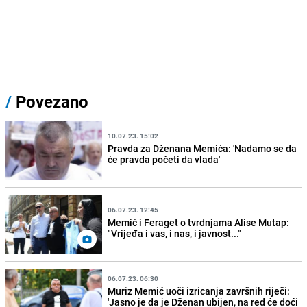
/
Povezano
10.07.23. 15:02
Pravda za Dženana Memića: 'Nadamo se da
će pravda početi da vlada'
06.07.23. 12:45
Memić i Feraget o tvrdnjama Alise Mutap:
"Vrijeđa i vas, i nas, i javnost..."
06.07.23. 06:30
Muriz Memić uoči izricanja završnih riječi:
'Jasno je da je Dženan ubijen, na red će doći