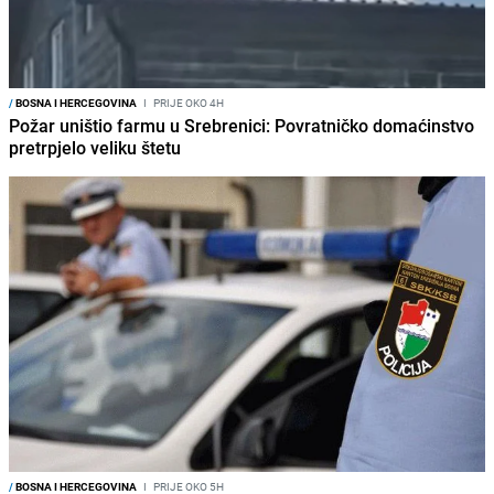
/
BOSNA I HERCEGOVINA
I
PRIJE OKO 4H
Požar uništio farmu u Srebrenici: Povratničko domaćinstvo
pretrpjelo veliku štetu
/
BOSNA I HERCEGOVINA
I
PRIJE OKO 5H