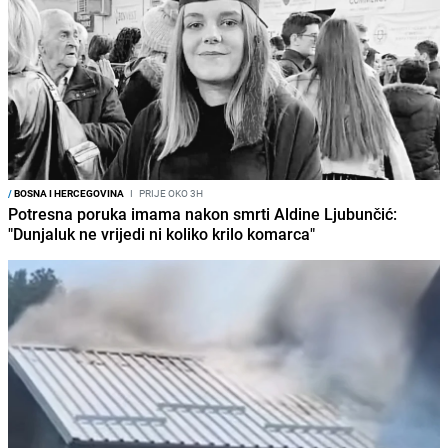
/
BOSNA I HERCEGOVINA
I
PRIJE OKO 3H
Potresna poruka imama nakon smrti Aldine Ljubunčić:
"Dunjaluk ne vrijedi ni koliko krilo komarca"