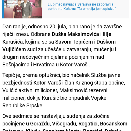
Ljubimac navijača Sarajeva ne zaboravlja
period na Koševu: "Ta emocija je neopisiva"
Dan ranije, odnosno 20. jula, planirano je da završne
riječi iznesu Odbrane
Duška Maksimovića
i
Ilije
Kurušića
, kojima se sa
Savom Tepićem
i
Duškom
Vujičićem
sudi za učešće u zatvaranju, mučenju i
drugim nečovječnim djelima počinjenim nad
Bošnjacima i Hrvatima u Kotor-Varoši.
Tepić je, prema optužnici, bio načelnik Službe javne
bezbjednosti
Kotor-
Varoš i član Kriznog štaba općine,
Vujičić aktivni milicioner, Maksimović rezervni
milicioner, dok je Kurušić bio pripadnik Vojske
Republike Srpske.
Ove sedmice se nastavljaju suđenja za zločine
počinjene
u Goraždu, Višegradu, Rogatici, Bosanskom