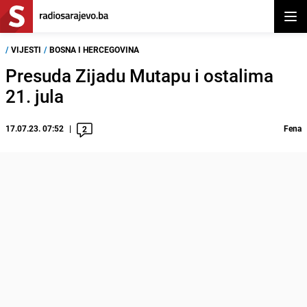
Otvor
/
VIJESTI
/
BOSNA I HERCEGOVINA
Presuda Zijadu Mutapu i ostalima
21. jula
17.07.23. 07:52
Fena
2