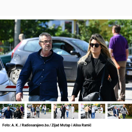
Foto: A. K. / Radiosarajevo.ba / Zijad Mutap i Alisa Ramić