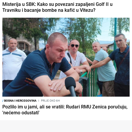
Misterija u SBK: Kako su povezani zapaljeni Golf II u
Travniku i bacanje bombe na kafić u Vitezu?
/
BOSNA I HERCEGOVINA
I
PRIJE OKO 6H
Pozlilo im u jami, ali se vratili: Rudari RMU Zenica poručuju,
'nećemo odustati'