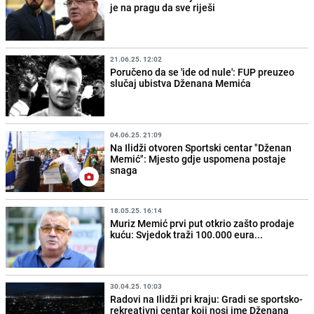
je na pragu da sve riješi
21.06.25. 12:02
Poručeno da se 'ide od nule': FUP preuzeo
slučaj ubistva Dženana Memića
04.06.25. 21:09
Na Ilidži otvoren Sportski centar "Dženan
Memić": Mjesto gdje uspomena postaje
snaga
18.05.25. 16:14
Muriz Memić prvi put otkrio zašto prodaje
kuću: Svjedok traži 100.000 eura...
30.04.25. 10:03
Radovi na Ilidži pri kraju: Gradi se sportsko-
rekreativni centar koji nosi ime Dženana