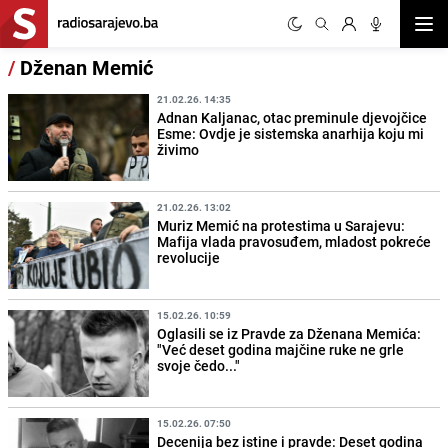
Otvor
/
Dženan Memić
21.02.26. 14:35
Adnan Kaljanac, otac preminule djevojčice
Esme: Ovdje je sistemska anarhija koju mi
živimo
21.02.26. 13:02
Muriz Memić na protestima u Sarajevu:
Mafija vlada pravosuđem, mladost pokreće
revolucije
15.02.26. 10:59
Oglasili se iz Pravde za Dženana Memića:
"Već deset godina majčine ruke ne grle
svoje čedo..."
15.02.26. 07:50
Decenija bez istine i pravde: Deset godina