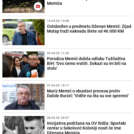
Memića
15.04.25. 14:08
Oslobođen u predmetu Dženan Memić: Zijad
Mutap traži naknadu štete od 46.000 KM
09.04.25. 11:30
Porodica Memić dobila odluku Tužilaštva
BiH: 'Ovo ćemo vratiti. Dokazi su im bili na
stolu'
07.04.25. 19:17
Muriz Memić o obustavi procesa protiv
Dalide Burzić: 'Vidite na šta su sve spremni'
28.02.25. 22:07
Inicijativa podržana na OV Ilidža: Sportski
centar u Sokolović Koloniji nosit će ime
Dženana Memića