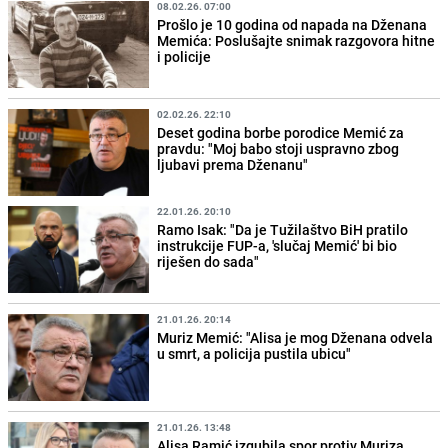
08.02.26. 07:00
Prošlo je 10 godina od napada na Dženana
Memića: Poslušajte snimak razgovora hitne
i policije
02.02.26. 22:10
Deset godina borbe porodice Memić za
pravdu: "Moj babo stoji uspravno zbog
ljubavi prema Dženanu"
22.01.26. 20:10
Ramo Isak: "Da je Tužilaštvo BiH pratilo
instrukcije FUP-a, 'slučaj Memić' bi bio
riješen do sada"
21.01.26. 20:14
Muriz Memić: "Alisa je mog Dženana odvela
u smrt, a policija pustila ubicu"
21.01.26. 13:48
Alisa Ramić izgubila spor protiv Muriza