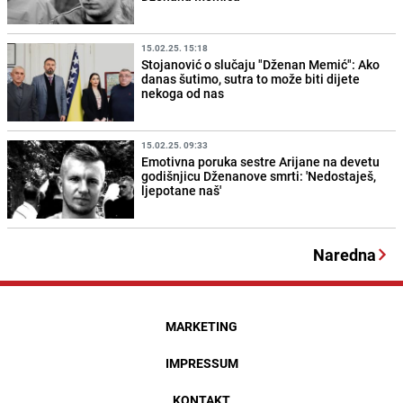
15.02.25. 15:18
Stojanović o slučaju "Dženan Memić": Ako
danas šutimo, sutra to može biti dijete
nekoga od nas
15.02.25. 09:33
Emotivna poruka sestre Arijane na devetu
godišnjicu Dženanove smrti: 'Nedostaješ,
ljepotane naš'
Naredna
MARKETING
IMPRESSUM
KONTAKT