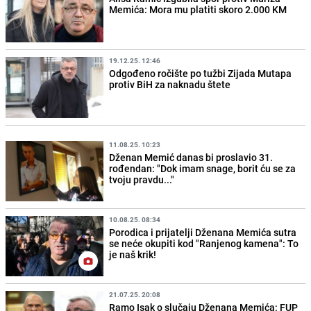
Memića: Mora mu platiti skoro 2.000 KM
19.12.25. 12:46
Odgođeno ročište po tužbi Zijada Mutapa
protiv BiH za naknadu štete
11.08.25. 10:23
Dženan Memić danas bi proslavio 31.
rođendan: "Dok imam snage, borit ću se za
tvoju pravdu..."
10.08.25. 08:34
Porodica i prijatelji Dženana Memića sutra
se neće okupiti kod "Ranjenog kamena": To
je naš krik!
21.07.25. 20:08
Ramo Isak o slučaju Dženana Memića: FUP