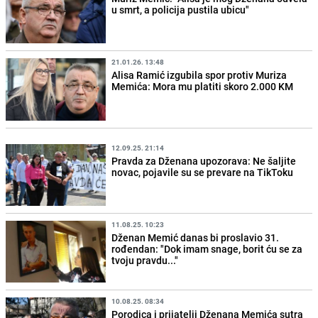
u smrt, a policija pustila ubicu"
21.01.26. 13:48
Alisa Ramić izgubila spor protiv Muriza
Memića: Mora mu platiti skoro 2.000 KM
12.09.25. 21:14
Pravda za Dženana upozorava: Ne šaljite
novac, pojavile su se prevare na TikToku
11.08.25. 10:23
Dženan Memić danas bi proslavio 31.
rođendan: "Dok imam snage, borit ću se za
tvoju pravdu..."
10.08.25. 08:34
Porodica i prijatelji Dženana Memića sutra