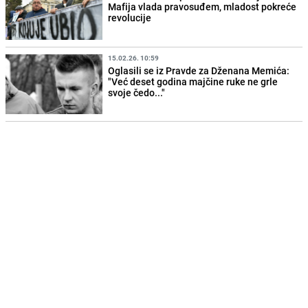
Mafija vlada pravosuđem, mladost pokreće
revolucije
15.02.26. 10:59
Oglasili se iz Pravde za Dženana Memića:
"Već deset godina majčine ruke ne grle
svoje čedo..."