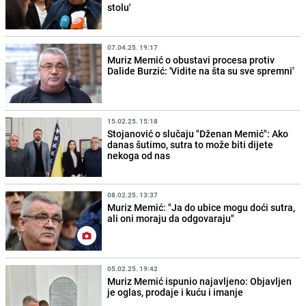
stolu'
07.04.25. 19:17
Muriz Memić o obustavi procesa protiv
Dalide Burzić: 'Vidite na šta su sve spremni'
15.02.25. 15:18
Stojanović o slučaju "Dženan Memić": Ako
danas šutimo, sutra to može biti dijete
nekoga od nas
08.02.25. 13:37
Muriz Memić: "Ja do ubice mogu doći sutra,
ali oni moraju da odgovaraju"
05.02.25. 19:42
Muriz Memić ispunio najavljeno: Objavljen
je oglas, prodaje i kuću i imanje