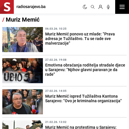
Otvor
/
Muriz Memić
06.03.26. 10:25
Muriz Memić ponovo uz mlade: "Prava
adresa je Tužilaštvo. Tu se rade sve
malverzacije"
27.02.26. 19:08
Emotivna obraćanja roditelja stradale djece
u Sarajevu: "Njihov glavni paravan je da
rade"
27.02.26. 14:05
Muriz Memić ispred Tužilaštva Kantona
Sarajevo: "Ovo je kriminalna organizacija"
21.02.26. 13:02
Muriz Memić na protestima u Sarajevu: