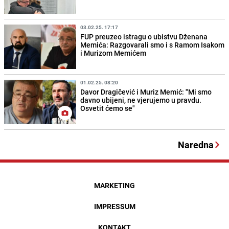
03.02.25. 17:17
FUP preuzeo istragu o ubistvu Dženana
Memića: Razgovarali smo i s Ramom Isakom
i Murizom Memićem
01.02.25. 08:20
Davor Dragičević i Muriz Memić: "Mi smo
davno ubijeni, ne vjerujemo u pravdu.
Osvetit ćemo se"
Naredna
MARKETING
IMPRESSUM
KONTAKT