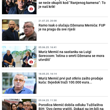
se neće okupiti kod "Ranjenog kamena": To
je naš krik!
21.07.25. 20:08
Ramo Isak o slučaju Dženana Memića: FUP
je na pragu da sve riješi
05.06.25. 16:41
Muriz Memić na sastanku sa Luigi
Soreccom: 'Istina o smrti Dženana se mora
utvrditi'
18.05.25. 16:14
Muriz Memić prvi put otkrio zašto prodaje
kuću: Svjedok traži 100.000 eura...
09.04.25. 11:30
Porodica Memić dobila odluku Tužilaštva
BiH: 'Ovo ćemo vratiti. Dokazi su im bili na