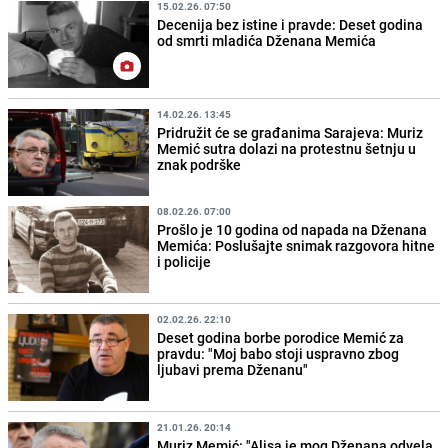
15.02.26. 07:50
Decenija bez istine i pravde: Deset godina
od smrti mladića Dženana Memića
14.02.26. 13:45
Pridružit će se građanima Sarajeva: Muriz
Memić sutra dolazi na protestnu šetnju u
znak podrške
08.02.26. 07:00
Prošlo je 10 godina od napada na Dženana
Memića: Poslušajte snimak razgovora hitne
i policije
02.02.26. 22:10
Deset godina borbe porodice Memić za
pravdu: "Moj babo stoji uspravno zbog
ljubavi prema Dženanu"
21.01.26. 20:14
Muriz Memić: "Alisa je mog Dženana odvela