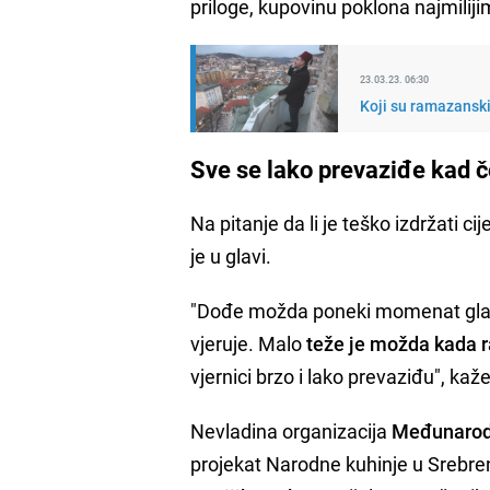
priloge, kupovinu poklona najmilijim 
23.03.23. 06:30
Koji su ramazanski 
Sve se lako prevaziđe kad č
Na pitanje da li je teško izdržati cij
je u glavi.
"Dođe možda poneki momenat gladi il
vjeruje. Malo
teže je možda kada r
vjernici brzo i lako prevaziđu", kaže
Nevladina organizacija
Međunarod
projekat Narodne kuhinje u Srebren