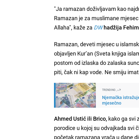
"Ja ramazan doživljavam kao najdra
Ramazan je za muslimane mjesec u k
Allaha", kaže za
DW
hadžija Fehim
Ramazan, deveti mjesec u islams
objavljen Kur’an (Sveta knjiga isla
postom od izlaska do zalaska sunca. 
piti, čak ni kap vode. Ne smiju ima
TRENDING
Njemačka istražuje
mjesečno
Ahmed Ustić ili Brico,
kako ga svi 
porodice u kojoj su odvajkada svi čl
početak ramazana vraća u dane dje