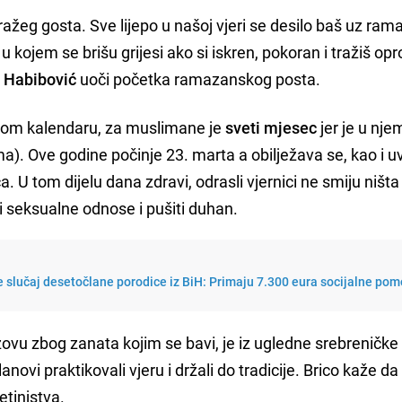
žeg gosta. Sve lijepo u našoj vjeri se desilo baš uz ram
ojem se brišu grijesi ako si iskren, pokoran i tražiš opr
 Habibović
uoči početka ramazanskog posta.
kom kalendaru, za muslimane je
sveti mjesec
jer je u nje
ma). Ove godine počinje 23. marta a obilježava se, kao i uv
U tom dijelu dana zdravi, odrasli vjernici ne smiju ništa j
ti seksualne odnose i pušiti duhan.
 slučaj desetočlane porodice iz BiH: Primaju 7.300 eura socijalne pom
zovu zbog zanata kojim se bavi, je iz ugledne srebreničke
anovi praktikovali vjeru i držali do tradicije. Brico kaže da
tinjstva.