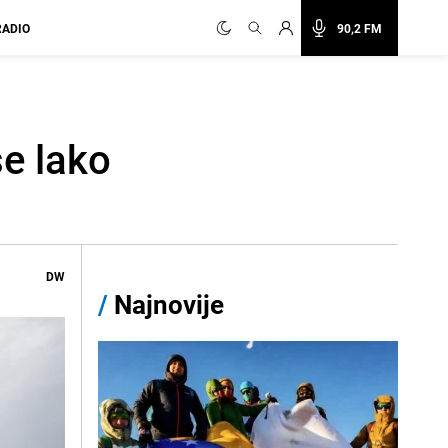
RADIO
90,2 FM
se lako
DW
/
Najnovije