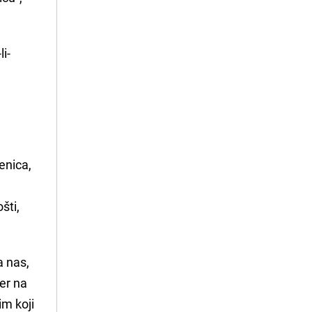
i-
,
enica,
šti,
a nas,
jer na
im koji