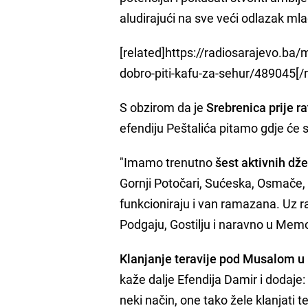
aludirajući na sve veći odlazak ml
[related]https://radiosarajevo.ba/
dobro-piti-kafu-za-sehur/489045[/
S obzirom da je
Srebrenica prije r
efendiju Peštalića pitamo gdje će 
"Imamo trenutno
šest aktivnih dž
Gornji Potočari, Sućeska, Osmače, 
funkcioniraju i van ramazana. Uz r
Podgaju, Gostilju i naravno u Memo
Klanjanje teravije pod Musalom u
kaže dalje Efendija Damir i dodaje: 
neki način, one tako žele klanjati 