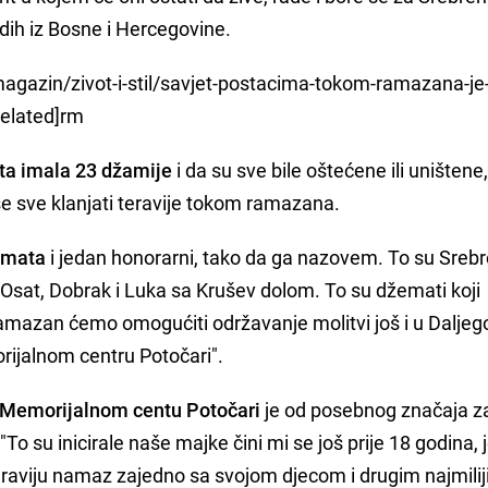
adih iz Bosne i Hercegovine.
magazin/zivot-i-stil/savjet-postacima-tokom-ramazana-je-l
related]rm
ata imala 23 džamije
i da su sve bile oštećene ili uništene
se sve klanjati teravije tokom ramazana.
emata
i jedan honorarni, tako da ga nazovem. To su Srebr
Osat, Dobrak i Luka sa Krušev dolom. To su džemati koji
amazan ćemo omogućiti održavanje molitvi još i u Daljego
rijalnom centru Potočari".
 Memorijalnom centu Potočari
je od posebnog značaja z
"To su inicirale naše majke čini mi se još prije 18 godina, 
teraviju namaz zajedno sa svojom djecom i drugim najmilij