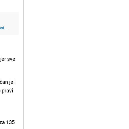
st...
 jer sve
čan je i
o pravi
za 135