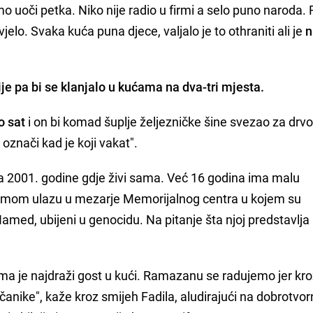
o uoči petka. Niko nije radio u firmi a selo puno naroda. 
jelo. Svaka kuća puna djece, valjalo je to othraniti ali je
n
ije pa bi se klanjalo u kućama na dva-tri mjesta.
o sat
i on bi komad šuplje željezničke šine svezao za drvo
označi kad je koji vakat".
la 2001. godine gdje živi sama. Već 16 godina ima malu
 samom ulazu u mezarje Memorijalnog centra u kojem su
Hamed, ubijeni u genocidu. Na pitanje šta njoj predstavlja
 je najdraži gost u kući. Ramazanu se radujemo jer kro
ovčanike", kaže kroz smijeh Fadila, aludirajući na dobrotvo