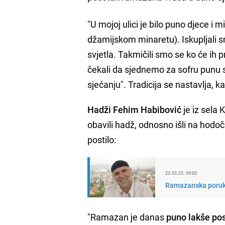
"U mojoj ulici je bilo puno djece i 
džamijskom minaretu). Iskupljali s
svjetla. Takmičili smo se ko će ih p
čekali da sjednemo za sofru punu s
sjećanju". Tradicija se nastavlja, k
Hadži Fehim Habibović
je iz sela 
obavili hadž, odnosno išli na hod
postilo:
23.03.23. 09:00
Ramazanska poruka
"Ramazan je danas
puno lakše post