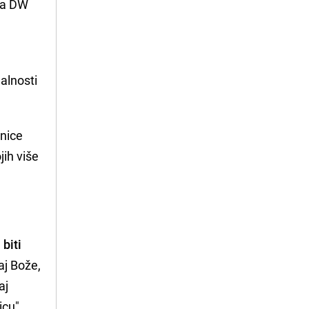
 za DW
nalnosti
dnice
jih više
 biti
aj Bože,
aj
icu",