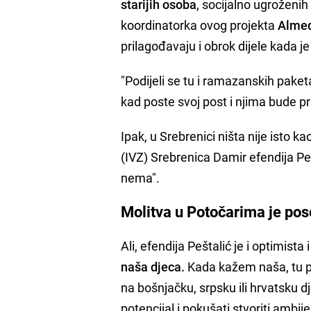
starijih osoba
, socijalno ugroženih
koordinatorka ovog projekta
Almed
prilagođavaju i obrok dijele kada je 
"Podijeli se tu i ramazanskih paket
kad poste svoj post i njima bude p
Ipak, u Srebrenici ništa nije isto 
(IVZ) Srebrenica Damir efendija Pešt
nema".
Molitva u Potočarima je po
Ali, efendija Peštalić je i optimista
naša djeca.
Kada kažem naša, tu po
na bošnjačku, srpsku ili hrvatsku 
potencijal i pokušati stvoriti ambij