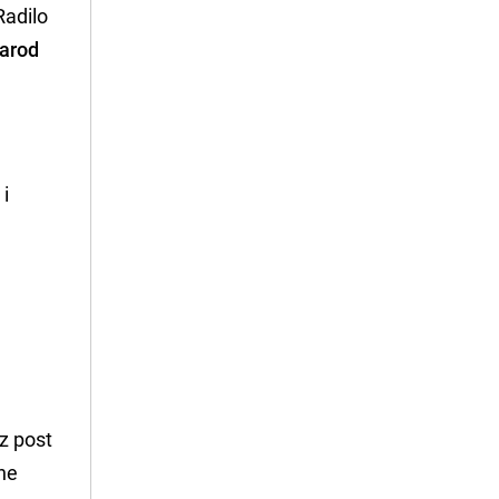
Radilo
arod
 i
z post
rne