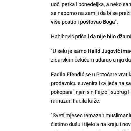
uoči petka i ponedeljka, a neko sam
se naporno na zemlji da bi se preživ
više postio i poštovao Boga
".
Habibović priča i da
nije bilo džam
"U selu je samo
Halid Jugović ima
zidarskim čekićem udarao u nju da 
Fadila Efendić
se u Potočare vrati
prodavnicu suvenira i cvijeća na
pokopani i njen sin Fejzo i suprug 
ramazan Fadila kaže:
"Sveti mjesec ramazan muslimanima
čistimo dušu i tijelo a na kraju i n