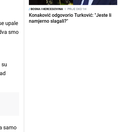
/
BOSNA I HERCEGOVINA
I
PRIJE OKO 1H
Konaković odgovorio Turković: "Jeste li
namjerno slagali?"
se upale
Jedva smo
a su
kad
la samo