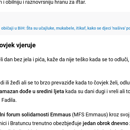
i obilniju i raznovrsniju hranu za iftar.
običaji u BiH: Šta su učajluke, mukabele, itikaf, kako se djeci 'našiva' po
ovjek vjeruje
eli dan bez jela i pića, kaže da nije teško kada se to odluči,
i žeđi ali se to brzo prevaziđe kada to čovjek želi, odlu
amazan dođe u sredini ljeta
kada su dani dugi i vreli ali t
 Fadila.
ni forum solidarnosti Emmaus
(MFS Emmaus) kroz svoj
ici i Bratuncu trenutno obezbjeđuje
jedan obrok dnevno 