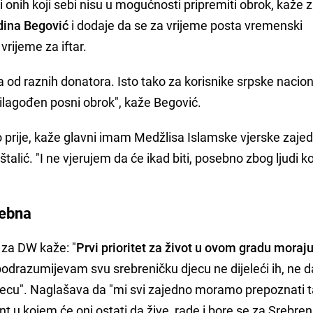
 i onih koji sebi nisu u mogućnosti pripremiti obrok, kaže
ina Begović
i dodaje da se za vrijeme posta vremenski
vrijeme za iftar.
a od raznih donatora. Isto tako za korisnike srpske nacio
rilagođen posni obrok", kaže Begović.
kao prije, kaže glavni imam Medžlisa Islamske vjerske zaje
alić. "I ne vjerujem da će ikad biti, posebno zbog ljudi ko
sebna
 i za DW kaže: "
Prvi prioritet za život u ovom gradu moraju
drazumijevam svu srebreničku djecu ne dijeleći ih, ne d
djecu". Naglašava da "mi svi zajedno moramo prepoznati t
ent u kojem će oni ostati da žive, rade i bore se za Srebren