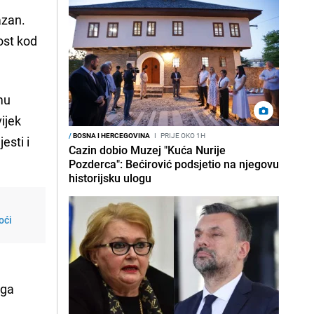
azan.
ost kod
mu
ijek
/
BOSNA I HERCEGOVINA
I
PRIJE OKO 1H
esti i
Cazin dobio Muzej "Kuća Nurije
Pozderca": Bećirović podsjetio na njegovu
historijsku ulogu
oći
 ga