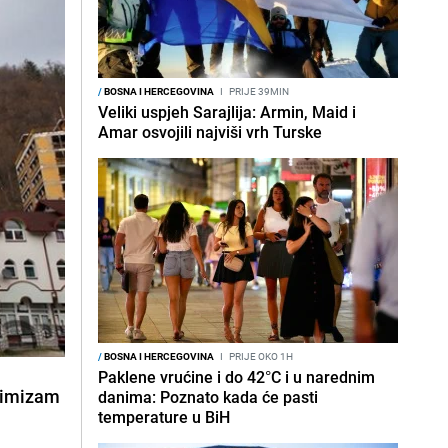
/
BOSNA I HERCEGOVINA
I
PRIJE 39MIN
Veliki uspjeh Sarajlija: Armin, Maid i
Amar osvojili najviši vrh Turske
/
BOSNA I HERCEGOVINA
I
PRIJE OKO 1H
Paklene vrućine i do 42°C i u narednim
ptimizam
danima: Poznato kada će pasti
temperature u BiH