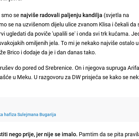
mi smo se
najviše radovali paljenju kandilja
(svjetla na
mo se na uzvišenom dijelu ulice zvanom Klisa i čekali da 
rvi ugledati da poviče 'upalili se' i onda svi trk kućama. 
vakojakih omiljenih jela. To mi je nekako najviše ostalo u
aže Brico i dodaje da je i dan danas tako.
Krušev do pored od Srebrenice. On i njegova supruga Arif
očašće u Meku. U razgovoru za DW prisjeća se kako se ne
 hafiza Sulejmana Bugarija
iti nego prije, jer nije se imalo.
Pamtim da se pita pravi