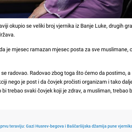
aviji okupio se veliki broj vjernika iz Banje Luke, drugih g
država.
je da je mjesec ramazan mjesec posta za sve muslimane, 
se radovao. Radovao zbog toga što ćemo da postimo, a 
ji nego je post i da čovjek pročisti organizam i tako dalje
o bi trebao svaki čovjek koji je zdrav, a musliman, trebao b
 prvu teraviju: Gazi Husrev-begova i Baščaršijska džamija pune vjernik