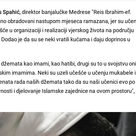
 Spahić,
direktor banjalučke Medrese "Reis Ibrahim-ef.
sebno obradovani nastupom mjeseca ramazana, jer su učeni
e u organizaciji i realizaciji vjerskog života na području
. Dodao je da su se neki vratili kućama i daju doprinos u
džemata kao imami, kao hatibi, drugi su to u svojstvu oni
kim imamima. Neki su uzeli učešće u učenju mukabele i
menata rada naših džemata tako da su naši učenici evo po 
tivnosti i djelovanje Islamske zajednice na ovom prostoru",