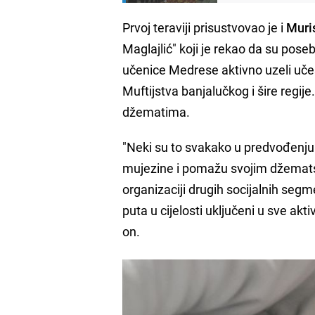
Prvoj teraviji prisustvovao je i
Muris
Maglajlić" koji je rekao da su po
učenice Medrese aktivno uzeli učešć
Muftijstva banjalučkog i šire regije
džematima.
"Neki su to svakako u predvođenju 
mujezine i pomažu svojim džemats
organizaciji drugih socijalnih seg
puta u cijelosti uključeni u sve ak
on.