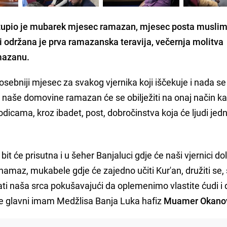
upio je mubarek mjesec ramazan, mjesec posta muslim
i održana je prva ramazanska teravija, večernja molitva
mazanu.
osebniji mjesec za svakog vjernika koji iščekuje i nada se
a naše domovine ramazan će se obilježiti na onaj način ka
icama, kroz ibadet, post, dobročinstva koja će ljudi jedn
it će prisutna i u šeher Banjaluci gdje će naši vjernici d
namaz, mukabele gdje će zajedno učiti Kur'an, družiti se,
ti naša srca pokušavajući da oplemenimo vlastite ćudi i 
e glavni imam Medžlisa Banja Luka hafiz
Muamer Okanov