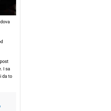
radova
od
post
. I sa
i da to
a