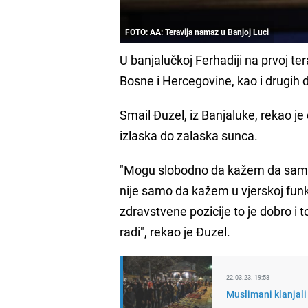
FOTO: AA: Teravija namaz u Banjoj Luci
U banjalučkoj Ferhadiji na prvoj ter
Bosne i Hercegovine, kao i drugih 
Smail Đuzel, iz Banjaluke, rekao 
izlaska do zalaska sunca.
"Mogu slobodno da kažem da sam 
nije samo da kažem u vjerskoj funkci
zdravstvene pozicije to je dobro i t
radi", rekao je Đuzel.
22.03.23. 19:58
Muslimani klanjali