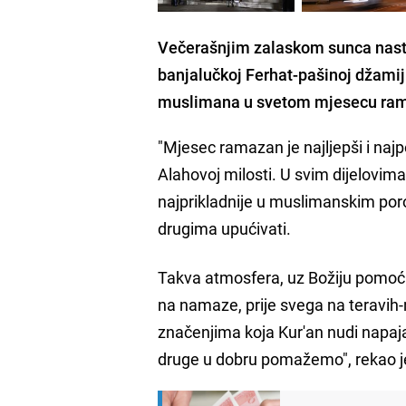
Večerašnjim zalaskom sunca nast
banjalučkoj Ferhat-pašinoj džamij
muslimana u svetom mjesecu ra
"Mjesec ramazan je najljepši i najp
Alahovoj milosti. U svim dijelovim
najprikladnije u muslimanskim porod
drugima upućivati.
Takva atmosfera, uz Božiju pomoć b
na namaze, prije svega na teravih-
značenjima koja Kur'an nudi napaja
druge u dobru pomažemo", rekao j