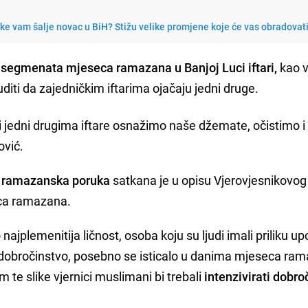
e vam šalje novac u BiH? Stižu velike promjene koje će vas obradovat
 segmenata mjeseca ramazana u Banjoj Luci iftari,
kao 
uditi da zajedničkim iftarima ojačaju jedni druge.
ći jedni drugima iftare osnažimo naše džemate, očistimo i
ović.
a
ramazanska poruka
satkana je u opisu Vjerovjesnikovog 
ca ramazana.
 najplemenitija ličnost, osoba koju su ljudi imali priliku up
dobročinstvo, posebno se isticalo u danima mjeseca ram
 te slike vjernici muslimani bi trebali
intenzivirati dobro