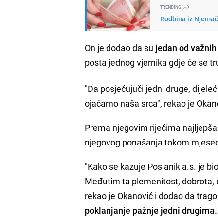
TRENDING
Rodbina iz Njemačk
On je dodao da su
jedan od važnih
posta jednog vjernika gdje će se tr
"Da posjećujuči jedni druge, dijele
ojačamo naša srca", rekao je Okan
Prema njegovim riječima najljepš
njegovog ponašanja tokom mjese
"Kako se kazuje Poslanik a.s. je bio
Međutim ta plemenitost, dobrota, 
rekao je Okanović i dodao da tragom
poklanjanje pažnje jedni drugima.