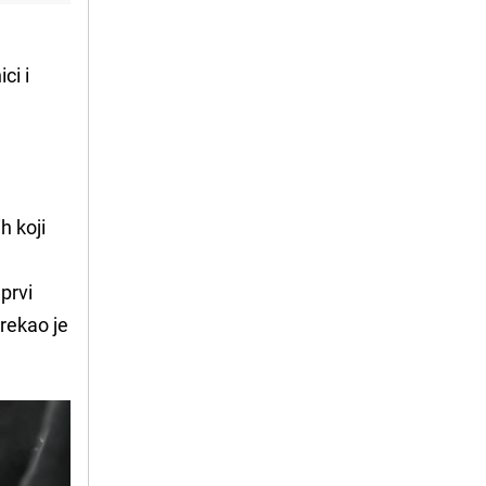
ci i
h koji
prvi
 rekao je