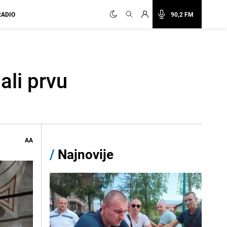
RADIO
90,2 FM
ali prvu
AA
/
Najnovije