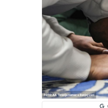
FOTO: AA: Teravija namaz u Banjoj Luci