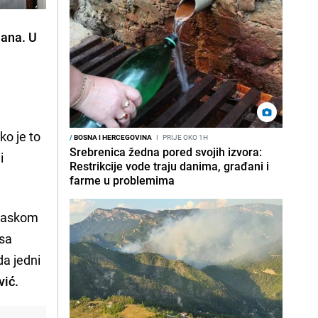
ana. U
ko je to
/
BOSNA I HERCEGOVINA
I
PRIJE OKO 1H
Srebrenica žedna pored svojih izvora:
i
Restrikcije vode traju danima, građani i
farme u problemima
olaskom
 sa
da jedni
ić.