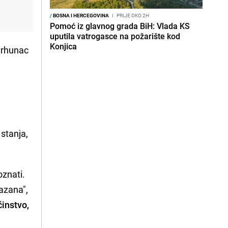
/
BOSNA I HERCEGOVINA
I
PRIJE OKO 2H
i
Pomoć iz glavnog grada BiH: Vlada KS
uputila vatrogasce na požarište kod
Konjica
vrhunac
stanja,
oznati.
azana",
činstvo,