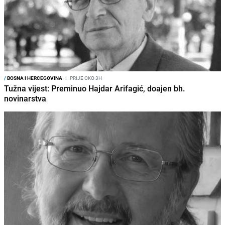
/
BOSNA I HERCEGOVINA
I
PRIJE OKO 3H
Tužna vijest: Preminuo Hajdar Arifagić, doajen bh.
novinarstva