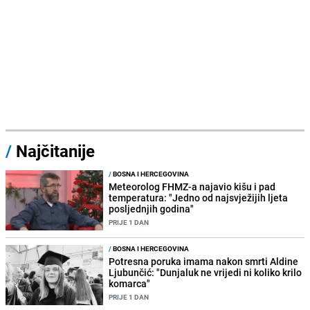
/
Najčitanije
/
BOSNA I HERCEGOVINA
Meteorolog FHMZ-a najavio kišu i pad
temperatura: "Jedno od najsvježijih ljeta
posljednjih godina"
PRIJE 1 DAN
/
BOSNA I HERCEGOVINA
Potresna poruka imama nakon smrti Aldine
Ljubunčić: "Dunjaluk ne vrijedi ni koliko krilo
komarca"
PRIJE 1 DAN