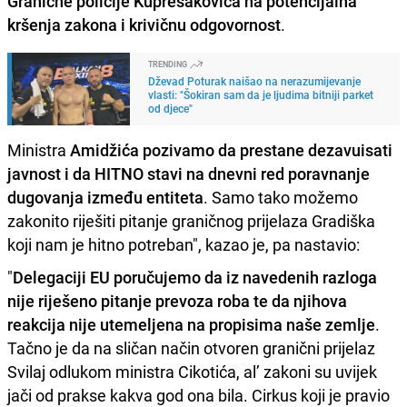
Granične policije Kuprešakovića na potencijalna
kršenja zakona i krivičnu odgovornost
.
TRENDING
Dževad Poturak naišao na nerazumijevanje
vlasti: "Šokiran sam da je ljudima bitniji parket
od djece"
Ministra
Amidžića pozivamo da prestane dezavuisati
javnost i da HITNO stavi na dnevni red poravnanje
dugovanja između entiteta
. Samo tako možemo
zakonito riješiti pitanje graničnog prijelaza Gradiška
koji nam je hitno potreban", kazao je, pa nastavio:
"
Delegaciji EU poručujemo da iz navedenih razloga
nije riješeno pitanje prevoza roba te da njihova
reakcija nije utemeljena na propisima naše zemlje
.
Tačno je da na sličan način otvoren granični prijelaz
Svilaj odlukom ministra Cikotića, al’ zakoni su uvijek
jači od prakse kakva god ona bila. Cirkus koji je pravio