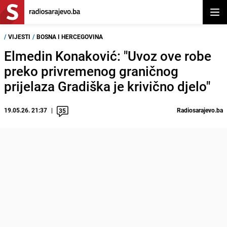
Otvor
/
VIJESTI
/
BOSNA I HERCEGOVINA
Elmedin Konaković: "Uvoz ove robe
preko privremenog graničnog
prijelaza Gradiška je krivično djelo"
19.05.26. 21:37
Radiosarajevo.ba
35