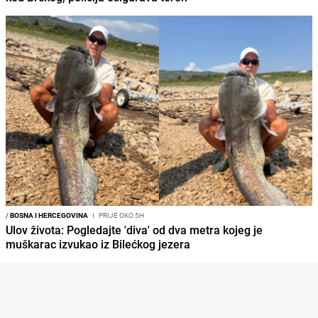
/
BOSNA I HERCEGOVINA
I
PRIJE OKO 5H
Ulov života: Pogledajte 'diva' od dva metra kojeg je
muškarac izvukao iz Bilećkog jezera