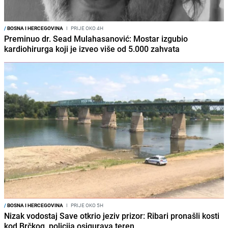
/
BOSNA I HERCEGOVINA
I
PRIJE OKO 4H
Preminuo dr. Sead Mulahasanović: Mostar izgubio
kardiohirurga koji je izveo više od 5.000 zahvata
/
BOSNA I HERCEGOVINA
I
PRIJE OKO 5H
Nizak vodostaj Save otkrio jeziv prizor: Ribari pronašli kosti
kod Brčkog, policija osigurava teren