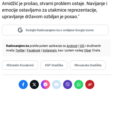
Amidžić je prošao, stvarni problem ostaje. Navijanje i
emocije ostavljamo za utakmice reprezentacije,
upravljanje državom ozbiljan je posao."
Dodajte Radiosarajevo.ba u omiljene Google izvore
Radiosarajevo.ba
pratite putem aplikacije za
Android
|
iOS
i društvenih
mreža
Twitter
|
Facebook
|
Instagram
, kao i putem našeg
Viber
Chata.
#Elmedin Konaković
#GP Gradiška
#Bosanska Gradiška