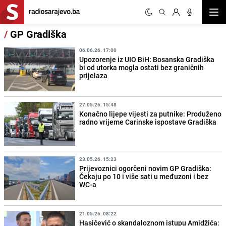
Otvor
/
GP Gradiška
06.06.26. 17:00
Upozorenje iz UIO BiH: Bosanska Gradiška
bi od utorka mogla ostati bez graničnih
prijelaza
27.05.26. 15:48
Konačno lijepe vijesti za putnike: Produženo
radno vrijeme Carinske ispostave Gradiška
23.05.26. 15:23
Prijevoznici ogorčeni novim GP Gradiška:
Čekaju po 10 i više sati u međuzoni i bez
WC-a
21.05.26. 08:22
Hasičević o skandaloznom istupu Amidžića: