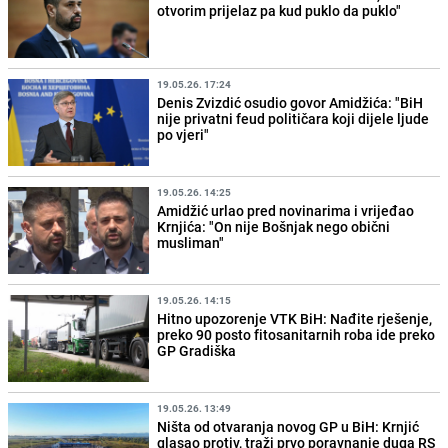
otvorim prijelaz pa kud puklo da puklo"
19.05.26. 17:24
Denis Zvizdić osudio govor Amidžića: "BiH
nije privatni feud političara koji dijele ljude
po vjeri"
19.05.26. 14:25
Amidžić urlao pred novinarima i vrijeđao
Krnjića: "On nije Bošnjak nego obični
musliman"
19.05.26. 14:15
Hitno upozorenje VTK BiH: Nađite rješenje,
preko 90 posto fitosanitarnih roba ide preko
GP Gradiška
19.05.26. 13:49
Ništa od otvaranja novog GP u BiH: Krnjić
glasao protiv, traži prvo poravnanje duga RS