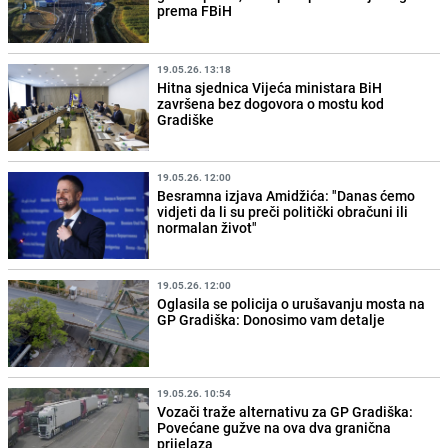
prema FBiH
19.05.26. 13:18
Hitna sjednica Vijeća ministara BiH
završena bez dogovora o mostu kod
Gradiške
19.05.26. 12:00
Besramna izjava Amidžića: "Danas ćemo
vidjeti da li su preči politički obračuni ili
normalan život"
19.05.26. 12:00
Oglasila se policija o urušavanju mosta na
GP Gradiška: Donosimo vam detalje
19.05.26. 10:54
Vozači traže alternativu za GP Gradiška:
Povećane gužve na ova dva granična
prijelaza