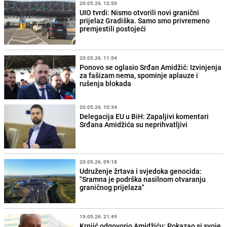
20.05.26. 12:50
UIO tvrdi: Nismo otvorili novi granični
prijelaz Gradiška. Samo smo privremeno
premjestili postojeći
20.05.26. 11:54
Ponovo se oglasio Srđan Amidžić: Izvinjenja
za fašizam nema, spominje aplauze i
rušenja blokada
20.05.26. 10:34
Delegacija EU u BiH: Zapaljivi komentari
Srđana Amidžića su neprihvatljivi
20.05.26. 09:18
Udruženje žrtava i svjedoka genocida:
"Sramna je podrška nasilnom otvaranju
graničnog prijelaza"
19.05.26. 21:49
Krnjić odgovorio Amidžiću: Pokazao si svoje