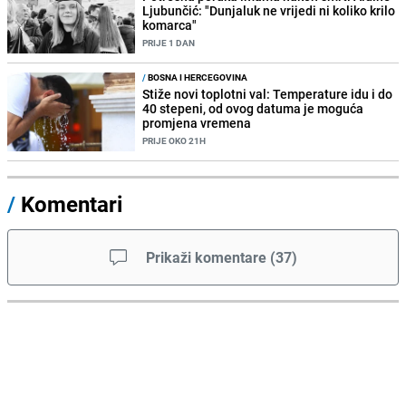
Ljubunčić: "Dunjaluk ne vrijedi ni koliko krilo
komarca"
PRIJE 1 DAN
/
BOSNA I HERCEGOVINA
Stiže novi toplotni val: Temperature idu i do
40 stepeni, od ovog datuma je moguća
promjena vremena
PRIJE OKO 21H
/
Komentari
Prikaži komentare
(
37
)