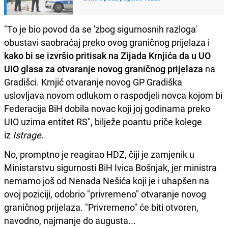
"To je bio povod da se 'zbog sigurnosnih razloga'
obustavi saobraćaj preko ovog graničnog prijelaza i
kako bi se izvršio pritisak na Zijada Krnjića da u UO
UIO glasa za otvaranje novog graničnog prijelaza
na
Gradišci. Krnjić otvaranje novog GP Gradiška
uslovljava novom odlukom o raspodjeli novca kojom bi
Federacija BiH dobila novac koji joj godinama preko
UIO uzima entitet RS", bilježe poantu priče kolege
iz
Istrage
.
No, promptno je reagirao HDZ, čiji je zamjenik u
Ministarstvu sigurnosti BiH Ivica Bošnjak, jer ministra
nemamo još od Nenada Nešića koji je i uhapšen na
ovoj poziciji, odobrio "privremeno" otvaranje novog
graničnog prijelaza. "Privremeno" će biti otvoren,
navodno, najmanje do augusta...