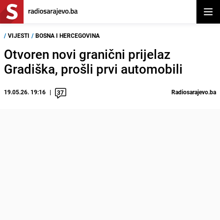
Otvor
/
VIJESTI
/
BOSNA I HERCEGOVINA
Otvoren novi granični prijelaz
Gradiška, prošli prvi automobili
19.05.26. 19:16
Radiosarajevo.ba
37