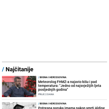
/
Najčitanije
/
BOSNA I HERCEGOVINA
Meteorolog FHMZ-a najavio kišu i pad
temperatura: "Jedno od najsvježijih ljeta
posljednjih godina"
PRIJE 2 DANA
/
BOSNA I HERCEGOVINA
Potresna poruka imama nakon smrti Aldine