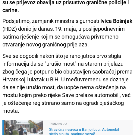
su se prijevoz obavlja uz prisustvo granične policije i
carine.
Podsjetimo, zamjenik ministra sigurnosti
Ivica Bošnjak
(HDZ) donio je danas, 19. maja, u poslijepodnevnim
satima rješenje kojim se omogućava privremeno
otvaranje novog graničnog prijelaza.
Sve se dogodili nakon što je rano jutros prvo stigla
informacija da se "urušio most" na starom prijelazu
zbog čega je potpuno bio obustavljen saobraćaj prema
Hrvatskoj i ulazak u BiH. U međuvremenu se doznaje
da se nije urušio most, da uopće nema oštećenja na
mostu kojim preko rijeke Save prelaze automobili, već
je oštećenje registrirano samo na ogradi pješačkog
mosta.
TRENDING
Stravična nesreća u Banjoj Luci: Automobil
sletio s puta, poginuo vozač