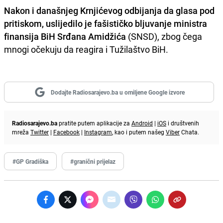
Nakon i današnjeg Krnjićevog odbijanja da glasa pod
pritiskom, uslijedilo je fašističko bljuvanje ministra
finansija BiH Srđana Amidžića
(SNSD), zbog čega
mnogi očekuju da reagira i Tužilaštvo BiH.
Dodajte Radiosarajevo.ba u omiljene Google izvore
Radiosarajevo.ba
pratite putem aplikacije za
Android
|
iOS
i društvenih
mreža
Twitter
|
Facebook
|
Instagram
, kao i putem našeg
Viber
Chata.
#GP Gradiška
#granični prijelaz