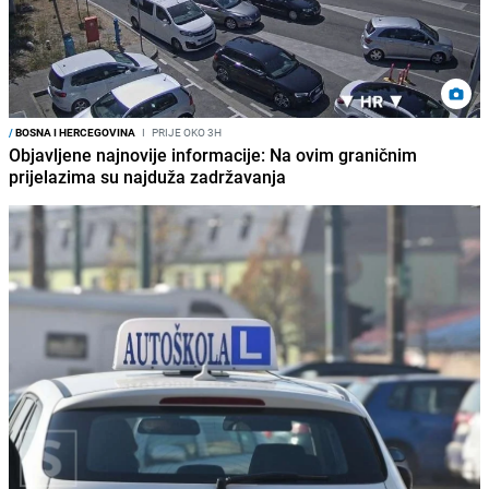
/
BOSNA I HERCEGOVINA
I
PRIJE OKO 3H
Objavljene najnovije informacije: Na ovim graničnim
prijelazima su najduža zadržavanja