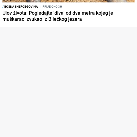
/
BOSNA I HERCEGOVINA
I
PRIJE OKO 3H
Ulov života: Pogledajte 'diva' od dva metra kojeg je
muškarac izvukao iz Bilećkog jezera