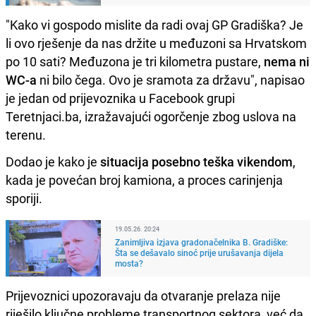
"Kako vi gospodo mislite da radi ovaj GP Gradiška? Je
li ovo rješenje da nas držite u međuzoni sa Hrvatskom
po 10 sati? Međuzona je tri kilometra pustare,
nema ni
WC-a
ni bilo čega. Ovo je sramota za državu", napisao
je jedan od prijevoznika u Facebook grupi
Teretnjaci.ba, izražavajući ogorčenje zbog uslova na
terenu.
Dodao je kako je
situacija posebno teška vikendom
,
kada je povećan broj kamiona, a proces carinjenja
sporiji.
19.05.26. 20:24
Zanimljiva izjava gradonačelnika B. Gradiške:
Šta se dešavalo sinoć prije urušavanja dijela
mosta?
Prijevoznici upozoravaju da otvaranje prelaza nije
riješilo ključne probleme transportnog sektora, već da