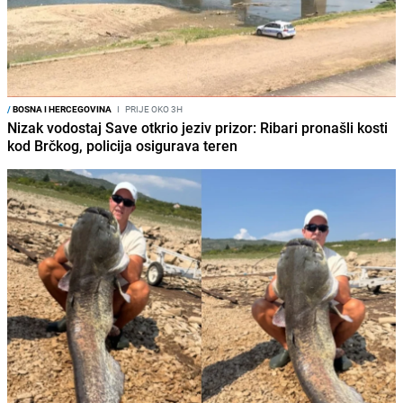
/
BOSNA I HERCEGOVINA
I
PRIJE OKO 3H
Nizak vodostaj Save otkrio jeziv prizor: Ribari pronašli kosti
kod Brčkog, policija osigurava teren