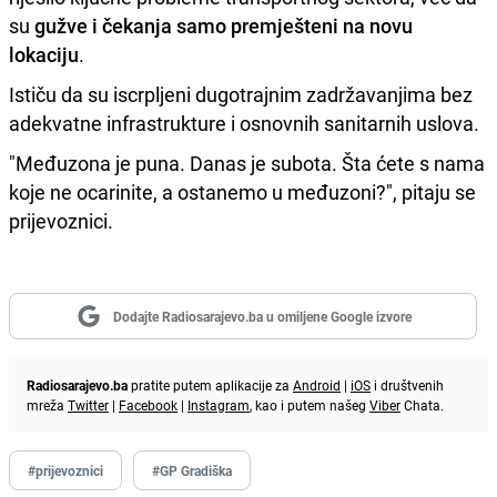
su
gužve i čekanja samo premješteni na novu
lokaciju
.
Ističu da su iscrpljeni dugotrajnim zadržavanjima bez
adekvatne infrastrukture i osnovnih sanitarnih uslova.
"Međuzona je puna. Danas je subota. Šta ćete s nama
koje ne ocarinite, a ostanemo u međuzoni?", pitaju se
prijevoznici.
Dodajte Radiosarajevo.ba u omiljene Google izvore
Radiosarajevo.ba
pratite putem aplikacije za
Android
|
iOS
i društvenih
mreža
Twitter
|
Facebook
|
Instagram
, kao i putem našeg
Viber
Chata.
#prijevoznici
#GP Gradiška