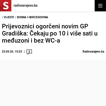
Otvor
/
VIJESTI
/
BOSNA I HERCEGOVINA
Prijevoznici ogorčeni novim GP
Gradiška: Čekaju po 10 i više sati u
međuzoni i bez WC-a
23.05.26. 15:23
Radiosarajevo.ba
3