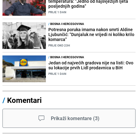
temperatura: "Jedno od najsvježijih ljeta
posljednjih godina"
PRIJE 1 DAN
/
BOSNA I HERCEGOVINA
Potresna poruka imama nakon smrti Aldine
Ljubunčić: "Dunjaluk ne vrijedi ni koliko krilo
komarca"
PRIJE OKO 23H
/
BOSNA I HERCEGOVINA
Jedan od najvećih gradova nije na listi: Ovo
su lokacije prvih Lidl prodavnica u BiH
PRIJE 1 DAN
/
Komentari
Prikaži komentare
(
3
)