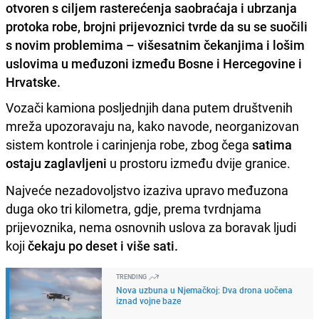
otvoren s ciljem rasterećenja saobraćaja i ubrzanja
protoka robe, brojni prijevoznici tvrde da su se suočili
s novim problemima – višesatnim čekanjima i lošim
uslovima u međuzoni između Bosne i Hercegovine i
Hrvatske.
Vozači kamiona posljednjih dana putem društvenih
mreža upozoravaju na, kako navode, neorganizovan
sistem kontrole i carinjenja robe, zbog čega
satima
ostaju zaglavljeni
u prostoru između dvije granice.
Najveće nezadovoljstvo izaziva upravo međuzona
duga oko tri kilometra, gdje, prema tvrdnjama
prijevoznika, nema osnovnih uslova za boravak ljudi
koji
čekaju po deset i više sati.
TRENDING
Nova uzbuna u Njemačkoj: Dva drona uočena
iznad vojne baze