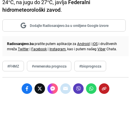
24°C, na jugu do 27°C, javlja
Federalni
hidrometeorološki zavod
.
Dodajte Radiosarajevo.ba u omiljene Google izvore
Radiosarajevo.ba
pratite putem aplikacije za
Android
|
iOS
i društvenih
mreža
Twitter
|
Facebook
|
Instagram
, kao i putem našeg
Viber
Chata.
#FHMZ
#vremenska prognoza
#bioprognoza