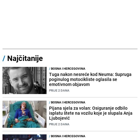
/
Najčitanije
/
BOSNA I HERCEGOVINA
Tuga nakon nesreće kod Neuma: Supruga
poginulog motocikliste oglasila se
emotivnom objavom
PRIJE 2 DANA
/
BOSNA I HERCEGOVINA
Pijana sjela za volan: Osiguranje odbilo
isplatu štete na vozilu koje je slupala Anja
Ljubojević
PRIJE 2 DANA
/
BOSNA I HERCEGOVINA