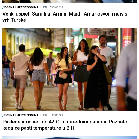
/
BOSNA I HERCEGOVINA
I
PRIJE OKO 2H
Veliki uspjeh Sarajlija: Armin, Maid i Amar osvojili najviši
vrh Turske
/
BOSNA I HERCEGOVINA
I
PRIJE OKO 3H
Paklene vrućine i do 42°C i u narednim danima: Poznato
kada će pasti temperature u BiH