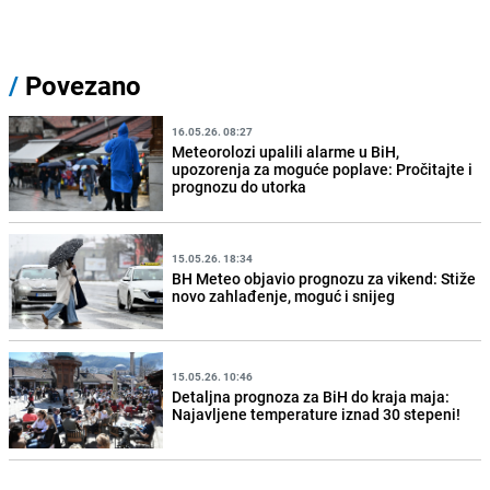
/
Povezano
16.05.26. 08:27
Meteorolozi upalili alarme u BiH,
upozorenja za moguće poplave: Pročitajte i
prognozu do utorka
15.05.26. 18:34
BH Meteo objavio prognozu za vikend: Stiže
novo zahlađenje, moguć i snijeg
15.05.26. 10:46
Detaljna prognoza za BiH do kraja maja:
Najavljene temperature iznad 30 stepeni!