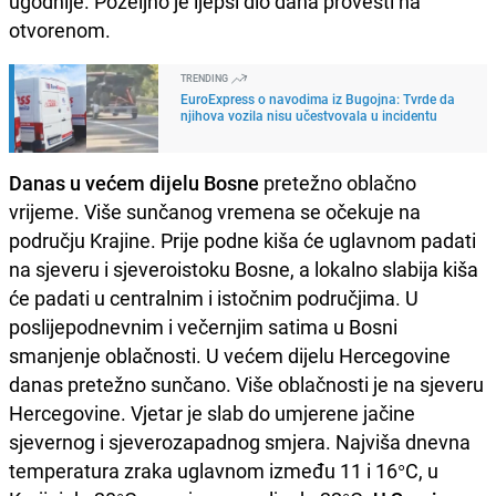
ugodnije. Poželjno je ljepši dio dana provesti na
otvorenom.
TRENDING
EuroExpress o navodima iz Bugojna: Tvrde da
njihova vozila nisu učestvovala u incidentu
Danas u većem dijelu Bosne
pretežno oblačno
vrijeme. Više sunčanog vremena se očekuje na
području Krajine. Prije podne kiša će uglavnom padati
na sjeveru i sjeveroistoku Bosne, a lokalno slabija kiša
će padati u centralnim i istočnim područjima. U
poslijepodnevnim i večernjim satima u Bosni
smanjenje oblačnosti. U većem dijelu Hercegovine
danas pretežno sunčano. Više oblačnosti je na sjeveru
Hercegovine. Vjetar je slab do umjerene jačine
sjevernog i sjeverozapadnog smjera. Najviša dnevna
temperatura zraka uglavnom između 11 i 16°C, u