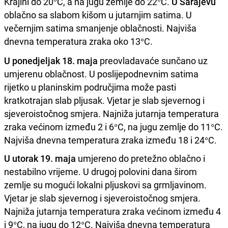
Krajini do 20°C, a na jugu zemlje do 22°C.
U Sarajevu
oblačno sa slabom kišom u jutarnjim satima. U
večernjim satima smanjenje oblačnosti. Najviša
dnevna temperatura zraka oko 13°C.
U ponedjeljak 18. maja
preovladavaće sunčano uz
umjerenu oblačnost. U poslijepodnevnim satima
rijetko u planinskim područjima može pasti
kratkotrajan slab pljusak. Vjetar je slab sjevernog i
sjeveroistočnog smjera. Najniža jutarnja temperatura
zraka većinom između 2 i 6°C, na jugu zemlje do 11°C.
Najviša dnevna temperatura zraka između 18 i 24°C.
U utorak 19. maja
umjereno do pretežno oblačno i
nestabilno vrijeme. U drugoj polovini dana širom
zemlje su mogući lokalni pljuskovi sa grmljavinom.
Vjetar je slab sjevernog i sjeveroistočnog smjera.
Najniža jutarnja temperatura zraka većinom između 4
i 9°C, na jugu do 12°C. Najviša dnevna temperatura