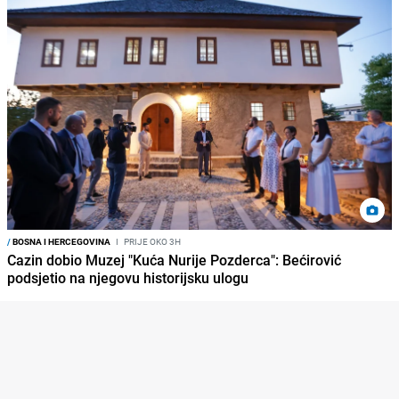
/
BOSNA I HERCEGOVINA
I
PRIJE OKO 3H
Cazin dobio Muzej "Kuća Nurije Pozderca": Bećirović
podsjetio na njegovu historijsku ulogu