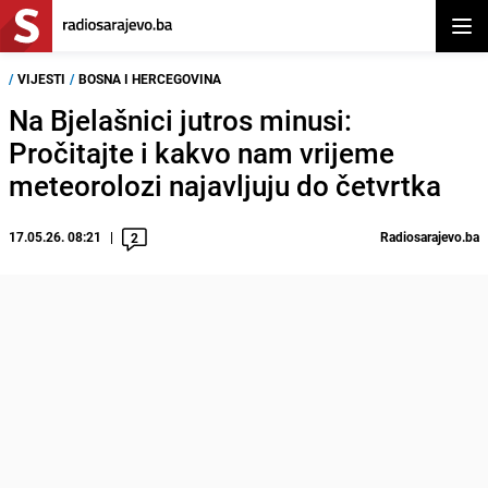
Otvor
/
VIJESTI
/
BOSNA I HERCEGOVINA
Na Bjelašnici jutros minusi:
Pročitajte i kakvo nam vrijeme
meteorolozi najavljuju do četvrtka
17.05.26. 08:21
Radiosarajevo.ba
2