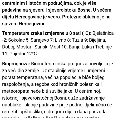
centralnim i istočnim područjima, dok je više
padavina na sjeveru i sjeveroistoku Bosne. U većem
dijelu Hercegovine je vedro. Pretežno oblačno je na
sjeveru Hercegovine.
Temperature zraka izmjerene u 8 sati (°C):
Bjelašnica
-2; Sokolac 5; Sarajevo 7; Livno 8; Tuzla 9; Bijeljina,
Doboj, Mostar i Sanski Most 10; Banja Luka i Trebinje
11; Prijedor 12°C.
Bioprognoza:
Biometeorološka prognoza povoljnija je
za veći dio zemlje. Uz stabilnije vrijeme i umjereni
porast temperatura, većina populacije biće boljeg
raspoloženja, a tegobe kod hroničnih bolesnika i
meteoropata neće biti suviše jake. U centralnoj,
istočnoj i sjeveroistočnoj Bosni, duže zadržavanje
naoblake i slabije padavine prije podne, djelimično će
remetiti opštu sliku, u drugom dijelu dana posvuda