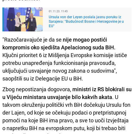
01.11.23. 11:45
Ursula von der Leyen poslala jasnu poruku iz
Sarajeva: "Budućnost Bosne i Hercegovine je u
EU"
"Razočaravajuće je da se
nije mogao postići
kompromis oko sjedišta Apelacionog suda BiH.
Ključni prioritet 6 iz Mišljenja Evropske komisije ističe
potrebu unapređenja funkcionisanja pravosuđa,
uključujući usvajanje novog zakona o sudovima",
saopštili su iz Delegacije EU u BiH.
Zbog nepostizanja dogovora,
ministri iz RS blokirali su
u Vijeću ministara usvajanje bilo kakvih akata
. U
takvom okruženju politički vrh BiH dočekuju Ursulu fon
der Lajen, od koje se očekuju podaci o pretpristupnoj
pomoći na koje BiH ima pravo, a sve to uoči Izvještaja
o napretku BiH na evropskom putu, koji bi trebao biti