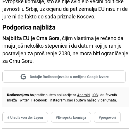
Evropske komisije, što se nije svidjelo većini političke
javnosti u Srbiji, uz ocjenu da pet zemalja EU nisu ni de
jure ni de fakto do sada priznale Kosovo.
Podgorica najbliža
Najbliža EU je Crna Gora,
čijim vlastima je rečeno da
imaju još nekoliko stepenica i da datum koji je ranije
postavljen za proširenje 2030, ne mora biti ograničenje
za Crnu Goru.
Dodajte Radiosarajevo.ba u omiljene Google izvore
Radiosarajevo.ba
pratite putem aplikacije za
Android
|
iOS
i društvenih
mreža
Twitter
|
Facebook
|
Instagram
, kao i putem našeg
Viber
Chata.
# Ursula von der Leyen
#Evropska komisija
#pregovori