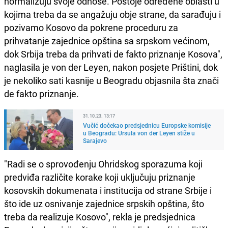
normalizuju svoje odnose. Postoje određene oblasti u
kojima treba da se angažuju obje strane, da sarađuju i
pozivamo Kosovo da pokrene proceduru za
prihvatanje zajednice opština sa srpskom većinom,
dok Srbija treba da prihvati de fakto priznanje Kosova",
naglasila je von der Leyen, nakon posjete Prištini, dok
je nekoliko sati kasnije u Beogradu objasnila šta znači
de fakto priznanje.
31.10.23. 13:17
Vučić dočekao predsjednicu Europske komisije
u Beogradu: Ursula von der Leyen stiže u
Sarajevo
"Radi se o sprovođenju Ohridskog sporazuma koji
predviđa različite korake koji uključuju priznanje
kosovskih dokumenata i institucija od strane Srbije i
što ide uz osnivanje zajednice srpskih opština, što
treba da realizuje Kosovo", rekla je predsjednica