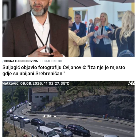
/
BOSNA I HERCEGOVINA
I
PRIJE OKO 3H
Suljagić objavio fotografiju Cvijanović: "Iza nje je mjesto
gdje su ubijani Srebreničani"