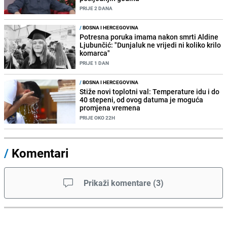
PRIJE 2 DANA
/
BOSNA I HERCEGOVINA
Potresna poruka imama nakon smrti Aldine
Ljubunčić: "Dunjaluk ne vrijedi ni koliko krilo
komarca"
PRIJE 1 DAN
/
BOSNA I HERCEGOVINA
Stiže novi toplotni val: Temperature idu i do
40 stepeni, od ovog datuma je moguća
promjena vremena
PRIJE OKO 22H
/
Komentari
Prikaži komentare
(
3
)