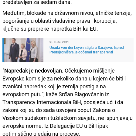
predstavljen za sedam dana.
Međutim, blokade na državnom nivou, etničke tenzije,
pogoršanje u oblasti vladavine prava i korupcija,
ključne su prepreke napretka BiH ka EU.
01.11.23. 09:44
Ursula von der Leyen stigla u Sarajevo: Ispred
Predsjedništva je dočekali transparenti
"
Napredak je nedovoljan.
Očekujemo mišljenje
Evropske komisije za nekoliko dana u kojem će biti i
zvanični napredak koji je zemlja postigla na
evropskom putu“, kaže Srđan Blagovčanin iz
Transparency Internacionala BiH, podsjećajući i da
zakoni koji su do sada usvojeni poput Zakona o
Visokom sudskom i tužilačkom savjetu, ne ispunjavaju
evropske norme. Iz Delegacije EU u BiH ipak
optimistično gledaju na procese.