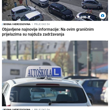
/
BOSNA I HERCEGOVINA
I
PRIJE OKO 5H
Objavljene najnovije informacije: Na ovim graničnim
prijelazima su najduža zadržavanja
/
BOSNA I HERCEGOVINA
I
PRIJE OKO 5H