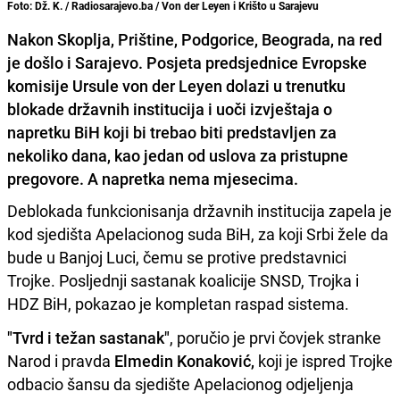
Foto: Dž. K. / Radiosarajevo.ba / Von der Leyen i Krišto u Sarajevu
Nakon Skoplja, Prištine, Podgorice, Beograda, na red
je došlo i Sarajevo. Posjeta predsjednice Evropske
komisije Ursule von der Leyen dolazi u trenutku
blokade državnih institucija i uoči izvještaja o
napretku BiH koji bi trebao biti predstavljen za
nekoliko dana, kao jedan od uslova za pristupne
pregovore. A napretka nema mjesecima.
Deblokada funkcionisanja državnih institucija zapela je
kod sjedišta Apelacionog suda BiH, za koji Srbi žele da
bude u Banjoj Luci, čemu se protive predstavnici
Trojke. Posljednji sastanak koalicije SNSD, Trojka i
HDZ BiH, pokazao je kompletan raspad sistema.
"Tvrd i težan sastanak"
, poručio je prvi čovjek stranke
Narod i pravda
Elmedin Konaković,
koji je ispred Trojke
odbacio šansu da sjedište Apelacionog odjeljenja