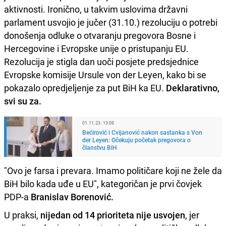
aktivnosti. Ironično, u takvim uslovima državni
parlament usvojio je jučer (31.10.) rezoluciju o potrebi
donošenja odluke o otvaranju pregovora Bosne i
Hercegovine i Evropske unije o pristupanju EU.
Rezolucija je stigla dan uoči posjete predsjednice
Evropske komisije Ursule von der Leyen, kako bi se
pokazalo opredjeljenje za put BiH ka EU.
Deklarativno,
svi su za.
01.11.23. 13:08
Bećirović i Cvijanović nakon sastanka s Von
der Leyen: Očekuju početak pregovora o
članstvu BiH
"Ovo je farsa i prevara. Imamo političare koji ne žele da
BiH bilo kada uđe u EU", kategoričan je prvi čovjek
PDP-a
Branislav Borenović.
U praksi,
nijedan od 14 prioriteta nije usvojen
, jer