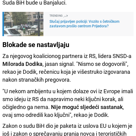
Suda BiH bude u Banjaluci.
TRENDING
Slučaj prijavljen policiji: Vozilo s četničkom
zastavom prošlo centrom Prijedora?
Blokade se nastavljaju
Za njegovog koalicionog partnera iz RS, lidera SNSD-a
Milorada Dodika
, jasan signal. "Nismo se dogovorili",
rekao je Dodik, rečenicu koja je višestruko izgovarana
nakon stranačkih pregovora.
"U nekom ambijentu u kojem dolaze ovi iz Evrope imali
smo ideju iz RS da napravimo neki ključni korak, ali
očigledno ga nema.
Nije moguć sljedeći sastanak
,
ovaj smo odredili kao ključni", rekao je Dodik.
Zakon o sudu BiH dio je paketa iz uslova EU u kojem je
još i zakon o sprečavanju pranja novca i terorističkih