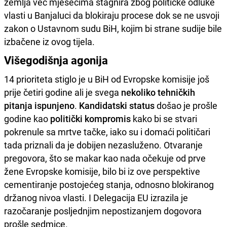
zemlja već mjesecima stagnira zbog političke odluke
vlasti u Banjaluci da blokiraju procese dok se ne usvoji
zakon o Ustavnom sudu BiH, kojim bi strane sudije bile
izbačene iz ovog tijela.
Višegodišnja agonija
14 prioriteta stiglo je u BiH od Evropske komisije još
prije četiri godine ali je svega
nekoliko tehničkih
pitanja ispunjeno
.
Kandidatski status
došao je prošle
godine kao
politički kompromis
kako bi se stvari
pokrenule sa mrtve tačke, iako su i domaći političari
tada priznali da je dobijen nezasluženo. Otvaranje
pregovora, što se makar kao nada očekuje od prve
žene Evropske komisije, bilo bi iz ove perspektive
cementiranje postojećeg stanja, odnosno blokiranog
držanog nivoa vlasti. I Delegacija EU izrazila je
razočaranje posljednjim nepostizanjem dogovora
prošle sedmice.