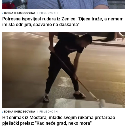
/
BOSNA I HERCEGOVINA
I
PRIJE OKO 1H
Potresna ispovijest rudara iz Zenice: "Djeca traže, a nemam
im šta odnijeti, spavamo na daskama"
/
BOSNA I HERCEGOVINA
I
PRIJE OKO 1H
Hit snimak iz Mostara, mladić svojim rukama prefarbao
pješački prelaz: "Kad neće grad, neko mora"