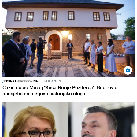
/
BOSNA I HERCEGOVINA
I
PRIJE 47MIN
Cazin dobio Muzej "Kuća Nurije Pozderca": Bećirović
podsjetio na njegovu historijsku ulogu