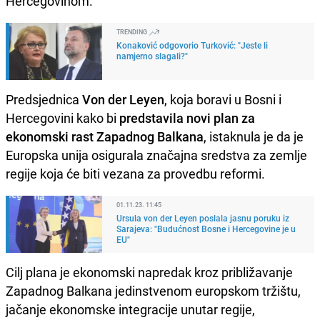
Hercegovinom.
TRENDING
Konaković odgovorio Turković: "Jeste li
namjerno slagali?"
Predsjednica
Von der Leyen
, koja boravi u Bosni i
Hercegovini kako bi
predstavila novi plan za
ekonomski rast Zapadnog Balkana
, istaknula je da je
Europska unija osigurala značajna sredstva za zemlje
regije koja će biti vezana za provedbu reformi.
01.11.23. 11:45
Ursula von der Leyen poslala jasnu poruku iz
Sarajeva: "Budućnost Bosne i Hercegovine je u
EU"
Cilj plana je ekonomski napredak kroz približavanje
Zapadnog Balkana jedinstvenom europskom tržištu,
jačanje ekonomske integracije unutar regije,