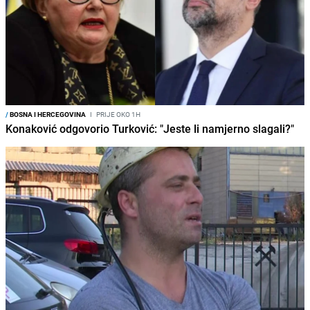
/
BOSNA I HERCEGOVINA
I
PRIJE OKO 1H
Konaković odgovorio Turković: "Jeste li namjerno slagali?"