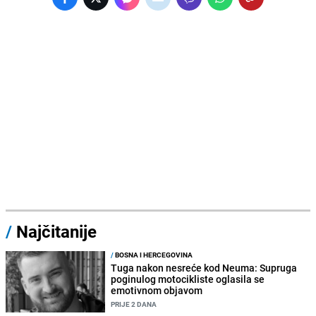
/
Najčitanije
/
BOSNA I HERCEGOVINA
Tuga nakon nesreće kod Neuma: Supruga
poginulog motocikliste oglasila se
emotivnom objavom
PRIJE 2 DANA