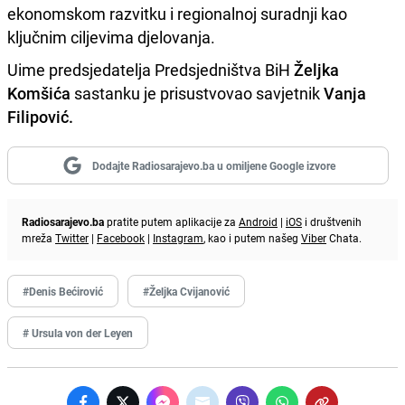
ekonomskom razvitku i regionalnoj suradnji kao
ključnim ciljevima djelovanja.
Uime predsjedatelja Predsjedništva BiH
Željka
Komšića
sastanku je prisustvovao savjetnik
Vanja
Filipović.
Dodajte Radiosarajevo.ba u omiljene Google izvore
Radiosarajevo.ba
pratite putem aplikacije za
Android
|
iOS
i društvenih
mreža
Twitter
|
Facebook
|
Instagram
, kao i putem našeg
Viber
Chata.
#Denis Bećirović
#Željka Cvijanović
# Ursula von der Leyen