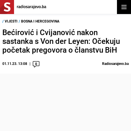
Otvor
/
VIJESTI
/
BOSNA I HERCEGOVINA
Bećirović i Cvijanović nakon
sastanka s Von der Leyen: Očekuju
početak pregovora o članstvu BiH
01.11.23. 13:08
Radiosarajevo.ba
0