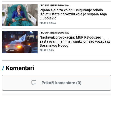
/
BOSNA I HERCEGOVINA
Pijana sjela za volan: Osiguranje odbilo
isplatu štete na vozilu koje je slupala Anja
Ljubojević
PRIJE 2 DANA
/
BOSNA I HERCEGOVINA
Nastavak provokacija: MUP RS oduzeo
zastavu s ljiljanima i sankcionisao vozača iz
Bosanskog Novog
PRIJE 1 DAN
/
Komentari
Prikaži komentare
(
0
)