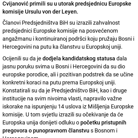
Cvijanović primili su u utorak predsjednicu Europske
komisije Ursulu von der Leyen.
Članovi Predsjedništva BiH su izrazili zahvalnost
predsjednici Europske komisije na posvećenom
angažmanu i kontinuiranoj podršci koju pružaju Bosni i
Hercegovini na putu ka članstvu u Europskoj uniji.
Ocijenili su da je
dodjela kandidatskog statusa
dala
jasnu poruku svima u Bosni i Hercegovini da su dio
europske porodice, ali i pozitivan podstrek da se učine
konkretni koraci na putu prema Europskoj uniji.
Konstatirali su da je Predsjedništvo BiH, kao i druge
institucije na svim nivoima vlasti, napravilo važne
iskorake na ispunjenju 14 uslova iz Mišljenja Europske
komisije. U tom svjetlu izrazili su očekivanje da će
Europska unija donijeti odluku o
početku pristupnih
pregovora o punopravnom članstvu
s Bosnom i