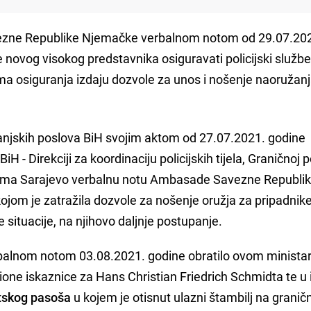
zne Republike Njemačke verbalnom notom od 29.07.20
e novog visokog predstavnika osiguravati policijski služben
ma osiguranja izdaju dozvole za unos i nošenje naoružan
anjskih poslova BiH svojim aktom od 27.07.2021. godine
iH - Direkciji za koordinaciju policijskih tijela, Graničnoj po
droma Sarajevo verbalnu notu Ambasade Savezne Republi
jom je zatražila dozvole za nošenje oružja za pripadnik
situacije, na njihovo daljnje postupanje.
rbalnom notom 03.08.2021. godine obratilo ovom minista
ione iskaznice za Hans Christian Friedrich Schmidta te u
atskog pasoša
u kojem je otisnut ulazni štambilj na grani