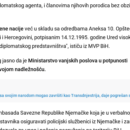
plomatskog agenta, i članovima njihovih porodica bez obz
jene nacije
već u skladu sa odredbama Aneksa 10. Opšte
 i Hercegovini, potpisanim 14.12.1995. godine Ured viso
 diplomatskog predstavništva", ističu iz MVP BiH.
 jasno da je
Ministarstvo vanjskih poslova u potpunosti
svojom nadležnošću.
Schmidt: "Dodik bi sa svojim narodom mogao završiti kao Transdnjestrija, daje pog
 Ambasada Savezne Republike Njemačke koja je u verbalnoj
tavnika osiguravati policijski službenici iz Njemačke i za
dozvole za unos i nošenje naoružanja na teritoriju BiH.