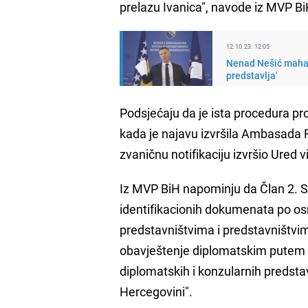
prelazu Ivanica", navode iz MVP Bi
12.10.23. 12:05
Nenad Nešić mahao 
predstavlja'
Podsjećaju da je ista procedura pr
kada je najavu izvršila Ambasada Re
zvaničnu notifikaciju izvršio Ured 
Iz MVP BiH napominju da Član 2. St
identifikacionih dokumenata po os
predstavništvima i predstavništvi
obavještenje diplomatskim putem o
diplomatskih i konzularnih predsta
Hercegovini".