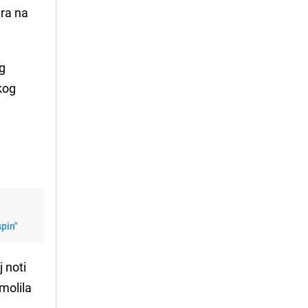
ira na
g
kog
rešan spin"
 noti
molila