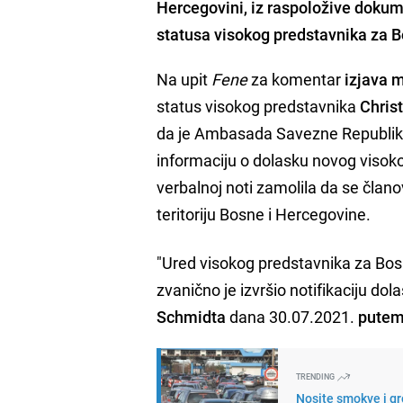
Hercegovini, iz raspoložive dokum
statusa visokog predstavnika za Bo
Na upit
Fene
za komentar
izjava 
status visokog predstavnika
Christ
da je Ambasada Savezne Republik
informaciju o dolasku novog visoko
verbalnoj noti zamolila da se član
teritoriju Bosne i Hercegovine.
"Ured visokog predstavnika za Bo
zvanično je izvršio notifikaciju do
Schmidta
dana 30.07.2021.
putem
TRENDING
Nosite smokve i gr