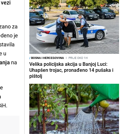
 vezi
ezano za
edeno je
tavila
e u
/
BOSNA I HERCEGOVINA
I
PRIJE OKO 1H
žanja
na
Velika policijska akcija u Banjoj Luci:
Uhapšen trojac, pronađeno 14 pušaka i
pištolj
ne
h
iH.