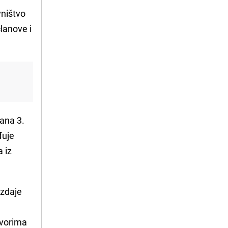
vništvo
lanove i
lana 3.
đuje
 iz
izdaje
ovorima