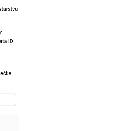
starstvu
om
ata ID
Bečke