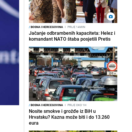
/
BOSNA I HERCEGOVINA
I
PRIJE 14MIN
Jačanje odbrambenih kapaciteta: Helez i
komandant NATO štaba posjetili Pretis
/
BOSNA I HERCEGOVINA
I
PRIJE OKO 1H
Nosite smokve i grožđe iz BiH u
Hrvatsku? Kazna može biti i do 13.260
eura