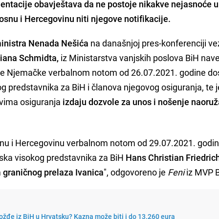
entacije obavještava da ne postoje nikakve nejasnoće u
snu i Hercegovinu niti njegove notifikacije.
ministra Nenada Nešića
na današnjoj pres-konferenciji v
iana Schmidta,
iz Ministarstva vanjskih poslova BiH nav
e Njemačke verbalnom notom od 26.07.2021. godine dos
g predstavnika za BiH i članova njegovog osiguranja, te j
ovima osiguranja
izdaju dozvole za unos i nošenje naoru
snu i Hercegovinu verbalnom notom od 29.07.2021. godi
laska visokog predstavnika za BiH
Hans Christian Friedric
 graničnog prelaza Ivanica
", odgovoreno je
Feni
iz MVP B
ožđe iz BiH u Hrvatsku? Kazna može biti i do 13.260 eura