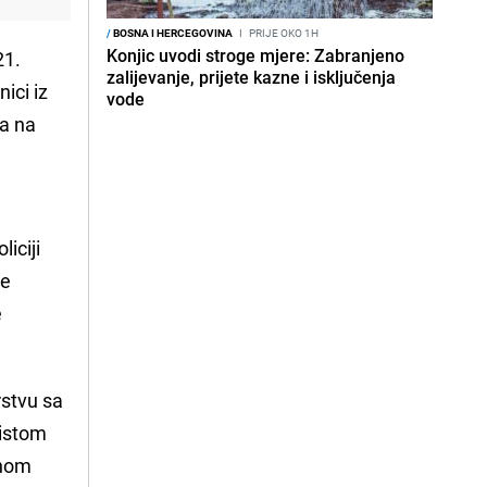
/
BOSNA I HERCEGOVINA
I
PRIJE OKO 1H
Konjic uvodi stroge mjere: Zabranjeno
21.
zalijevanje, prijete kazne i isključenja
ici iz
vode
ja na
liciji
ke
e
rstvu sa
 istom
čnom