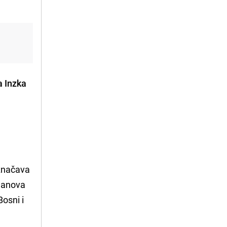
a Inzka
označava
članova
osni i