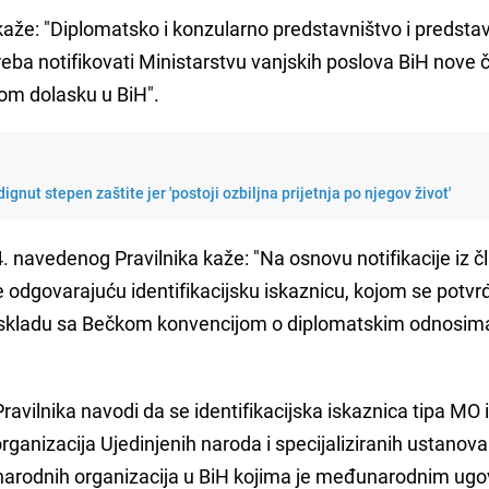
aže: "Diplomatsko i konzularno predstavništvo i predsta
ba notifikovati Ministarstvu vanjskih poslova BiH nove č
vom dolasku u BiH".
nut stepen zaštite jer 'postoji ozbiljna prijetnja po njegov život'
. navedenog Pravilnika kaže: "Na osnovu notifikacije iz č
e odgovarajuću identifikacijsku iskaznicu, kojom se potvr
 u skladu sa Bečkom konvencijom o diplomatskim odnosima
vilnika navodi da se identifikacijska iskaznica tipa MO 
organizacija Ujedinjenih naroda i specijaliziranih ustanova
unarodnih organizacija u BiH kojima je međunarodnim ug