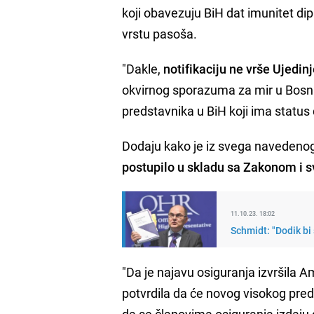
koji obavezuju BiH dat imunitet di
vrstu pasoša.
"Dakle,
notifikaciju ne vrše Ujedin
okvirnog sporazuma za mir u Bosni
predstavnika u BiH koji ima status
Dodaju kako je iz svega navedenog
postupilo u skladu sa Zakonom i 
11.10.23. 18:02
"Da je najavu osiguranja izvršila
potvrdila da će novog visokog preds
da se članovima osiguranja izdaju 