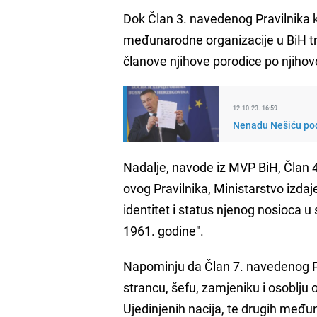
Dok Član 3. navedenog Pravilnika k
međunarodne organizacije u BiH tre
članove njihove porodice po njiho
12.10.23. 16:59
Nenadu Nešiću podig
Nadalje, navode iz MVP BiH, Član 4
ovog Pravilnika, Ministarstvo izdaj
identitet i status njenog nosioca
1961. godine".
Napominju da Član 7. navedenog Pra
strancu, šefu, zamjeniku i osoblju 
Ujedinjenih nacija, te drugih međ