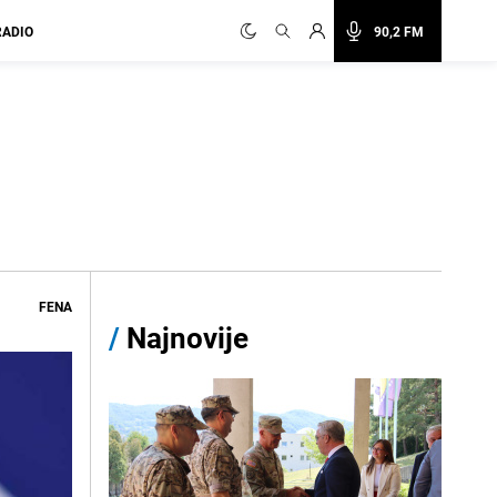
RADIO
90,2 FM
FENA
/
Najnovije