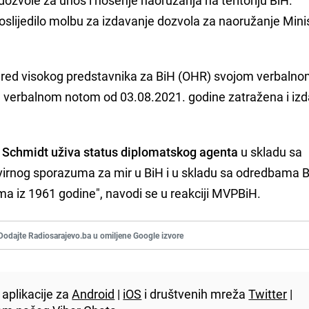
roslijedilo molbu za izdavanje dozvola za naoružanje Mini
o Ured visokog predstavnika za BiH (OHR) svojom verbaln
e verbalnom notom od 03.08.2021. godine zatražena i izd
h Schmidt uživa status diplomatskog agenta
u skladu sa
rnog sporazuma za mir u BiH i u skladu sa odredbama 
a iz 1961 godine", navodi se u reakciji MVPBiH.
Dodajte Radiosarajevo.ba u omiljene Google izvore
aplikacije za
Android
|
iOS
i društvenih mreža
Twitter
|