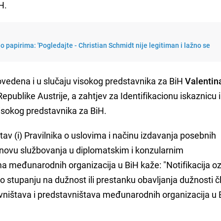
H.
papirima: 'Pogledajte - Christian Schmidt nije legitiman i lažno se
ovedena i u slučaju visokog predstavnika za BiH
Valentin
publike Austrije, a zahtjev za Identifikacionu iskaznicu i
visokog predstavnika za BiH.
av (i) Pravilnika o uslovima i načinu izdavanja posebnih
novu službovanja u diplomatskim i konzularnim
ma međunarodnih organizacija u BiH kaže: "Notifikacija 
 stupanju na dužnost ili prestanku obavljanja dužnosti 
vništava i predstavništava međunarodnih organizacija u B