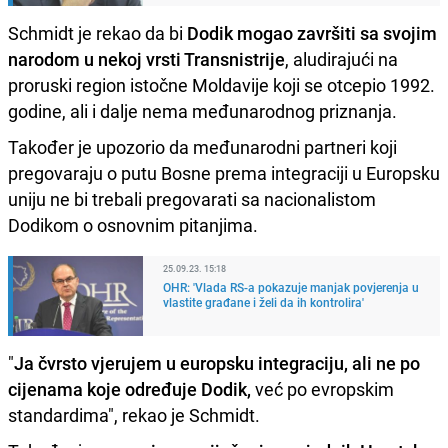
Schmidt je rekao da bi
Dodik mogao završiti sa svojim
narodom u nekoj vrsti Transnistrije
, aludirajući na
proruski region istočne Moldavije koji se otcepio 1992.
godine, ali i dalje nema međunarodnog priznanja.
Također je upozorio da međunarodni partneri koji
pregovaraju o putu Bosne prema integraciji u Europsku
uniju ne bi trebali pregovarati sa nacionalistom
Dodikom o osnovnim pitanjima.
25.09.23. 15:18
OHR: 'Vlada RS-a pokazuje manjak povjerenja u
vlastite građane i želi da ih kontrolira'
"
Ja čvrsto vjerujem u europsku integraciju, ali ne po
cijenama koje određuje Dodik,
već po evropskim
standardima", rekao je Schmidt.