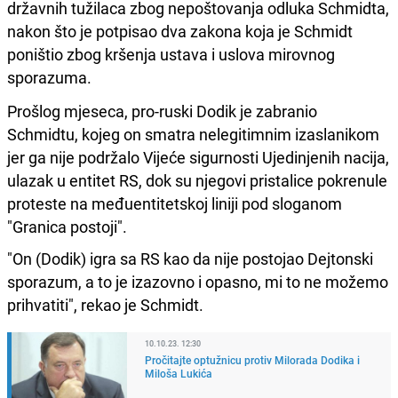
državnih tužilaca zbog nepoštovanja odluka Schmidta,
nakon što je potpisao dva zakona koja je Schmidt
poništio zbog kršenja ustava i uslova mirovnog
sporazuma.
Prošlog mjeseca, pro-ruski Dodik je zabranio
Schmidtu, kojeg on smatra nelegitimnim izaslanikom
jer ga nije podržalo Vijeće sigurnosti Ujedinjenih nacija,
ulazak u entitet RS, dok su njegovi pristalice pokrenule
proteste na međuentitetskoj liniji pod sloganom
"Granica postoji".
"On (Dodik) igra sa RS kao da nije postojao Dejtonski
sporazum, a to je izazovno i opasno, mi to ne možemo
prihvatiti", rekao je Schmidt.
10.10.23. 12:30
Pročitajte optužnicu protiv Milorada Dodika i
Miloša Lukića