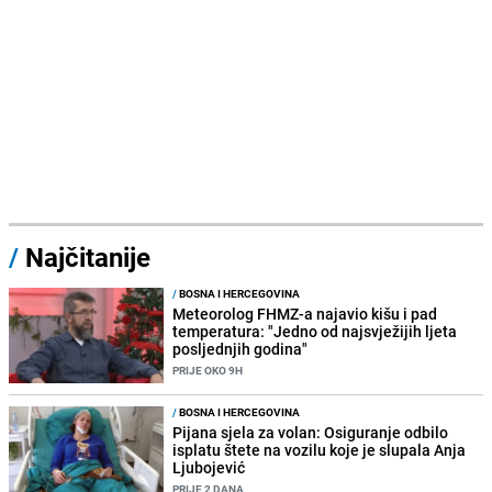
/
Najčitanije
/
BOSNA I HERCEGOVINA
Meteorolog FHMZ-a najavio kišu i pad
temperatura: "Jedno od najsvježijih ljeta
posljednjih godina"
PRIJE OKO 9H
/
BOSNA I HERCEGOVINA
Pijana sjela za volan: Osiguranje odbilo
isplatu štete na vozilu koje je slupala Anja
Ljubojević
PRIJE 2 DANA