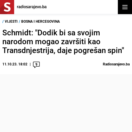
Otvor
/
VIJESTI
/
BOSNA I HERCEGOVINA
Schmidt: "Dodik bi sa svojim
narodom mogao završiti kao
Transdnjestrija, daje pogrešan spin"
11.10.23. 18:02
Radiosarajevo.ba
9