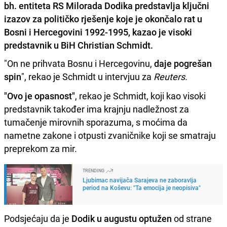
bh. entiteta RS Milorada Dodika predstavlja ključni
izazov za političko rješenje koje je okončalo rat u
Bosni i Hercegovini 1992-1995, kazao je visoki
predstavnik u BiH Christian Schmidt.
"On ne prihvata Bosnu i Hercegovinu,
daje pogrešan
spin
", rekao je Schmidt u intervjuu za
Reuters.
"Ovo je opasnost"
, rekao je Schmidt, koji kao visoki
predstavnik također ima krajnju nadležnost za
tumačenje mirovnih sporazuma, s moćima da
nametne zakone i otpusti zvaničnike koji se smatraju
preprekom za mir.
TRENDING
Ljubimac navijača Sarajeva ne zaboravlja
period na Koševu: "Ta emocija je neopisiva"
Podsjećaju da je
Dodik u augustu optužen
od strane