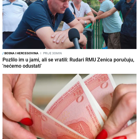
/
BOSNA I HERCEGOVINA
I
PRIJE 30MIN
Pozlilo im u jami, ali se vratili: Rudari RMU Zenica poručuju,
'nećemo odustati'