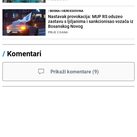
/
BOSNA I HERCEGOVINA
Nastavak provokacija: MUP RS oduzeo
zastavu s ljiljanima i sankcionisao vozača iz
Bosanskog Novog
PRIJE 2 DANA
/
Komentari
Prikaži komentare
(
9
)