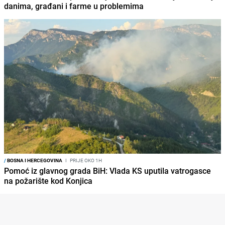
danima, građani i farme u problemima
/
BOSNA I HERCEGOVINA
I
PRIJE OKO 1H
Pomoć iz glavnog grada BiH: Vlada KS uputila vatrogasce
na požarište kod Konjica