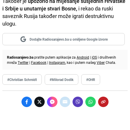
Također je
upozorio na miješanje susjednih Hrvatske
i Srbije u unutarnje stvari Bosne,
i rekao da ruski
saveznik Rusija također može igrati destruktivnu
ulogu.
Dodajte Radiosarajevo.ba u omiljene Google izvore
Radiosarajevo.ba
pratite putem aplikacije za
Android
|
iOS
i društvenih
mreža
Twitter
|
Facebook
|
Instagram
, kao i putem našeg
Viber
Chata.
#Christian Schmidt
#Milorad Dodik
#OHR