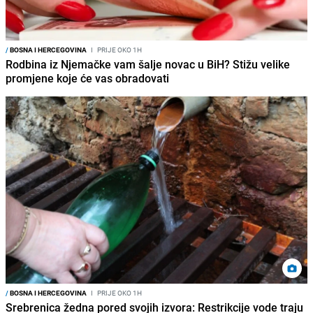
/
BOSNA I HERCEGOVINA
I
PRIJE OKO 1H
Rodbina iz Njemačke vam šalje novac u BiH? Stižu velike
promjene koje će vas obradovati
/
BOSNA I HERCEGOVINA
I
PRIJE OKO 1H
Srebrenica žedna pored svojih izvora: Restrikcije vode traju