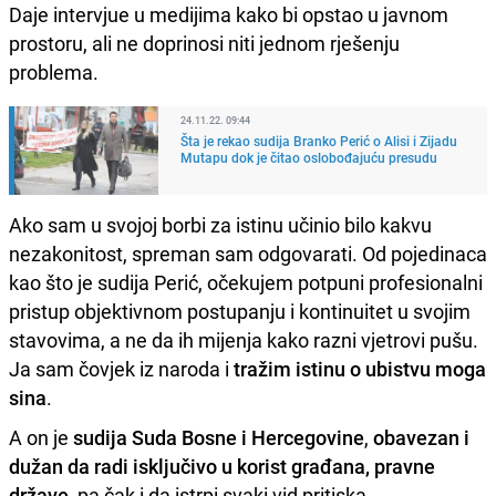
Daje intervjue u medijima kako bi opstao u javnom
prostoru, ali ne doprinosi niti jednom rješenju
problema.
24.11.22. 09:44
Šta je rekao sudija Branko Perić o Alisi i Zijadu
Mutapu dok je čitao oslobođajuću presudu
Ako sam u svojoj borbi za istinu učinio bilo kakvu
nezakonitost, spreman sam odgovarati. Od pojedinaca
kao što je sudija Perić, očekujem potpuni profesionalni
pristup objektivnom postupanju i kontinuitet u svojim
stavovima, a ne da ih mijenja kako razni vjetrovi pušu.
Ja sam čovjek iz naroda i
tražim istinu o ubistvu moga
sina
.
A on je
sudija Suda Bosne i Hercegovine
,
obavezan i
dužan da radi isključivo u korist građana, pravne
države
, pa čak i da istrpi svaki vid pritiska.