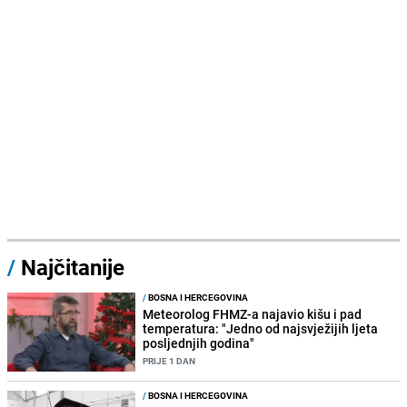
/
Najčitanije
/
BOSNA I HERCEGOVINA
Meteorolog FHMZ-a najavio kišu i pad
temperatura: "Jedno od najsvježijih ljeta
posljednjih godina"
PRIJE 1 DAN
/
BOSNA I HERCEGOVINA