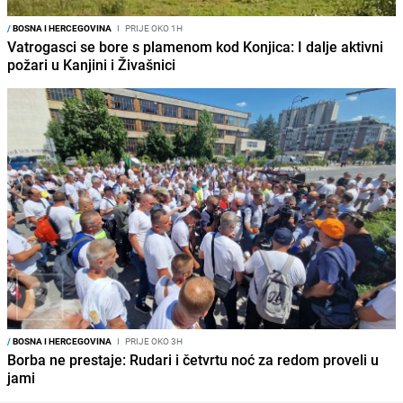
/
BOSNA I HERCEGOVINA
I
PRIJE OKO 1H
Vatrogasci se bore s plamenom kod Konjica: I dalje aktivni
požari u Kanjini i Živašnici
/
BOSNA I HERCEGOVINA
I
PRIJE OKO 3H
Borba ne prestaje: Rudari i četvrtu noć za redom proveli u
jami