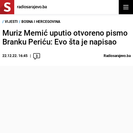
Otvor
/
VIJESTI
/
BOSNA I HERCEGOVINA
Muriz Memić uputio otvoreno pismo
Branku Periću: Evo šta je napisao
22.12.22. 16:45
Radiosarajevo.ba
3