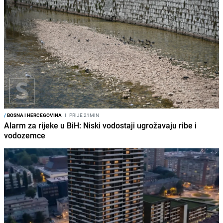
/
BOSNA I HERCEGOVINA
I
PRIJE 21MIN
Alarm za rijeke u BiH: Niski vodostaji ugrožavaju ribe i
vodozemce