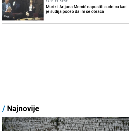
24.11.22. 08:37
Muriz i Arijana Memić napustili sudnicu kad
je sudija počeo da im se obraća
/
Najnovije