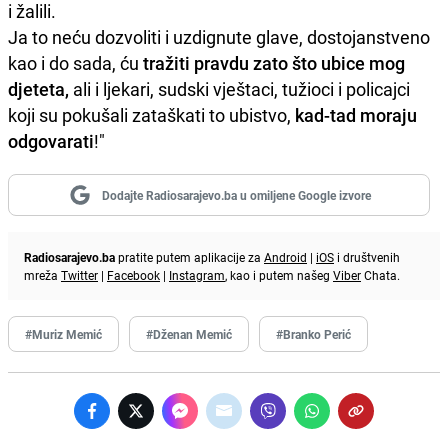
i žalili.
Ja to neću dozvoliti i uzdignute glave, dostojanstveno
kao i do sada, ću
tražiti pravdu zato što ubice mog
djeteta,
ali i ljekari, sudski vještaci, tužioci i policajci
koji su pokušali zataškati to ubistvo,
kad-tad moraju
odgovarati
!"
Dodajte Radiosarajevo.ba u omiljene Google izvore
Radiosarajevo.ba
pratite putem aplikacije za
Android
|
iOS
i društvenih
mreža
Twitter
|
Facebook
|
Instagram
, kao i putem našeg
Viber
Chata.
#Muriz Memić
#Dženan Memić
#Branko Perić