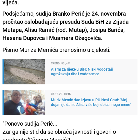
vijeća.
Podsjećamo,
sudija Branko Perić je 24. novembra
pročitao oslobađajuću presudu Suda BiH za Zijada
Mutapa, Alisu Ramić (rođ. Mutap), Josipa Barića,
Hasana Dupovca i Muamera Ožegovića.
Pismo Muriza Memića prenosimo u cjelosti:
TRENDING
Alarm za rijeke u BiH: Niski vodostaji
ugrožavaju ribe i vodozemce
05.12.22. 10:45
Muriz Memić dao izjavu u PU Novi Grad: 'Moj
dojam je da se Alisa više boji ubica, nego mene'
"Ponovo sudija Perić...
Zar ga nije stid da se obraća javnosti i govori o
predmetu 'Dženan Memić'?