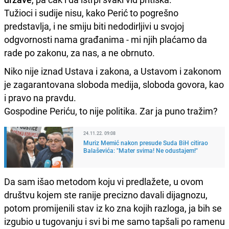
Tužioci i sudije nisu, kako Perić to pogrešno
predstavlja, i ne smiju biti nedodirljivi u svojoj
odgvornosti nama građanima - mi njih plaćamo da
rade po zakonu, za nas, a ne obrnuto.
Niko nije iznad Ustava i zakona, a Ustavom i zakonom
je zagarantovana sloboda medija, sloboda govora, kao
i pravo na pravdu.
Gospodine Periću, to nije politika. Zar ja puno tražim?
24.11.22. 09:08
Muriz Memić nakon presude Suda BiH citirao
Balaševića: "Mater svima! Ne odustajem!"
Da sam išao metodom koju vi predlažete, u ovom
društvu kojem ste ranije precizno davali dijagnozu,
potom promijenili stav iz ko zna kojih razloga, ja bih se
izgubio u tugovanju i svi bi me samo tapšali po ramenu