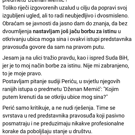
Toliko riječi izgovorenih uzalud u cilju da popravi svoj
izgubljeni ugled, ali to radi neubjedljivo i dvosmisleno.
Obraćam se javnosti da jasno dam do znanja, da bez
dvoumljenja
nastavljam još jaču borbu za istinu
u
otkrivanju ubica moga sina i ovakvi istupi predstavnika
pravosuđa govore da sam na pravom putu.
Jesam ja na ulici tražio pravdu, kao i ispred Suda BiH,
jer je to moj način borbe za istinu. Nije mi zabranjeno,
to je moje pravo.
Postavljam pitanje sudiji Periću, u svjetlu njegovih
ranijih istupa o predmetu 'Dženan Memić': "Kojim
putem krenuti da se otkriju ubice mog sina?"
Perić samo kritikuje, a ne nudi rješenja. Time se
svrstava u red predstavnika pravosuđa koji pasivno
posmatraju i ne preduzimaju nikakve profesionalne
korake da poboljšaju stanje u društvu.