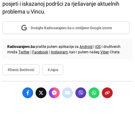
posjeti i iskazanoj podršci za rješavanje aktuelnih
problema u Vincu.
Dodajte Radiosarajevo.ba u omiljene Google izvore
Radiosarajevo.ba
pratite putem aplikacije za
Android
|
iOS
i društvenih
mreža
Twitter
|
Facebook
|
Instagram
, kao i putem našeg
Viber
Chata.
#Denis Bećirović
#Jajce