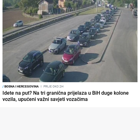
/
BOSNA I HERCEGOVINA
I
PRIJE OKO 2H
Idete na put? Na tri granična prijelaza u BiH duge kolone
vozila, upućeni važni savjeti vozačima