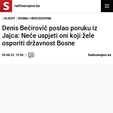
Otvor
/
VIJESTI
/
BOSNA I HERCEGOVINA
Denis Bećirović poslao poruku iz
Jajca: Neće uspjeti oni koji žele
osporiti državnost Bosne
05.08.23. 15:56
Radiosarajevo.ba
13