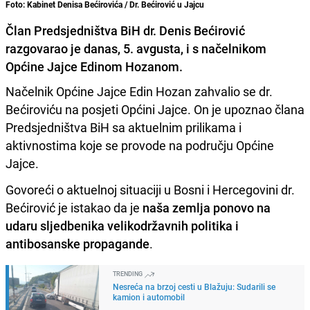
Foto: Kabinet Denisa Bećirovića / Dr. Bećirović u Jajcu
Član Predsjedništva BiH dr. Denis Bećirović
razgovarao je danas, 5. avgusta, i s načelnikom
Općine Jajce Edinom Hozanom.
Načelnik Općine Jajce Edin Hozan zahvalio se dr.
Bećiroviću na posjeti Općini Jajce. On je upoznao člana
Predsjedništva BiH sa aktuelnim prilikama i
aktivnostima koje se provode na području Općine
Jajce.
Govoreći o aktuelnoj situaciji u Bosni i Hercegovini dr.
Bećirović je istakao da je
naša zemlja ponovo na
udaru sljedbenika velikodržavnih politika i
antibosanske propagande
.
TRENDING
Nesreća na brzoj cesti u Blažuju: Sudarili se
kamion i automobil