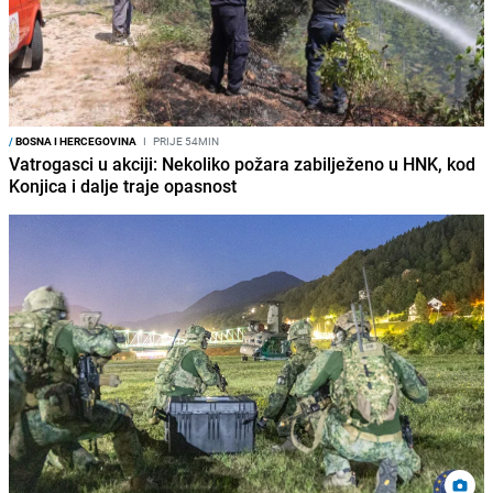
/
BOSNA I HERCEGOVINA
I
PRIJE 54MIN
Vatrogasci u akciji: Nekoliko požara zabilježeno u HNK, kod
Konjica i dalje traje opasnost