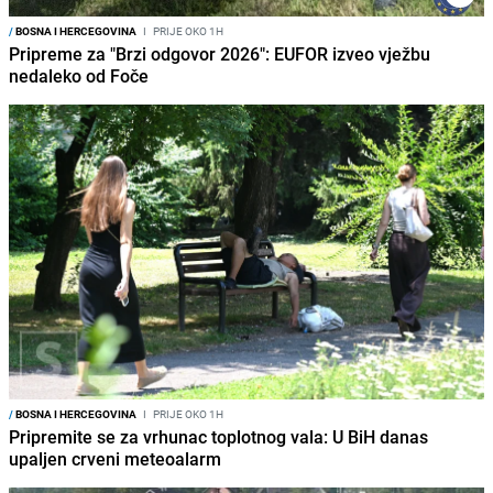
/
BOSNA I HERCEGOVINA
I
PRIJE OKO 1H
Pripreme za "Brzi odgovor 2026": EUFOR izveo vježbu
nedaleko od Foče
/
BOSNA I HERCEGOVINA
I
PRIJE OKO 1H
Pripremite se za vrhunac toplotnog vala: U BiH danas
upaljen crveni meteoalarm