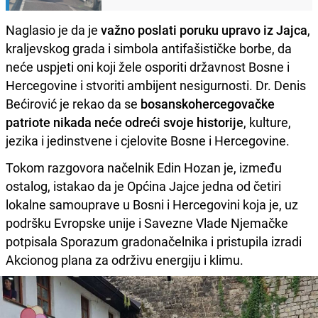
Naglasio je da je
važno poslati poruku upravo iz Jajca
,
kraljevskog grada i simbola antifašističke borbe, da
neće uspjeti oni koji žele osporiti državnost Bosne i
Hercegovine i stvoriti ambijent nesigurnosti. Dr. Denis
Bećirović je rekao da se
bosanskohercegovačke
patriote nikada neće odreći svoje historije
, kulture,
jezika i jedinstvene i cjelovite Bosne i Hercegovine.
Tokom razgovora načelnik Edin Hozan je, između
ostalog, istakao da je Općina Jajce jedna od četiri
lokalne samouprave u Bosni i Hercegovini koja je, uz
podršku Evropske unije i Savezne Vlade Njemačke
potpisala Sporazum gradonačelnika i pristupila izradi
Akcionog plana za održivu energiju i klimu.