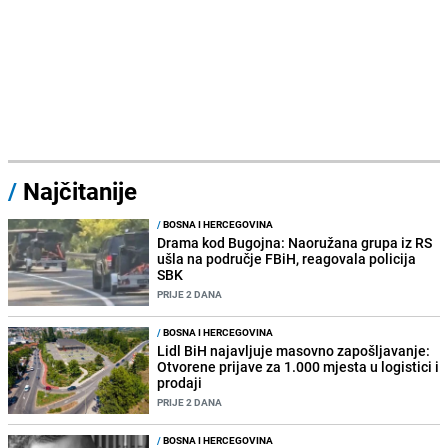
/
Najčitanije
/
BOSNA I HERCEGOVINA
Drama kod Bugojna: Naoružana grupa iz RS
ušla na područje FBiH, reagovala policija
SBK
PRIJE 2 DANA
/
BOSNA I HERCEGOVINA
Lidl BiH najavljuje masovno zapošljavanje:
Otvorene prijave za 1.000 mjesta u logistici i
prodaji
PRIJE 2 DANA
/
BOSNA I HERCEGOVINA