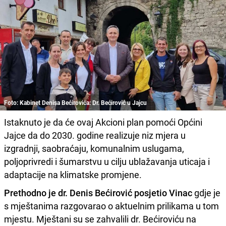
Foto: Kabinet Denisa Bećirovića: Dr. Bećirović u Jajcu
Istaknuto je da će ovaj Akcioni plan pomoći Općini
Jajce da do 2030. godine realizuje niz mjera u
izgradnji, saobraćaju, komunalnim uslugama,
poljoprivredi i šumarstvu u cilju ublažavanja uticaja i
adaptacije na klimatske promjene.
Prethodno je dr. Denis Bećirović posjetio Vinac
gdje je
s mještanima razgovarao o aktuelnim prilikama u tom
mjestu. Mještani su se zahvalili dr. Bećiroviću na