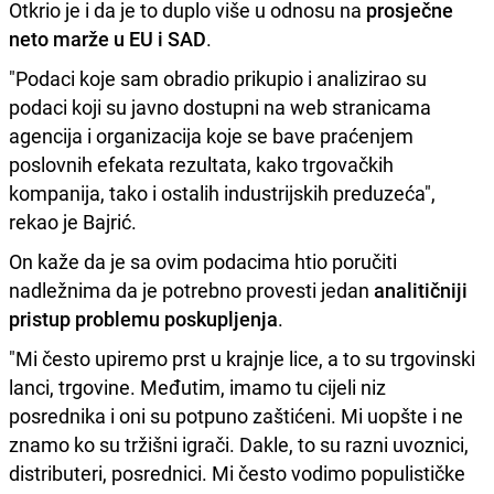
Otkrio je i da je to duplo više u odnosu na
prosječne
neto marže u EU i SAD
.
"Podaci koje sam obradio prikupio i analizirao su
podaci koji su javno dostupni na web stranicama
agencija i organizacija koje se bave praćenjem
poslovnih efekata rezultata, kako trgovačkih
kompanija, tako i ostalih industrijskih preduzeća",
rekao je Bajrić.
On kaže da je sa ovim podacima htio poručiti
nadležnima da je potrebno provesti jedan
analitičniji
pristup problemu poskupljenja
.
"Mi često upiremo prst u krajnje lice, a to su trgovinski
lanci, trgovine. Međutim, imamo tu cijeli niz
posrednika i oni su potpuno zaštićeni. Mi uopšte i ne
znamo ko su tržišni igrači. Dakle, to su razni uvoznici,
distributeri, posrednici. Mi često vodimo populističke