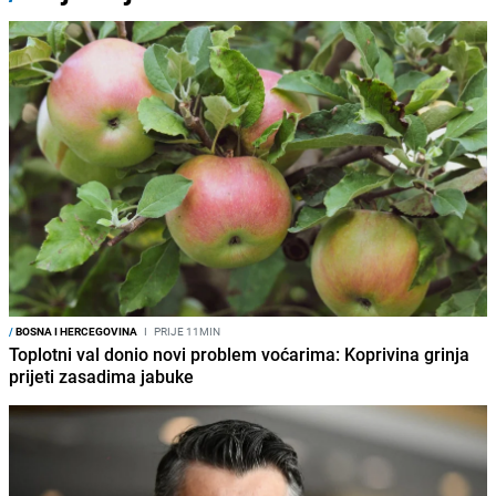
/
BOSNA I HERCEGOVINA
I
PRIJE 11MIN
Toplotni val donio novi problem voćarima: Koprivina grinja
prijeti zasadima jabuke