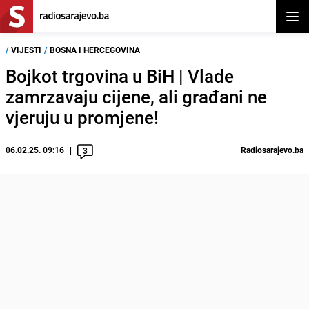
Otvor
/
VIJESTI
/
BOSNA I HERCEGOVINA
Bojkot trgovina u BiH | Vlade
zamrzavaju cijene, ali građani ne
vjeruju u promjene!
06.02.25. 09:16
Radiosarajevo.ba
3