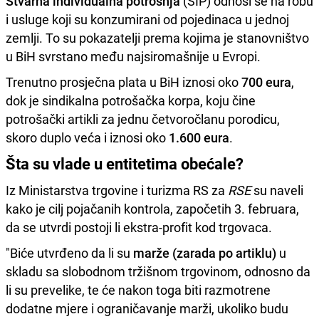
Stvarna individualna potrošnja
(SIP) odnosi se na robu
i usluge koji su konzumirani od pojedinaca u jednoj
zemlji. To su pokazatelji prema kojima je stanovništvo
u BiH svrstano među najsiromašnije u Evropi.
Trenutno prosječna plata u BiH iznosi oko
700 eura
,
dok je sindikalna potrošačka korpa, koju čine
potrošački artikli za jednu četvoročlanu porodicu,
skoro duplo veća i iznosi oko
1.600 eura
.
Šta su vlade u entitetima obećale?
Iz Ministarstva trgovine i turizma RS za
RSE
su naveli
kako je cilj pojačanih kontrola, započetih 3. februara,
da se utvrdi postoji li ekstra-profit kod trgovaca.
"Biće utvrđeno da li su
marže (zarada po artiklu)
u
skladu sa slobodnom tržišnom trgovinom, odnosno da
li su prevelike, te će nakon toga biti razmotrene
dodatne mjere i ograničavanje marži, ukoliko budu