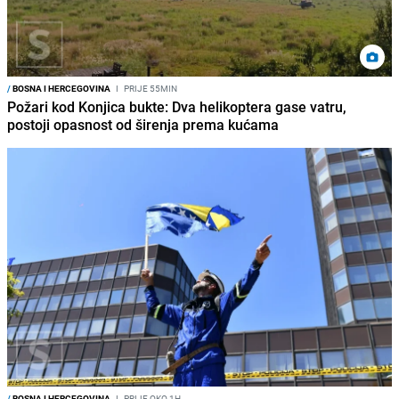
/
BOSNA I HERCEGOVINA
I
PRIJE 55MIN
Požari kod Konjica bukte: Dva helikoptera gase vatru,
postoji opasnost od širenja prema kućama
/
BOSNA I HERCEGOVINA
I
PRIJE OKO 1H