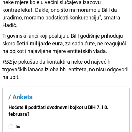
neke mjere koje u većini slučajeva izazovu
kontraefekat. Dakle, ono što mi moramo u BiH da
uradimo, moramo podsticati konkurenciju", smatra
Hadić.
Trgovinski lanci koji posluju u BiH godišnje prihoduju
skoro
četiri milijarde eura
, za sada ćute, ne reagujući
na bojkot i najavljene mjere entitetskih vlada.
RSE
je pokušao da kontaktira neke od najvećih
trgovačkih lanaca iz oba bh. entiteta, no nisu odgovorili
na upit.
/
Anketa
Hoćete li podržati dvodnevni bojkot u BiH 7. i 8.
februara?
Da