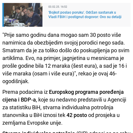
03.02.25. 16:52
'Bojkot poslao poruku'. Održan sastanak u
Vladi FBiH i postignut dogovor: Ovo su detalji
"Prije samo godinu dana mogao sam 30 posto više
namirnica da obezbijedim svojoj porodici nego sada.
Smatram da je za toliko došlo do poskupljenja po svim
artiklima. Evo, na primjer, jagnjetina u mesnicama je
prošle godine bila 12 maraka (šest eura), a sad je 16 i
više maraka (osam i više eura)", rekao je ovaj 46-
ogodišnjak.
Prema podacima iz
Europskog programa poređenja
cijena i BDP-a
, koje su nedavno predstavili u Agenciji
za statistiku BiH, stvarna individualna potrošnja
stanovnika u BiH iznosi tek
42 posto
od prosjeka u
zemljama Evropske unije.