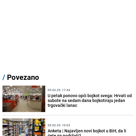
/
Povezano
05.02.25. 17:44
U petak ponovo opći bojkot svega: Hrvati od
subote na sedam dana bojkotiraju jedan
trgovački lanac
05.02.25. 10:03
Anketa | Najavljen novi bojkot u BiH, da li
ćete ga podržati?