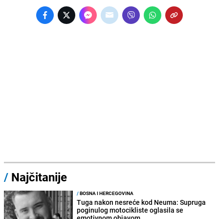
/
Najčitanije
/
BOSNA I HERCEGOVINA
Tuga nakon nesreće kod Neuma: Supruga
poginulog motocikliste oglasila se
emotivnom objavom