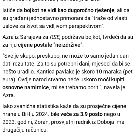
Ističe da
bojkot ne vidi kao dugoročno rješenje
, ali da
su građani jednostavno primorani da "traže od vlasti
uslove za život sa vidljivom perspektivom".
Azra iz Sarajeva za
RSE
, podržava bojkot, tvrdeći da su
za nju
cijene postale "neizdržive"
.
"Sve je skupo, preskupo, ne može to samo jedan dan
dati rezultate. Za to su potrebni dani, mjeseci da bi se
nešto uradilo. Kantica pavlake je skoro 10 maraka (pet
eura). Ovdje narod stvarno neće uskoro moći kupiti
osnovne namirnice
, mi se trebamo boriti", navela je
Azra.
Iako zvanična statistika kaže da su prosječne cijene
hrane u BiH u 2024. bile
veće za 3.9 posto
nego u
2023. godini, Zoran, prosvjetni radnik iz Doboja ima
drugačiju računicu.