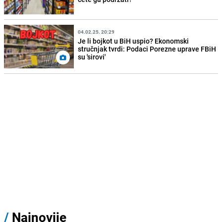
04.02.25. 20:29
Je li bojkot u BiH uspio? Ekonomski
stručnjak tvrdi: Podaci Porezne uprave FBiH
su 'sirovi'
/
Najnovije