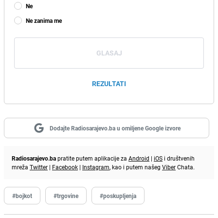
Ne
Ne zanima me
GLASAJ
REZULTATI
Dodajte Radiosarajevo.ba u omiljene Google izvore
Radiosarajevo.ba
pratite putem aplikacije za
Android
|
iOS
i društvenih
mreža
Twitter
|
Facebook
|
Instagram
, kao i putem našeg
Viber
Chata.
#bojkot
#trgovine
#poskupljenja