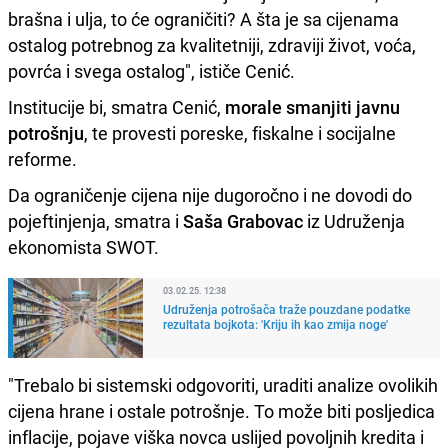
brašna i ulja, to će ograničiti? A šta je sa cijenama
ostalog potrebnog za kvalitetniji, zdraviji život, voća,
povrća i svega ostalog", ističe Cenić.
Institucije bi, smatra Cenić,
morale smanjiti javnu
potrošnju
, te provesti poreske, fiskalne i socijalne
reforme.
Da ograničenje cijena nije dugoročno i ne dovodi do
pojeftinjenja, smatra i
Saša Grabovac
iz Udruženja
ekonomista SWOT.
03.02.25. 12:38
Udruženja potrošača traže pouzdane podatke
rezultata bojkota: 'Kriju ih kao zmija noge'
"Trebalo bi sistemski odgovoriti, uraditi analize ovolikih
cijena hrane i ostale potrošnje. To može biti posljedica
inflacije, pojave viška novca uslijed povoljnih kredita i