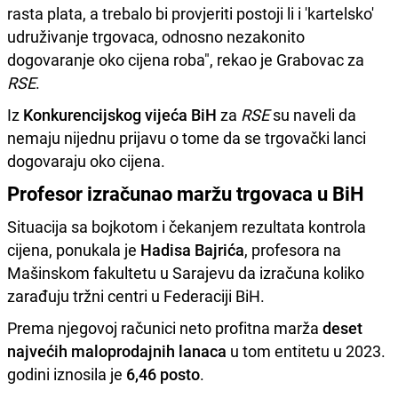
rasta plata, a trebalo bi provjeriti postoji li i 'kartelsko'
udruživanje trgovaca, odnosno nezakonito
dogovaranje oko cijena roba", rekao je Grabovac za
RSE
.
Iz
Konkurencijskog vijeća BiH
za
RSE
su naveli da
nemaju nijednu prijavu o tome da se trgovački lanci
dogovaraju oko cijena.
Profesor izračunao maržu trgovaca u BiH
Situacija sa bojkotom i čekanjem rezultata kontrola
cijena, ponukala je
Hadisa Bajrića
, profesora na
Mašinskom fakultetu u Sarajevu da izračuna koliko
zarađuju tržni centri u Federaciji BiH.
Prema njegovoj računici neto profitna marža
deset
najvećih maloprodajnih lanaca
u tom entitetu u 2023.
godini iznosila je
6,46 posto
.