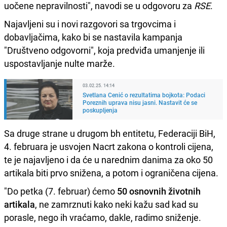
uočene nepravilnosti", navodi se u odgovoru za
RSE
.
Najavljeni su i novi razgovori sa trgovcima i
dobavljačima, kako bi se nastavila kampanja
"Društveno odgovorni", koja predviđa umanjenje ili
uspostavljanje nulte marže.
03.02.25. 14:14
Svetlana Cenić o rezultatima bojkota: Podaci
Poreznih uprava nisu jasni. Nastavit će se
poskupljenja
Sa druge strane u drugom bh entitetu, Federaciji BiH,
4. februara je usvojen Nacrt zakona o kontroli cijena,
te je najavljeno i da će u narednim danima za oko 50
artikala biti prvo snižena, a potom i ograničena cijena.
"Do petka (7. februar) ćemo
50 osnovnih životnih
artikala
, ne zamrznuti kako neki kažu sad kad su
porasle, nego ih vraćamo, dakle, radimo sniženje.