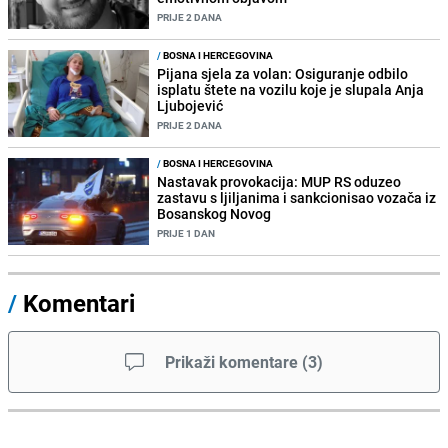
PRIJE 2 DANA
/
BOSNA I HERCEGOVINA
Pijana sjela za volan: Osiguranje odbilo
isplatu štete na vozilu koje je slupala Anja
Ljubojević
PRIJE 2 DANA
/
BOSNA I HERCEGOVINA
Nastavak provokacija: MUP RS oduzeo
zastavu s ljiljanima i sankcionisao vozača iz
Bosanskog Novog
PRIJE 1 DAN
/
Komentari
Prikaži komentare
(
3
)