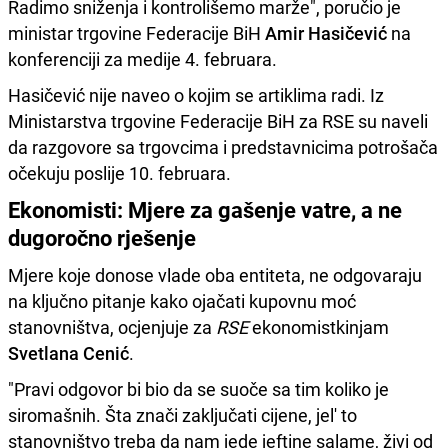
Radimo sniženja i kontrolišemo marže", poručio je
ministar trgovine Federacije BiH
Amir Hasičević
na
konferenciji za medije 4. februara.
Hasičević nije naveo o kojim se artiklima radi. Iz
Ministarstva trgovine Federacije BiH za RSE su naveli
da razgovore sa trgovcima i predstavnicima potrošača
očekuju poslije 10. februara.
Ekonomisti: Mjere za gašenje vatre, a ne
dugoročno rješenje
Mjere koje donose vlade oba entiteta, ne odgovaraju
na ključno pitanje kako ojačati kupovnu moć
stanovništva, ocjenjuje za
RSE
ekonomistkinjam
Svetlana Cenić
.
"Pravi odgovor bi bio da se suoče sa tim koliko je
siromašnih. Šta znači zaključati cijene, jel' to
stanovništvo treba da nam jede jeftine salame, živi od