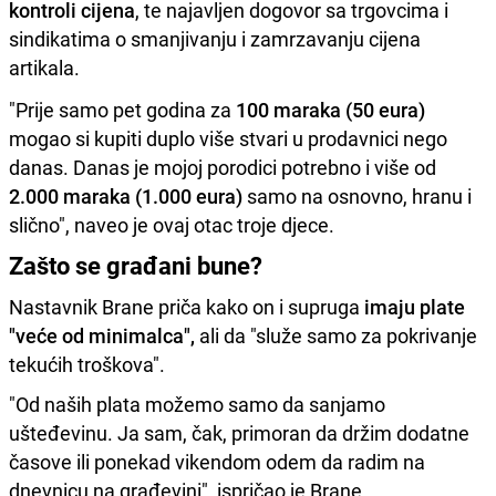
kontroli cijena
, te najavljen dogovor sa trgovcima i
sindikatima o smanjivanju i zamrzavanju cijena
artikala.
"Prije samo pet godina za
100 maraka (50 eura)
mogao si kupiti duplo više stvari u prodavnici nego
danas. Danas je mojoj porodici potrebno i više od
2.000 maraka (1.000 eura)
samo na osnovno, hranu i
slično", naveo je ovaj otac troje djece.
Zašto se građani bune?
Nastavnik Brane priča kako on i supruga
imaju plate
"veće od minimalca",
ali da "služe samo za pokrivanje
tekućih troškova".
"Od naših plata možemo samo da sanjamo
ušteđevinu. Ja sam, čak, primoran da držim dodatne
časove ili ponekad vikendom odem da radim na
dnevnicu na građevini", ispričao je Brane.