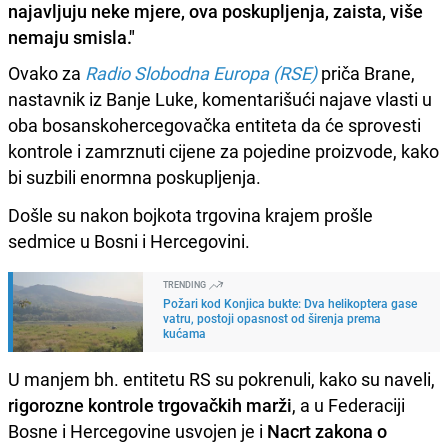
najavljuju neke mjere, ova poskupljenja, zaista, više
nemaju smisla."
Ovako za
Radio Slobodna Europa (RSE)
priča Brane,
nastavnik iz Banje Luke, komentarišući najave vlasti u
oba bosanskohercegovačka entiteta da će sprovesti
kontrole i zamrznuti cijene za pojedine proizvode, kako
bi suzbili enormna poskupljenja.
Došle su nakon bojkota trgovina krajem prošle
sedmice u Bosni i Hercegovini.
TRENDING
Požari kod Konjica bukte: Dva helikoptera gase
vatru, postoji opasnost od širenja prema
kućama
U manjem bh. entitetu RS su pokrenuli, kako su naveli,
rigorozne kontrole trgovačkih marži
, a u Federaciji
Bosne i Hercegovine usvojen je i
Nacrt zakona o