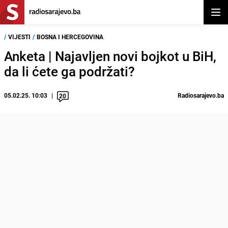
Otvor
/
VIJESTI
/
BOSNA I HERCEGOVINA
Anketa | Najavljen novi bojkot u BiH,
da li ćete ga podržati?
05.02.25. 10:03
Radiosarajevo.ba
20