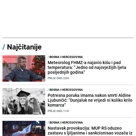
/
Najčitanije
/
BOSNA I HERCEGOVINA
Meteorolog FHMZ-a najavio kišu i pad
temperatura: "Jedno od najsvježijih ljeta
posljednjih godina"
PRIJE OKO 23H
/
BOSNA I HERCEGOVINA
Potresna poruka imama nakon smrti Aldine
Ljubunčić: "Dunjaluk ne vrijedi ni koliko krilo
komarca"
PRIJE OKO 11H
/
BOSNA I HERCEGOVINA
Nastavak provokacija: MUP RS oduzeo
zastavu s ljiljanima i sankcionisao vozača iz