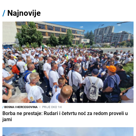
/
Najnovije
/
BOSNA I HERCEGOVINA
I
PRIJE OKO 1H
Borba ne prestaje: Rudari i četvrtu noć za redom proveli u
jami