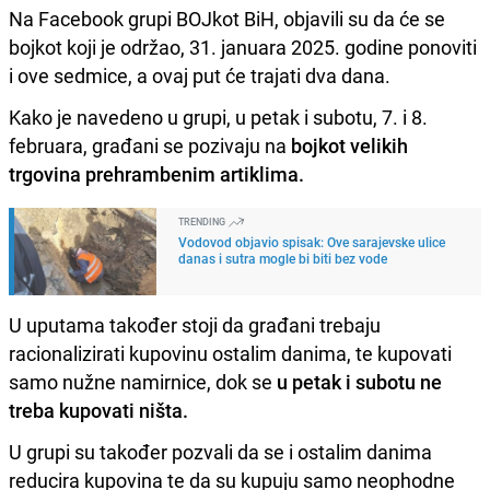
Na Facebook grupi BOJkot BiH, objavili su da će se
bojkot koji je održao, 31. januara 2025. godine ponoviti
i ove sedmice, a ovaj put će trajati dva dana.
Kako je navedeno u grupi, u petak i subotu, 7. i 8.
februara, građani se pozivaju na
bojkot velikih
trgovina prehrambenim artiklima.
TRENDING
Vodovod objavio spisak: Ove sarajevske ulice
danas i sutra mogle bi biti bez vode
U uputama također stoji da građani trebaju
racionalizirati kupovinu ostalim danima, te kupovati
samo nužne namirnice, dok se
u petak i subotu ne
treba kupovati ništa.
U grupi su također pozvali da se i ostalim danima
reducira kupovina te da su kupuju samo neophodne