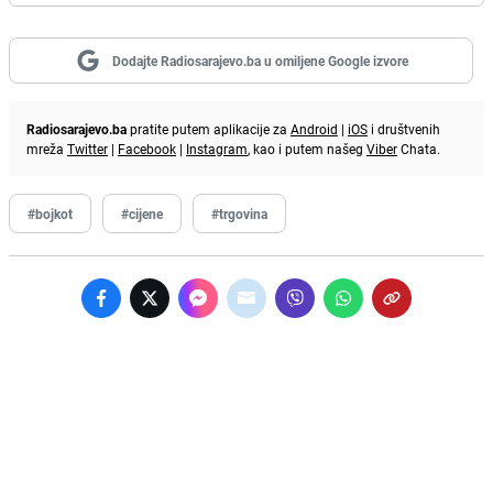
Dodajte Radiosarajevo.ba u omiljene Google izvore
Radiosarajevo.ba
pratite putem aplikacije za
Android
|
iOS
i društvenih
mreža
Twitter
|
Facebook
|
Instagram
, kao i putem našeg
Viber
Chata.
#bojkot
#cijene
#trgovina