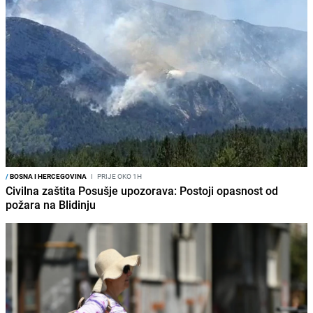
/
BOSNA I HERCEGOVINA
I
PRIJE OKO 1H
Civilna zaštita Posušje upozorava: Postoji opasnost od
požara na Blidinju