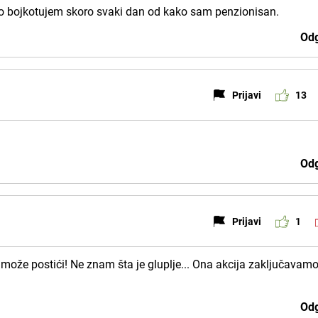
no bojkotujem skoro svaki dan od kako sam penzionisan.
Odg
Prijavi
13
Odg
Prijavi
1
 može postići! Ne znam šta je gluplje... Ona akcija zaključavam
Odg