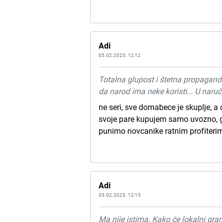
Adi
05.02.2025. 12:12
Totalna glupost i štetna propagand
da narod ima neke koristi... U naru
ne seri, sve domabece je skuplje, a
svoje pare kupujem samo uvozno, gl
punimo novcanike ratnim profiterim
Adi
05.02.2025. 12:15
Ma nije istima. Kako će lokalni gran