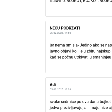
Naravno, BOJKOT, BOJKOT, BOJK
NEĆU PODRŽATI
05.02.2025. 11:50
jer nema smisla- Jedino ako se nap
javno objavi koji je u zbiru najskup
kad se počnu utrkivati u smanjnjeu
Adi
05.02.2025. 12:08
svake sedmice po dva dana bojkot tr
jedva prezivljavaju, ali imaju nize c