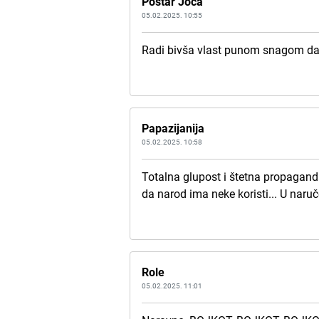
Poštar Joca
05.02.2025. 10:55
Radi bivša vlast punom snagom da 
Papazijanija
05.02.2025. 10:58
Totalna glupost i štetna propagand
da narod ima neke koristi... U naru
Role
05.02.2025. 11:01