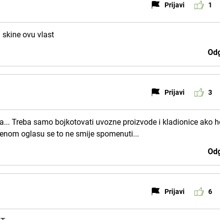
Prijavi
1
skine ovu vlast
Odg
Prijavi
3
a... Treba samo bojkotovati uvozne proizvode i kladionice ako 
čenom oglasu se to ne smije spomenuti...
Odg
Prijavi
6