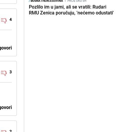
/
BOSNA I HERCEGOVINA
I
PRIJE OKO 5H
Pozlilo im u jami, ali se vratili: Rudari
RMU Zenica poručuju, 'nećemo odustati'
4
ovori
3
e
ovori
2