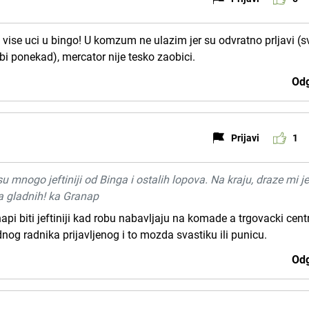
 vise uci u bingo! U komzum ne ulazim jer su odvratno prljavi (sv
i ponekad), mercator nije tesko zaobici.
Odg
Prijavi
1
su mnogo jeftiniji od Binga i ostalih lopova. Na kraju, draze mi j
ra gladnih! ka Granap
api biti jeftiniji kad robu nabavljaju na komade a trgovacki cent
dnog radnika prijavljenog i to mozda svastiku ili punicu.
Odg