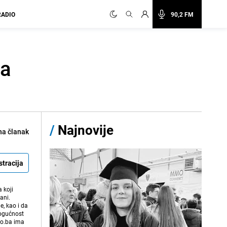
RADIO
90,2 FM
ga
/
Najnovije
na članak
stracija
 koji
ani.
e, kao i da
mogućnost
vo.ba ima