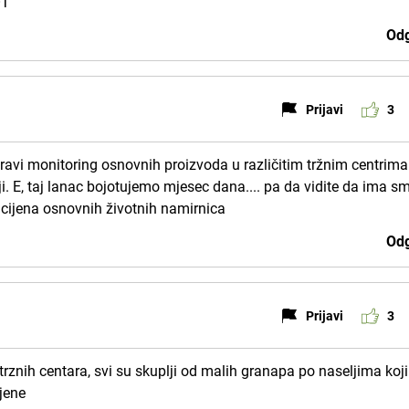
OT
Odg
Prijavi
3
ravi monitoring osnovnih proizvoda u različitim tržnim centrima
lji. E, taj lanac bojotujemo mjesec dana.... pa da vidite da ima sm
 cijena osnovnih životnih namirnica
Odg
Prijavi
3
znih centara, svi su skuplji od malih granapa po naseljima koji
ijene