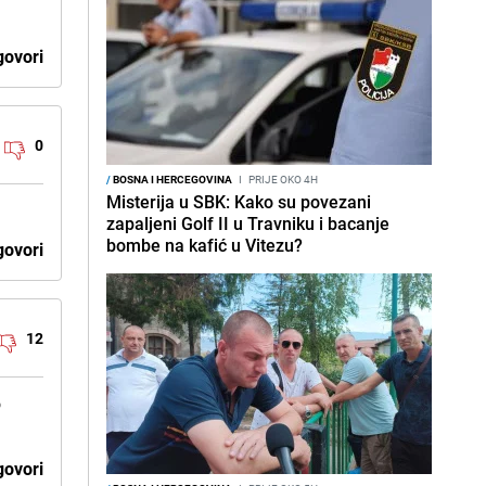
ovori
0
/
BOSNA I HERCEGOVINA
I
PRIJE OKO 4H
Misterija u SBK: Kako su povezani
zapaljeni Golf II u Travniku i bacanje
bombe na kafić u Vitezu?
ovori
12
o
ovori