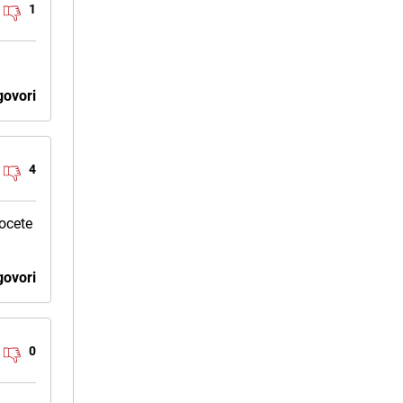
1
ovori
4
hocete
ovori
0