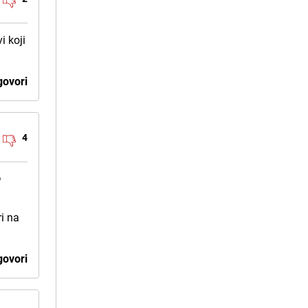
i koji
ovori
4
e
ri na
ovori