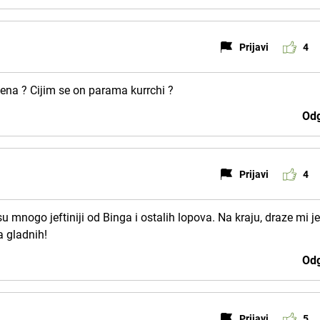
Prijavi
4
ijena ? Cijim se on parama kurrchi ?
Odg
Prijavi
4
su mnogo jeftiniji od Binga i ostalih lopova. Na kraju, draze mi j
a gladnih!
Odg
Prijavi
5