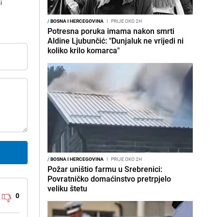
i
/
BOSNA I HERCEGOVINA
I
PRIJE OKO 2H
Potresna poruka imama nakon smrti
Aldine Ljubunčić: "Dunjaluk ne vrijedi ni
koliko krilo komarca"
/
BOSNA I HERCEGOVINA
I
PRIJE OKO 2H
Požar uništio farmu u Srebrenici:
Povratničko domaćinstvo pretrpjelo
veliku štetu
0