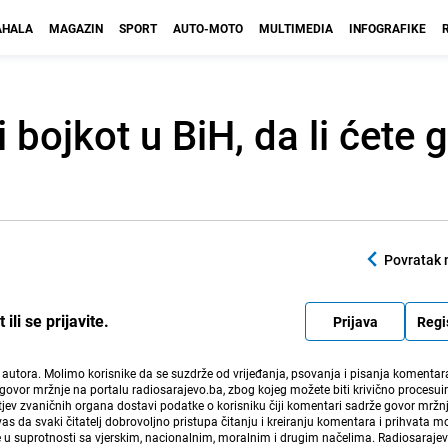
HALA
MAGAZIN
SPORT
AUTO-MOTO
MULTIMEDIA
INFOGRAFIKE
 bojkot u BiH, da li ćete 
Povratak 
li se prijavite.
Prijava
Regi
i autora. Molimo korisnike da se suzdrže od vrijeđanja, psovanja i pisanja komentara
govor mržnje na portalu radiosarajevo.ba, zbog kojeg možete biti krivično procesuir
ev zvaničnih organa dostavi podatke o korisniku čiji komentari sadrže govor mržnj
vas da svaki čitatelj dobrovoljno pristupa čitanju i kreiranju komentara i prihvata 
e u suprotnosti sa vjerskim, nacionalnim, moralnim i drugim načelima. Radiosaraje