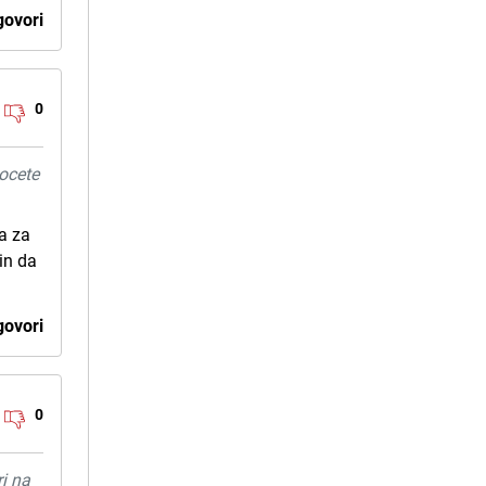
ovori
0
hocete
ja za
in da
ovori
0
ri na