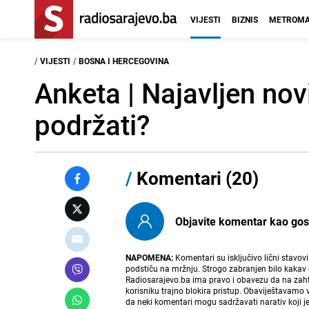
VIJESTI
BIZNIS
METROMA
/
VIJESTI
/
BOSNA I HERCEGOVINA
Anketa | Najavljen novi
podržati?
/
Komentari (20)
Objavite komentar kao gost i
NAPOMENA:
Komentari su isključivo lični stavov
podstiču na mržnju. Strogo zabranjen bilo kakav 
Radiosarajevo.ba ima pravo i obavezu da na zahtj
korisniku trajno blokira pristup. Obaviještavamo 
da neki komentari mogu sadržavati narativ koji j