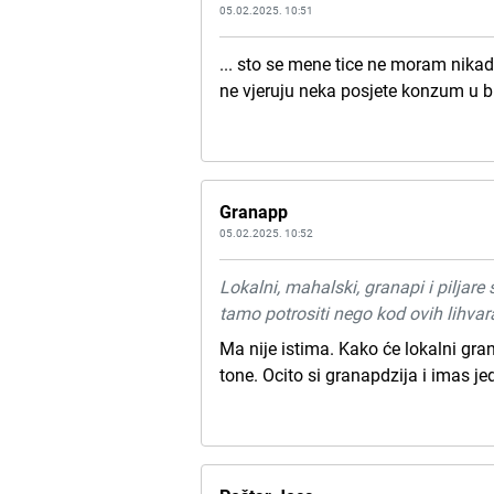
05.02.2025. 10:51
... sto se mene tice ne moram nikad
ne vjeruju neka posjete konzum u bb
Granapp
05.02.2025. 10:52
Lokalni, mahalski, granapi i piljare 
tamo potrositi nego kod ovih lihva
Ma nije istima. Kako će lokalni gran
tone. Ocito si granapdzija i imas je