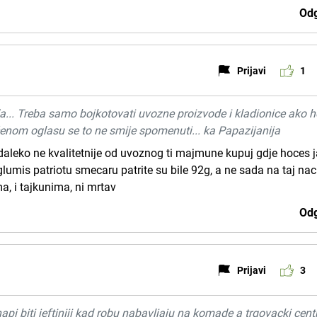
Odg
Prijavi
1
a... Treba samo bojkotovati uvozne proizvode i kladionice ako 
čenom oglasu se to ne smije spomenuti... ka Papazijanija
 daleko ne kvalitetnije od uvoznog ti majmune kupuj gdje hoces 
umis patriotu smecaru patrite su bile 92g, a ne sada na taj nac
a, i tajkunima, ni mrtav
Odg
Prijavi
3
api biti jeftiniji kad robu nabavljaju na komade a trgovacki cent