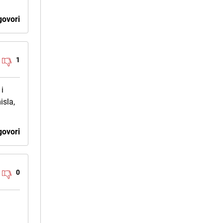
ovori
1
 i
isla,
ovori
0