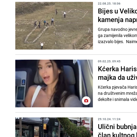
22.08.25. 18:06
Bijes u Velikoj
kamenja napr
Grupa navodno jevrejs
ga zamijenila veliko
izazvalo bijes. Naime,
09.02.25. 09:45
Kćerka Harisa
majka da uži
Kćerka pjevača Haris
na društvenim mrežama
dekolte i snimala vid
29.10.24. 11:24
Ulični bubnja
član kultnog