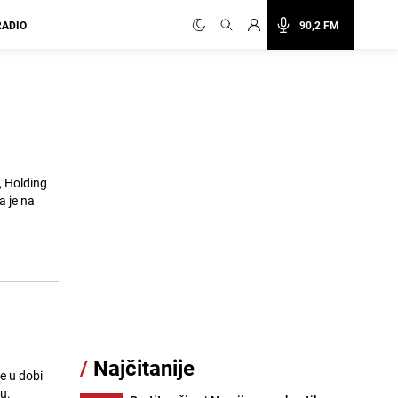
RADIO
90,2 FM
, Holding
a je na
/
Najčitanije
je u dobi
u.