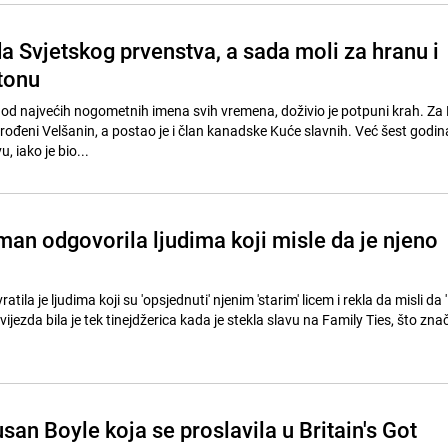
da Svjetskog prvenstva, a sada moli za hranu i
tonu
 od najvećih nogometnih imena svih vremena, doživio je potpuni krah. Za
 rođeni Velšanin, a postao je i član kanadske Kuće slavnih. Već šest godina
 iako je bio...
man odgovorila ljudima koji misle da je njeno
ila je ljudima koji su 'opsjednuti' njenim 'starim' licem i rekla da misli da 
zvijezda bila je tek tinejdžerica kada je stekla slavu na Family Ties, što znač
.
san Boyle koja se proslavila u Britain's Got