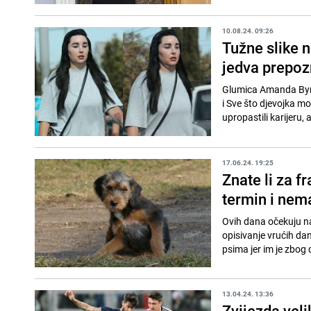
10.08.24. 09:26
Tužne slike n
jedva prepoz
Glumica Amanda Bynes
i Sve što djevojka mo
upropastili karijeru, ali
17.06.24. 19:25
Znate li za f
termin i nem
Ovih dana očekuju nas
opisivanje vrućih dan
psima jer im je zbog d
13.04.24. 13:36
Zvijezda vel