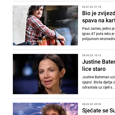
02.07.23. 21:18
Bio je zvijez
spava na kar
Paul James, jedno je
igrao 47 puta iako je
potpunom siromaštvu,
28.03.23. 10:13
Justine Bate
lice staro
Justine Bateman uzvrat
sjajno'. Bivša dječja 
odrastala uz cijeli s..
28.03.23. 09:33
Sjećate se Su