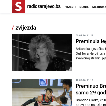
VIJESTI
BIZNIS
METROMA
/
zvijezda
09.07.26. 11:28
Preminula le
Britanska pjevačica B
Out for a Hero i It's 
zvaničnoj stranici pje
12.05.26. 21:15
Preminuo Bra
samo 29 god
Brandon Clarke, kriln
od 29 godina. Okolno