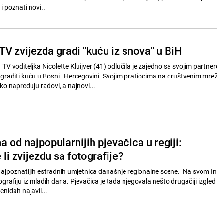
 i poznati novi...
V zvijezda gradi "kuću iz snova" u BiH
V voditeljka Nicolette Kluijver (41) odlučila je zajedno sa svojim partne
raditi kuću u Bosni i Hercegovini. Svojim pratiocima na društvenim mr
o napreduju radovi, a najnovi...
a od najpopularnijih pjevačica u regiji:
li zvijezdu sa fotografije?
najpoznatijih estradnih umjetnica današnje regionalne scene. Na svom 
otografiju iz mlađih dana. Pjevačica je tada njegovala nešto drugačiji izgle
nidah najavil...