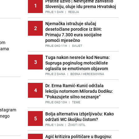
Pratite uživo | Nevrijeme zahvatilo
1
Sloveniju, oluje idu prema Hrvatskoj
PRIJE 1 DAN
|
REGIJA
Njemačka istražuje slučaj
2
desetočlane porodice iz BiH:
Primaju 7.300 eura socijalne
pomoći mjesečno
rom
PRIJE OKO 11H
|
SVIJET
ežama
Tuga nakon nesreće kod Neuma:
3
Supruga poginulog motocikliste
oglasila se emotivnom objavom
PRIJE 2 DANA
|
BOSNA I HERCEGOVINA
Dr. Erma Ramić-Kunić održala
4
lekciju notornom Miloradu Dodiku:
"Pokazujete silno neznanje"
PRIJE OKO 10H
|
TEME
Instagram
Bolja alternativa izbjeljivaču: Kako
d nego
5
održati WC školjku čistom?
PRIJE 1 DAN
|
ŽIVOT I STIL
Agić kritizira političare u Bugojnu: