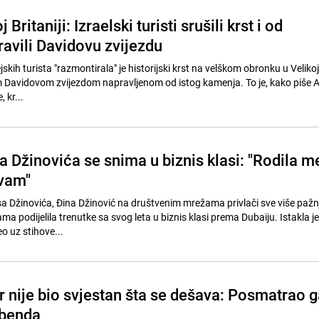
 Britaniji: Izraelski turisti srušili krst i od
avili Davidovu zvijezdu
kih turista "razmontirala" je historijski krst na velškom obronku u Velikoj B
m Davidovom zvijezdom napravljenom od istog kamenja. To je, kako piše A
 kr...
 Džinovića se snima u biznis klasi: "Rodila m
vam"
a Džinovića, Đina Džinović na društvenim mrežama privlači sve više pažnj
 podijelila trenutke sa svog leta u biznis klasi prema Dubaiju. Istakla je
eo uz stihove...
r nije bio svjestan šta se dešava: Posmatrao g
 benda