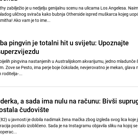
hy zabilježio je u nedjelju genijalnu scenu na ulicama Los Angelesa. Naim
 mladog uličnog svirača kako bubnja Otherside ispred muškarca kojeg uopć
itha! Ako vam je to ime...
 pingvin je totalni hit u svijetu: Upoznajte
superzvijezdu
-bijelih pingvina nastanjenih u Australijskom akvarijumu, jedno mladunče 
m. Zove se Pesto, ima perje boje čokolade, nevjerovatno je mekan, glava m
 roditelja-...
arderka, a sada ima nulu na računu: Bivši supru
postala čudovište
(82) u javnosti je dobila nadimak žena mačka zbog izgleda svog lica koje 
racija postalo izobličeno. Sada je na Instagramu objavila sliku na kojoj se
 operac...