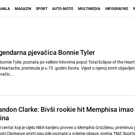
HALA
MAGAZIN
SPORT
AUTO-MOTO
MULTIMEDIA
INFOGRAFIKE
gendarna pjevačica Bonnie Tyler
onnie Tyler, poznata po velikim hitovima poput Total Eclipse of the Heart
a Heartache, preminula je u 75. godini života. Vijest o njenoj smrti objavljen
vačic...
ndon Clarke: Bivši rookie hit Memphisa imao
ina
i centar koji je cijelu NBA karijeru proveo u Memphis Grizzliesu, preminuo 
sti Clarkeove smrti nisu bile poznate u vrijeme objave, prema TMZ Sports