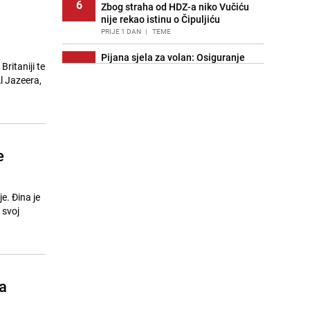
6
Zbog straha od HDZ-a niko Vučiću
nije rekao istinu o Čipuljiću
PRIJE 1 DAN
|
TEME
Pijana sjela za volan: Osiguranje
ritaniji te
7
odbilo isplatu štete na vozilu koje je
l Jazeera,
slupala Anja Ljubojević
PRIJE 2 DANA
|
BOSNA I HERCEGOVINA
Znate li šta Dino Merlin pojede prije
8
izlaska na scenu? Njegov ritual
iznenadio mnoge
e
PRIJE 1 DAN
|
SHOWBIZ
Akcija na Dobrinji: Specijalci MUP-a
9
KS opkolili zgradu
e. Đina je
PRIJE 2 DANA
|
LOKALNE TEME
 svoj
Nastavak provokacija: MUP RS
10
oduzeo zastavu s ljiljanima i
sankcionisao vozača iz Bosanskog
Novog
a
PRIJE 1 DAN
|
BOSNA I HERCEGOVINA
Stručnjaci upozoravaju: Izrael ulaže