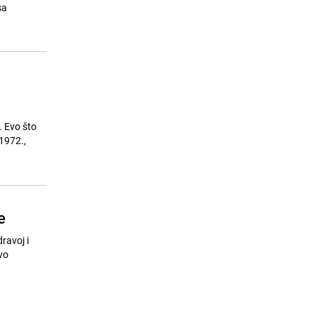
24.07.26. 10:46
|
SVIJET
sa
a
. Evo što
1972.,
e
ravoj i
vo