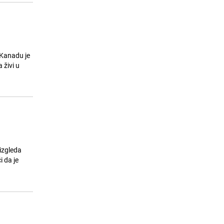
 Kanadu je
 živi u
'izgleda
i da je