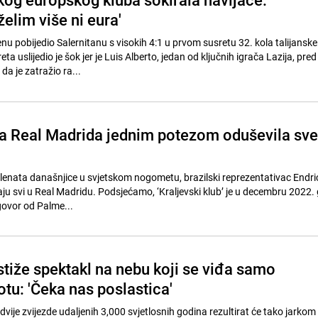
želim više ni eura'
nu pobijedio Salernitanu s visokih 4:1 u prvom susretu 32. kola talijanske 
a uslijedio je šok jer je Luis Alberto, jedan od ključnih igrača Lazija, pred
 je zatražio ra...
a Real Madrida jednim potezom oduševila sve
lenata današnjice u svjetskom nogometu, brazilski reprezentativac Endrick
aju svi u Real Madridu. Podsjećamo, ‘Kraljevski klub’ je u decembru 2022.
ovor od Palme...
tiže spektakl na nebu koji se viđa samo
tu: 'Čeka nas poslastica'
vije zvijezde udaljenih 3,000 svjetlosnih godina rezultirat će tako jarkom