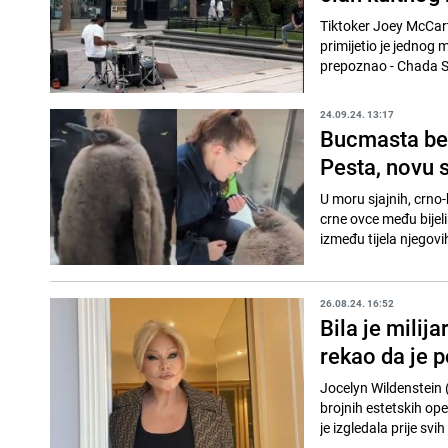
Tiktoker Joey McCart
primijetio je jednog
prepoznao - Chada Sm
24.09.24. 13:17
Bucmasta beba
Pesta, novu 
U moru sjajnih, crno
crne ovce među bijeli
između tijela njegovih
26.08.24. 16:52
Bila je milij
rekao da je 
Jocelyn Wildenstein 
brojnih estetskih ope
je izgledala prije svih