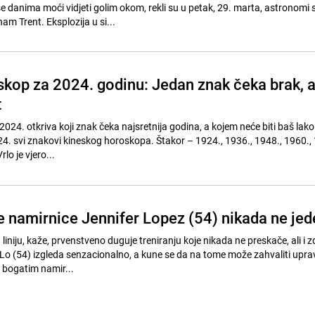
e danima moći vidjeti golim okom, rekli su u petak, 29. marta, astronomi 
am Trent. Eksplozija u si...
skop za 2024. godinu: Jedan znak čeka brak, 
t
024. otkriva koji znak čeka najsretnija godina, a kojem neće biti baš lako
4. svi znakovi kineskog horoskopa. Štakor – 1924., 1936., 1948., 1960., 
lo je vjero...
je namirnice Jennifer Lopez (54) nikada ne jed
liniju, kaže, prvenstveno duguje treniranju koje nikada ne preskače, ali i zd
J. Lo (54) izgleda senzacionalno, a kune se da na tome može zahvaliti upra
o bogatim namir...