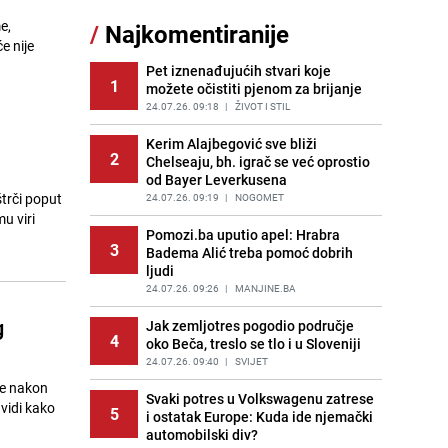
11
milione kako bi utjecao na
e,
/
Najkomentiranije
odgovore ChatGPT-a o Gazi
e nije
PRIJE OKO 14H
|
SVIJET
Pet iznenađujućih stvari koje
1
možete očistiti pjenom za brijanje
Pojavili su vam se mravi u kući? Bez
12
brige, ovo su najbolji načini da ih se
24.07.26. 09:18
|
ŽIVOT I STIL
riješite
Kerim Alajbegović sve bliži
PRIJE 3 DANA
|
ŽIVOT I STIL
2
Chelseaju, bh. igrač se već oprostio
od Bayer Leverkusena
Kao iz slastičarne: Rolada od
13
štrči poput
čokolade i kokosa bez pečenja,
24.07.26. 09:19
|
NOGOMET
jednostavan desert bez imalo muke
u viri
Pomozi.ba uputio apel: Hrabra
PRIJE 2 DANA
|
RECEPTI
3
Badema Alić treba pomoć dobrih
ljudi
Tajna savršenog makedonskog
14
ajvara: Stari recept za kremast i
24.07.26. 09:26
|
MANJINE.BA
bogat okus
g
Jak zemljotres pogodio područje
PRIJE 1 DAN
|
RECEPTI
4
oko Beča, treslo se tlo i u Sloveniji
Kako izgleda travnjak stadiona
24.07.26. 09:40
|
SVIJET
15
Koševo nakon tri koncerta Dine
je nakon
Merlina
Svaki potres u Volkswagenu zatrese
 vidi kako
5
i ostatak Europe: Kuda ide njemački
PRIJE 2 DANA
|
FOTO
automobilski div?