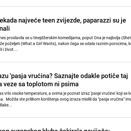
ekada najveće teen zvijezde, paparazzi su je
nali
 proslavila se u tinejdžerskim komedijama, poput Ona je najbolja (She'
že poželjeti (What a Girl Wants), nakon čega se odala raznim porocima, koj
 i život....
razu 'pasja vrućina? Saznajte odakle potiče taj
a veze sa toplotom ni psima
 vrlo visoke temperature, a svima je poznat izraz 'pasje vrućine' koji se ko
a. Možda ste prilikom korištenja ovog izraza mislili da "pasja vrućina" im
lake...
ikog europskog kluba šokirala navijače: