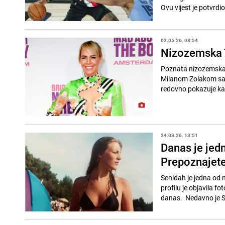
Ovu vijest je potvrdio
02.05.26. 08:54
Nizozemska T
Poznata nizozemska T
Milanom Zolakom sag
redovno pokazuje kak
24.03.26. 13:51
Danas je jedn
Prepoznajete 
Senidah je jedna od 
profilu je objavila f
danas. Nedavno je Se