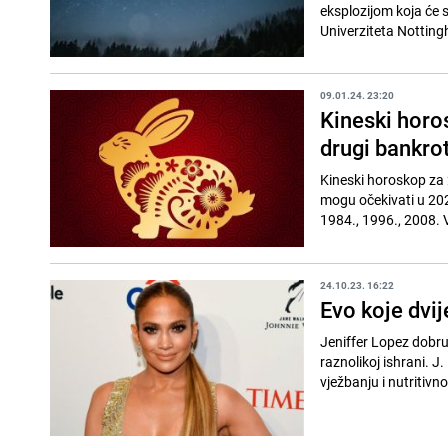
eksplozijom koja će s
Univerziteta Nottingh
09.01.24. 23:20
Kineski horo
drugi bankro
Kineski horoskop za 2
mogu očekivati u 202
1984., 1996., 2008. Vr
24.10.23. 16:22
Evo koje dvi
Jeniffer Lopez dobru 
raznolikoj ishrani. 
vježbanju i nutritivn