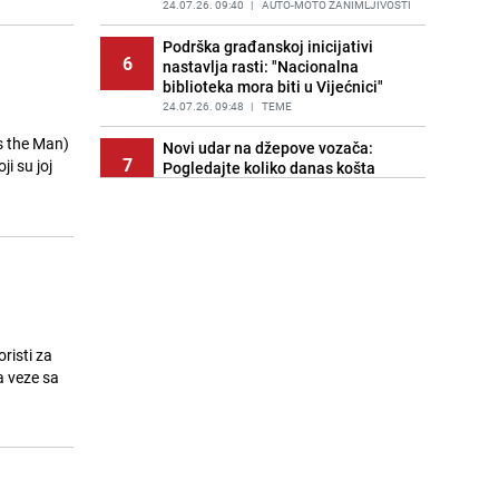
24.07.26. 09:40
|
AUTO-MOTO ZANIMLJIVOSTI
Podrška građanskoj inicijativi
6
nastavlja rasti: "Nacionalna
biblioteka mora biti u Vijećnici"
24.07.26. 09:48
|
TEME
s the Man)
Novi udar na džepove vozača:
7
i su joj
Pogledajte koliko danas košta
gorivo u Sarajevu
24.07.26. 09:57
|
LOKALNE TEME
Mini-feljton | Akademik Muhamed
8
Filipović. Bosanski duh poezije
Maka Dizdara (II)
24.07.26. 10:00
|
TEME
Pronađeno tijelo u moru kod
risti za
9
hrvatske obale, oglasila se policija
a veze sa
24.07.26. 10:03
|
REGIJA
Teška nesreća kod Banje Luke:
10
Vatrogasci izvlačili povrijeđene
24.07.26. 10:06
|
CRNA HRONIKA