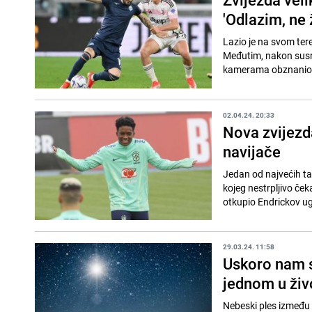
'Odlazim, ne 
Lazio je na svom tere
Međutim, nakon susret
kamerama obznanio da
02.04.24. 20:33
Nova zvijezd
navijače
Jedan od najvećih ta
kojeg nestrpljivo ček
otkupio Endrickov ug
29.03.24. 11:58
Uskoro nam s
jednom u živo
Nebeski ples između d