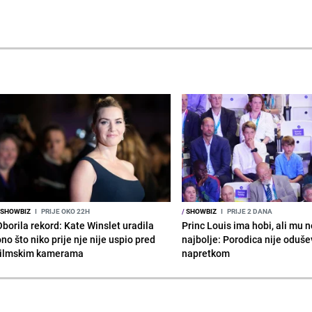
SHOWBIZ
I
PRIJE OKO 22H
/
SHOWBIZ
I
PRIJE 2 DANA
Oborila rekord: Kate Winslet uradila
Princ Louis ima hobi, ali mu n
no što niko prije nje nije uspio pred
najbolje: Porodica nije oduše
filmskim kamerama
napretkom