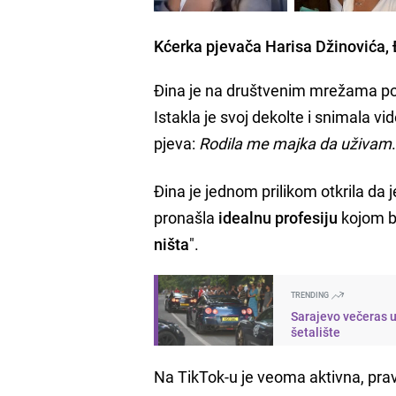
Kćerka pjevača Harisa Džinovića, 
Đina je na društvenim mrežama podi
Istakla je svoj dekolte i snimala 
pjeva:
Rodila me majka da uživam
Đina je jednom prilikom otkrila da 
pronašla
idealnu profesiju
kojom bi
ništa
".
TRENDING
Sarajevo večeras u
šetalište
Na TikTok-u je veoma aktivna, pra