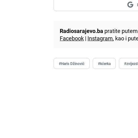
Radiosarajevo.ba
pratite putem 
Facebook
|
Instagram
, kao i p
#Haris Džinović
#kćerka
#zvijezd