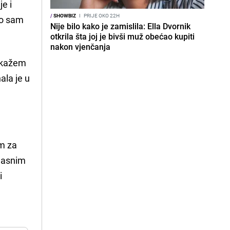
je i
/
SHOWBIZ
I
PRIJE OKO 22H
što sam
Nije bilo kako je zamislila: Ella Dvornik
otkrila šta joj je bivši muž obećao kupiti
nakon vjenčanja
a kažem
ala je u
em za
bjasnim
i