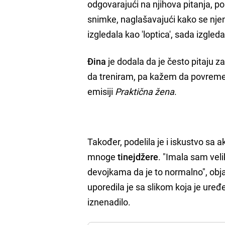
odgovarajući na njihova pitanja, pose
snimke, naglašavajući kako se nje
izgledala kao 'loptica', sada izgle
Đina
je dodala da je često pitaju z
da treniram, pa kažem da povremeno
emisiji
Praktična žena
.
Također, podelila je i iskustvo sa 
mnoge
tinejdžere
. "Imala sam veli
devojkama da je to normalno", objasn
uporedila je sa slikom koja je uređe
iznenadilo.