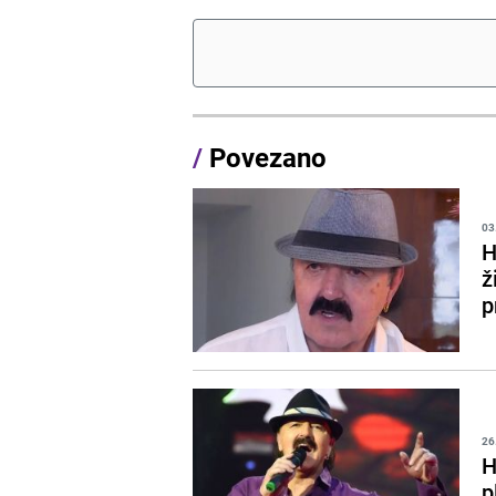
/
Povezano
03
H
ž
p
26
H
p