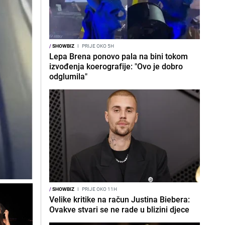
/
SHOWBIZ
I
PRIJE OKO 5H
Lepa Brena ponovo pala na bini tokom
izvođenja koerografije: "Ovo je dobro
odglumila"
/
SHOWBIZ
I
PRIJE OKO 11H
Velike kritike na račun Justina Biebera:
Ovakve stvari se ne rade u blizini djece