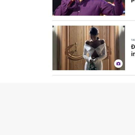
14
Đ
i