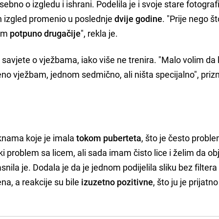
bno o izgledu i ishrani. Podelila je i svoje stare fotografi
n izgled promenio u poslednje
dvije godine
. "Prije nego 
dam
potpuno drugačije
", rekla je.
a savjete o vježbama, iako više ne trenira. "Malo volim d
 vježbam, jednom sedmično, ali ništa specijalno", prizn
aknama koje je imala
tokom puberteta
, što je često probl
ki problem sa licem, ali sada imam čisto lice i želim da o
ila je. Dodala je da je jednom podijelila sliku bez filtera 
na, a reakcije su bile
izuzetno pozitivne
, što ju je prijatno