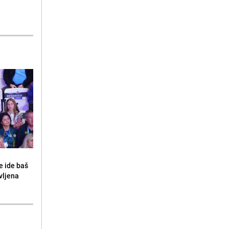
e ide baš
vljena