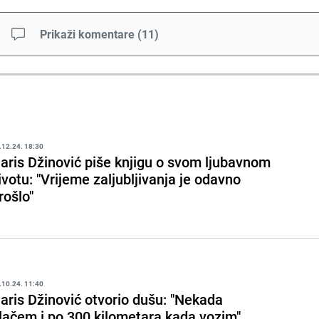
Prikaži komentare
(
11
)
.12.24. 18:30
aris Džinović piše knjigu o svom ljubavnom
ivotu: "Vrijeme zaljubljivanja je odavno
rošlo"
.10.24. 11:40
aris Džinović otvorio dušu: "Nekada
lačem i po 300 kilometara kada vozim"