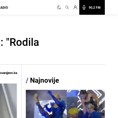
RADIO
90,2 FM
: "Rodila
osarajevo.ba
/
Najnovije