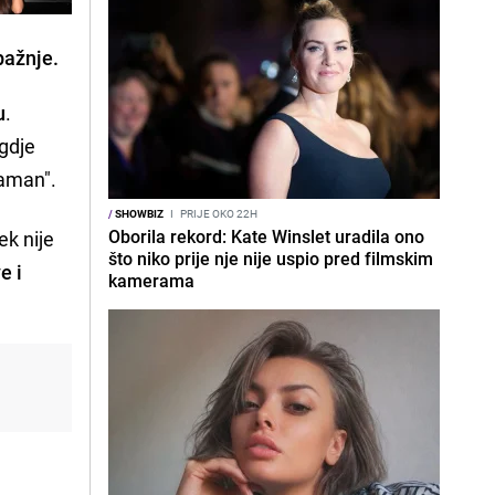
pažnje.
u
.
gdje
otaman".
/
SHOWBIZ
I
PRIJE OKO 22H
Oborila rekord: Kate Winslet uradila ono
jek nije
što niko prije nje nije uspio pred filmskim
ve i
kamerama