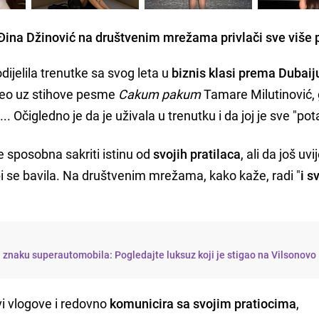
Đina Džinović na društvenim mrežama privlači sve više 
jelila trenutke sa svog leta u
biznis klasi prema Dubaij
video uz stihove pesme
Cakum pakum
Tamare Milutinović, 
.... Očigledno je da je uživala u trenutku i da joj je sve "p
je sposobna sakriti istinu od
svojih pratilaca
, ali da još uvi
 se bavila. Na društvenim mrežama, kako kaže, radi "
i s
 znaku superautomobila: Pogledajte luksuz koji je stigao na Vilsonovo
vi vlogove i redovno
komunicira sa svojim pratiocima
,