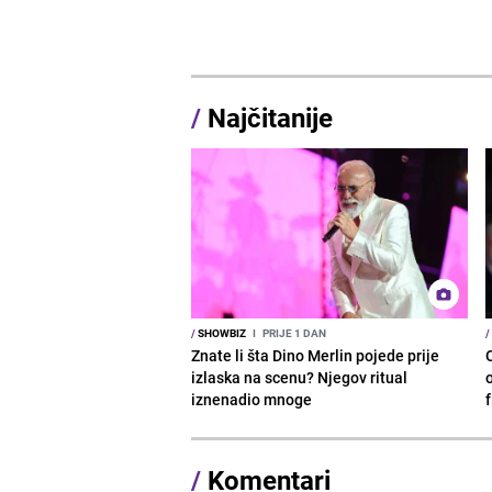
/
Najčitanije
/
SHOWBIZ
I
PRIJE 1 DAN
/
Znate li šta Dino Merlin pojede prije
izlaska na scenu? Njegov ritual
o
iznenadio mnoge
/
Komentari