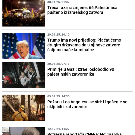
30.01.25. 21:32
Treća faza razmjene: 66 Palestinaca
pušteno iz izraelskog zatvora
29.01.25. 20:10
Trump ima novi prijedlog: Plaćat ćemo
drugim državama da u njihove zatvore
šaljemo naše kriminalce
20.01.25. 07:18
Primirje u Gazi: Izrael oslobodio 90
palestinskih zatvorenika
09.01.25. 14:35
Požar u Los Angelesu se širi: U gašenje se
uključili i zatvorenici
12.12.24. 14:27
Potresna reportaža CNN-a: Novinarska