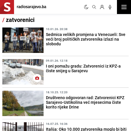
Otvor
/
zatvorenici
10.01.26. 20:38
Sedmica velikih promjena u Venecueli: Sve
veći broj političkih zatvorenika izlazi na
slobodu
09.01.26. 12:18
I oni pomažu gradu: Zatvorenici iz KPZ-a
čiste snijeg u Sarajevu
18.10.25. 12:20
Društveno odgovoran rad: Zatvorenici KPZ
Sarajevo-Ustikolina već mjesecima čiste
korito rijeke Drine
16.07.25. 16:36
Italija: Oko 10.000 zatvorenika moglo bi biti