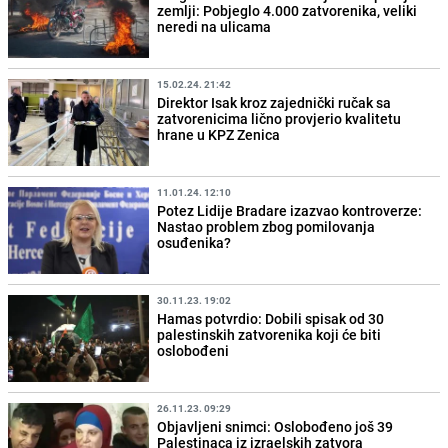
zemlji: Pobjeglo 4.000 zatvorenika, veliki
neredi na ulicama
15.02.24. 21:42
Direktor Isak kroz zajednički ručak sa
zatvorenicima lično provjerio kvalitetu
hrane u KPZ Zenica
11.01.24. 12:10
Potez Lidije Bradare izazvao kontroverze:
Nastao problem zbog pomilovanja
osuđenika?
30.11.23. 19:02
Hamas potvrdio: Dobili spisak od 30
palestinskih zatvorenika koji će biti
oslobođeni
26.11.23. 09:29
Objavljeni snimci: Oslobođeno još 39
Palestinaca iz izraelskih zatvora