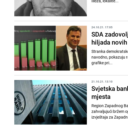
Ilidža, lokalite...
24.10.21. 17:05
SDA zadovolj
hiljada novih
Stranka demokratske 
navodno, pokazuju ra
grafike pri...
21.10.21. 13:10
Svjetska bank
mjesta
Region Zapadnog Balk
zahvaljujući bržem
izvještaja za Zapadni