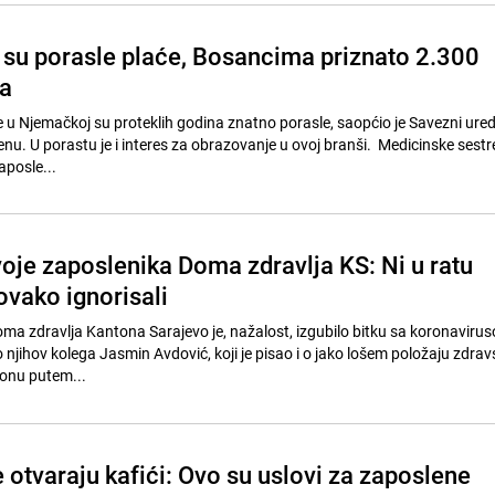
su porasle plaće, Bosancima priznato 2.300
a
e u Njemačkoj su proteklih godina znatno porasle, saopćio je Savezni ured
nu. U porastu je i interes za obrazovanje u ovoj branši. Medicinske sestr
posle...
oje zaposlenika Doma zdravlja KS: Ni u ratu
ovako ignorisali
ma zdravlja Kantona Sarajevo je, nažalost, izgubilo bitku sa koronaviru
o njihov kolega Jasmin Avdović, koji je pisao i o jako lošem položaju zdrav
onu putem...
e otvaraju kafići: Ovo su uslovi za zaposlene