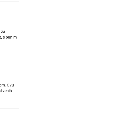
 za
e, s punim
som. Ovu
stvenih