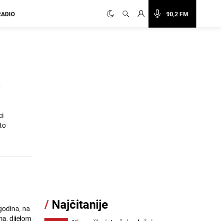
RADIO
90,2 FM
e
ci
to
/
Najčitanije
godina, na
ma, dijelom