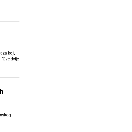
25.07.26. 13:11
|
TECH
aza koji,
 "Ove dvije
ih
omskog