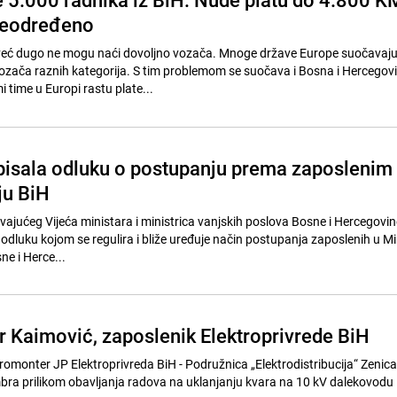
neodređeno
već dugo ne mogu naći dovoljno vozača. Mnoge države Europe suočavaju
zača raznih kategorija. S tim problemom se suočava i Bosna i Hercegovi
i time u Europi rastu plate...
pisala odluku o postupanju prema zaposlenim
ju BiH
ajućeg Vijeća ministara i ministrica vanjskih poslova Bosne i Hercegovin
 odluku kojom se regulira i bliže uređuje način postupanja zaposlenih u M
ne i Herce...
r Kaimović, zaposlenik Elektroprivrede BiH
romonter JP Elektroprivreda BiH - Podružnica „Elektrodistribucija“ Zenica
bra prilikom obavljanja radova na uklanjanju kvara na 10 kV dalekovodu 