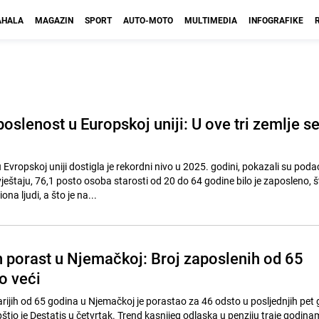
HALA
MAGAZIN
SPORT
AUTO-MOTO
MULTIMEDIA
INFOGRAFIKE
slenost u Europskoj uniji: U ove tri zemlje s
Evropskoj uniji dostigla je rekordni nivo u 2025. godini, pokazali su poda
ještaju, 76,1 posto osoba starosti od 20 do 64 godine bilo je zaposleno, š
ona ljudi, a što je na...
 porast u Njemačkoj: Broj zaposlenih od 65
o veći
arijih od 65 godina u Njemačkoj je porastao za 46 odsto u posljednjih pet 
štio je Destatis u četvrtak. Trend kasnijeg odlaska u penziju traje godina