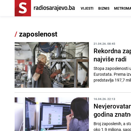
VIJESTI
BIZNIS
METROMA
/
zaposlenost
21.04.26. 08:45
Rekordna zapo
najviše radi
Stopa zaposlenosti u 
Eurostata. Prema izv
predstavlja 197,7 mili
16.04.26. 22:13
Nevjerovatan
godina znatn
Broj zaposlenih, a st
oko 1.9 miliona, saop