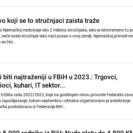
 koji se to stručnjaci zaista traže
 Njemačkoj nedostaje oko 2 miliona stručnjaka, iako je istovremeno tu pr
neće svaki stručnjak lako naći posao u ovoj zemlji. Njemačkoj privredi ne 
se čini...
i biti najtraženiji u FBiH u 2023.: Trgovci,
oci, kuhari, IT sektor...
a tržišta rada 2022/2023, koje na godišnjem nivou provode Federalni zavo
 zapošljavanje, tokom septembra i oktobra organizovano je anketiranje
rka poslodavaca iz Federacije BiH...
e 5.000 radnika iz BiH: Nude platu do 4.800 K