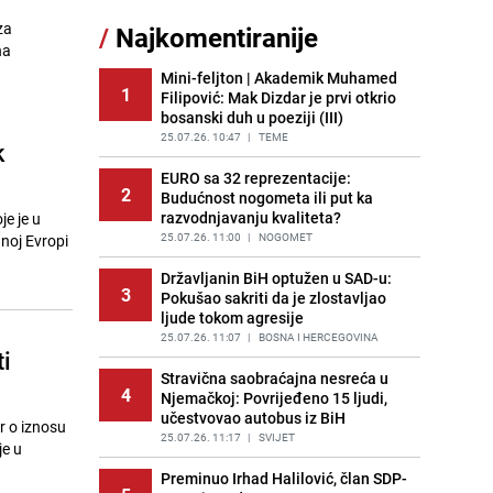
Nastavak provokacija: MUP RS
za
/
Najkomentiranije
11
oduzeo zastavu s ljiljanima i
na
sankcionisao vozača iz Bosanskog
Novog
Mini-feljton | Akademik Muhamed
1
Filipović: Mak Dizdar je prvi otkrio
PRIJE 2 DANA
|
BOSNA I HERCEGOVINA
bosanski duh u poeziji (III)
Borba trajala satima: Pogledajte
25.07.26. 10:47
|
TEME
k
12
'grdosiju' od skoro tri metra koju su
braća izvukla iz mora
EURO sa 32 reprezentacije:
2
Budućnost nogometa ili put ka
PRIJE 2 DANA
|
SVIJET
razvodnjavanju kvaliteta?
je je u
Gosti iz Njemačke napravili požar u
25.07.26. 11:00
|
NOGOMET
dnoj Evropi
13
apartmanu u Istri, vlasniku se
smijali i pokazivali srednji prst
Državljanin BiH optužen u SAD-u:
3
Pokušao sakriti da je zlostavljao
PRIJE 1 DAN
|
REGIJA
ljude tokom agresije
Jedan od najvećih gradova nije na
25.07.26. 11:07
|
BOSNA I HERCEGOVINA
14
i
listi: Ovo su lokacije prvih Lidl
prodavnica u BiH
Stravična saobraćajna nesreća u
4
Njemačkoj: Povrijeđeno 15 ljudi,
PRIJE OKO 16H
|
BOSNA I HERCEGOVINA
učestvovao autobus iz BiH
r o iznosu
Kako očistiti staklo od tuš-kabina:
25.07.26. 11:17
|
SVIJET
je u
15
Jednostavni savjeti za očuvanje
sjaja
Preminuo Irhad Halilović, član SDP-