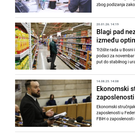
zbog podizanja zakon
20.01.26. 14:19
Blagi pad nez
između optim
Tržište rada u Bosni 
podaci za novembar p
put do stabilnog i ur
14.08.25. 14:08
Ekonomski st
zaposlenosti
Ekonomski stručnjak 
zaposlenosti u Feder
FBiH o zaposlenosti u