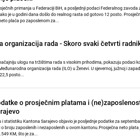
sječnih primanja u Federaciji BiH, a posljednji podaci Federalnog zavoda 
kako je u godini dana došlo do realnog rasta od gotovo 12 posto. Prosječ
neto plaća po zaposlenom za...
organizacija rada - Skoro svaki četvrti radni
načajniju ulogu na tržištima rada s visokim prihodima, pokazuju podaci ko
 Međunarodna organizacija rada (ILO) u Ženevi. U sjevernoj, južnoj i zapa
22,5 posto...
atke o prosječnim platama i (ne)zaposlenost
rajevo
 i statistiku Kantona Sarajevo objavio je posljednje podatke za septemba
 i o broju zaposlenih i nezaposlenih u ovom kantonu.Prosječna neto plata 
549 KM, što je za...