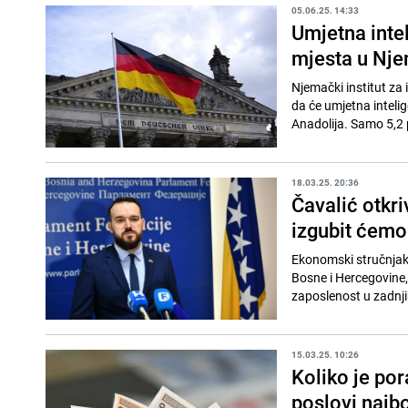
05.06.25. 14:33
Umjetna intel
mjesta u Nje
Njemački institut za 
da će umjetna inteli
Anadolija. Samo 5,2 
18.03.25. 20:36
Čavalić otkr
izgubit ćemo
Ekonomski stručnjak 
Bosne i Hercegovine,
zaposlenost u zadnji
15.03.25. 10:26
Koliko je por
poslovi najbo