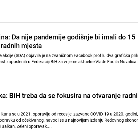
na: Da nije pandemije godišnje bi imali do 15
 radnih mjesta
akcije (SDA) objavila je na zvaničnom Facebook profilu dva grafička prik
st zaposlenih u Federaciji BiH za vrijeme aktuelne Vlade Fadila Novalića.
a: BiH treba da se fokusira na otvaranje radn
ana se u 2021. oporavlja od recesije izazvane COVID-19 u 2020. godini,
 oporavku od očekivanog, navodi se u najnovijem izdanju Redovnog ekon
 Balkan, Zeleni oporavak....