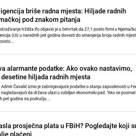
igencija briše radna mjesta: Hiljade radnih
mačkoj pod znakom pitanja
istraživanje tržišta ifo objavio je u četvrtak da 27,1 posto firmi u Njemačk
gencija (UI) u narednih pet godina dovesti do smanjenja broja radnih mjest
posto...
iva alarmante podatke: Ako ovako nastavimo,
 desetine hiljada radnih mjesta
Admir Čavalić iznio je zabrinjavajuće podatke o stanju zaposlenosti u Fed
 naglašavajući da država ulazi u ozbiljan ekonomski pad. "Ako se posmat
h pet godina na području...
asla prosječna plata u FBiH? Pogledajte koji s
lje plaćeni