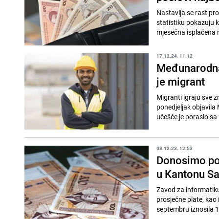
Nastavlja se rast pro
statistiku pokazuju 
mjesečna isplaćena 
17.12.24. 11:12
Međunarodna 
je migrant
Migranti igraju sve z
ponedjeljak objavila
učešće je poraslo sa 
08.12.23. 12:53
Donosimo pod
u Kantonu Sa
Zavod za informatiku
prosječne plate, kao
septembru iznosila 1.