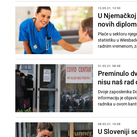
12.05.21. 13:50
U Njemačkoj 
novih diplom
Plaće u sektoru njeg
statistiku u Wiesbade
radnim vremenom, za
31.03.21. 08:48
Preminulo dv
nisu naš rad 
Dvoje zaposlenika Do
informaciju je objavi
radnika u ovom kant
08.03.21. 10:08
U Sloveniji s