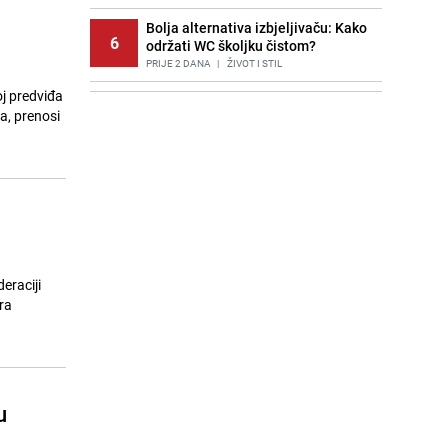
Bolja alternativa izbjeljivaču: Kako
6
održati WC školjku čistom?
PRIJE 2 DANA
|
ŽIVOT I STIL
oj predviđa
Agić kritizira političare u Bugojnu:
7
a, prenosi
Zbog straha od HDZ-a niko Vučiću
nije rekao istinu o Čipuljiću
PRIJE 2 DANA
|
TEME
Stručnjaci upozoravaju: Izrael ulaže
8
milione kako bi utjecao na
odgovore ChatGPT-a o Gazi
PRIJE 1 DAN
|
SVIJET
Potresna poruka imama nakon
eraciji
9
smrti Aldine Ljubunčić: "Dunjaluk
ra
ne vrijedi ni koliko krilo komarca"
PRIJE OKO 12H
|
BOSNA I HERCEGOVINA
Cijela regija čeka njegovu
10
progonozu: Poznati meteorolog
u
najavljuje veću promjenu vremena
PRIJE OKO 18H
|
REGIJA