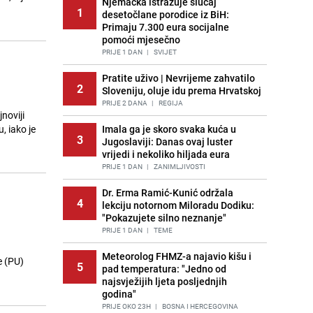
Njemačka istražuje slučaj
1
desetočlane porodice iz BiH:
Primaju 7.300 eura socijalne
pomoći mjesečno
PRIJE 1 DAN
|
SVIJET
Pratite uživo | Nevrijeme zahvatilo
2
Sloveniju, oluje idu prema Hrvatskoj
PRIJE 2 DANA
|
REGIJA
noviji
, iako je
Imala ga je skoro svaka kuća u
3
Jugoslaviji: Danas ovaj luster
vrijedi i nekoliko hiljada eura
PRIJE 1 DAN
|
ZANIMLJIVOSTI
Dr. Erma Ramić-Kunić održala
4
lekciju notornom Miloradu Dodiku:
"Pokazujete silno neznanje"
PRIJE 1 DAN
|
TEME
Meteorolog FHMZ-a najavio kišu i
e (PU)
5
pad temperatura: "Jedno od
najsvježijih ljeta posljednjih
godina"
PRIJE OKO 23H
|
BOSNA I HERCEGOVINA