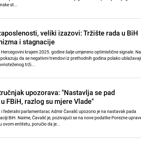
ske st...
aposlenosti, veliki izazovi: Tržište rada u BiH
izma i stagnacije
i Hercegovini krajem 2025. godine šalje umjereno optimistične signale. Naj
okazuju da se negativni trendovi iz prethodnih godina polako ublažavaju
avnoteženog trži...
ručnjak upozorava: "Nastavlja se pad
 u FBiH, razlog su mjere Vlade"
i federalni parlamentarac Admir Čavalić upozorio je na nastavak pada
aciji BiH. Naime, Čavalić je, pozivajući se na nove podatke Porezne uprav
 ovom entitetu, poručio da je...