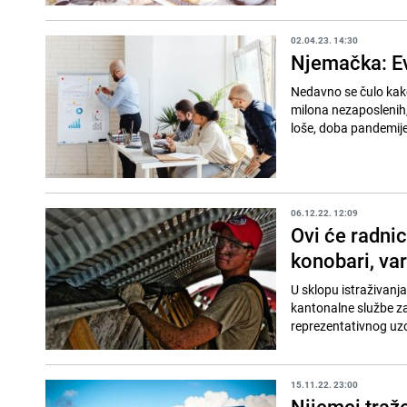
02.04.23. 14:30
Njemačka: Evo
Nedavno se čulo kako
milona nezaposlenih, 
loše, doba pandemije 
06.12.22. 12:09
Ovi će radnic
konobari, vari
U sklopu istraživanj
kantonalne službe za
reprezentativnog uzo
15.11.22. 23:00
Nijemci traž