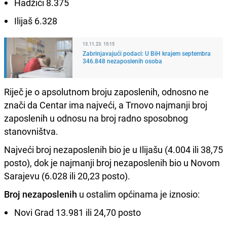
Hadžići 8.375
Ilijaš 6.328
13.11.23. 15:15
Zabrinjavajući podaci: U BiH krajem septembra
346.848 nezaposlenih osoba
Riječ je o apsolutnom broju zaposlenih, odnosno ne
znači da Centar ima najveći, a Trnovo najmanji broj
zaposlenih u odnosu na broj radno sposobnog
stanovništva.
Najveći broj nezaposlenih bio je u Ilijašu (4.004 ili 38,75
posto), dok je najmanji broj nezaposlenih bio u Novom
Sarajevu (6.028 ili 20,23 posto).
Broj nezaposlenih
u ostalim općinama je iznosio:
Novi Grad 13.981 ili 24,70 posto