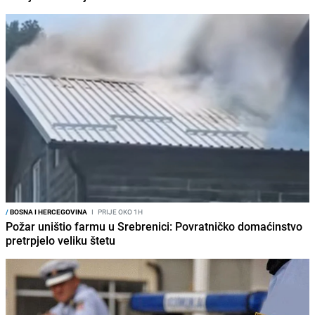
/
BOSNA I HERCEGOVINA
I
PRIJE OKO 1H
Požar uništio farmu u Srebrenici: Povratničko domaćinstvo
pretrpjelo veliku štetu