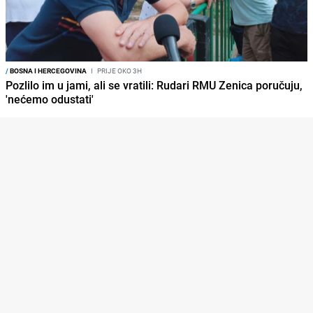
/
BOSNA I HERCEGOVINA
I
PRIJE OKO 3H
Pozlilo im u jami, ali se vratili: Rudari RMU Zenica poručuju,
'nećemo odustati'