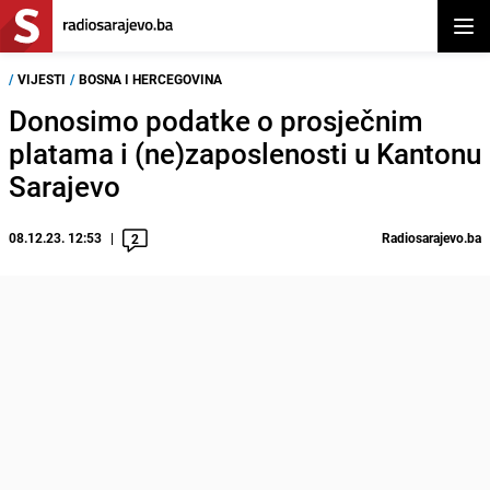
Otvor
/
VIJESTI
/
BOSNA I HERCEGOVINA
Donosimo podatke o prosječnim
platama i (ne)zaposlenosti u Kantonu
Sarajevo
08.12.23. 12:53
Radiosarajevo.ba
2