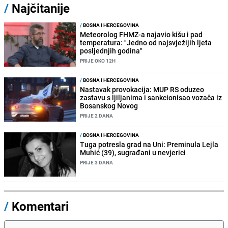
/
Najčitanije
/
BOSNA I HERCEGOVINA
Meteorolog FHMZ-a najavio kišu i pad
temperatura: "Jedno od najsvježijih ljeta
posljednjih godina"
PRIJE OKO 12H
/
BOSNA I HERCEGOVINA
Nastavak provokacija: MUP RS oduzeo
zastavu s ljiljanima i sankcionisao vozača iz
Bosanskog Novog
PRIJE 2 DANA
/
BOSNA I HERCEGOVINA
Tuga potresla grad na Uni: Preminula Lejla
Muhić (39), sugrađani u nevjerici
PRIJE 3 DANA
/
Komentari