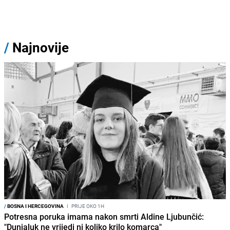
/
Najnovije
/
BOSNA I HERCEGOVINA
I
PRIJE OKO 1H
Potresna poruka imama nakon smrti Aldine Ljubunčić:
"Dunjaluk ne vrijedi ni koliko krilo komarca"