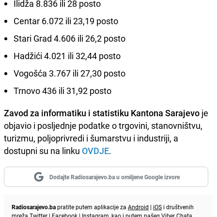
Ilidža 8.836 ili 28 posto
Centar 6.072 ili 23,19 posto
Stari Grad 4.606 ili 26,2 posto
Hadžići 4.021 ili 32,44 posto
Vogošća 3.767 ili 27,30 posto
Trnovo 436 ili 31,92 posto
Zavod za informatiku i statistiku Kantona Sarajevo
je
objavio i posljednje podatke o trgovini, stanovništvu,
turizmu, poljoprivredi i šumarstvu i industriji, a
dostupni su na linku
OVDJE
.
Dodajte Radiosarajevo.ba u omiljene Google izvore
Radiosarajevo.ba
pratite putem aplikacije za
Android
|
iOS
i društvenih
mreža
Twitter
|
Facebook
|
Instagram
, kao i putem našeg
Viber
Chata.