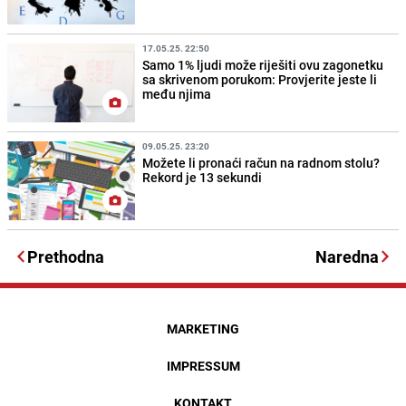
17.05.25. 22:50
Samo 1% ljudi može riješiti ovu zagonetku
sa skrivenom porukom: Provjerite jeste li
među njima
09.05.25. 23:20
Možete li pronaći račun na radnom stolu?
Rekord je 13 sekundi
Prethodna
Naredna
MARKETING
IMPRESSUM
KONTAKT