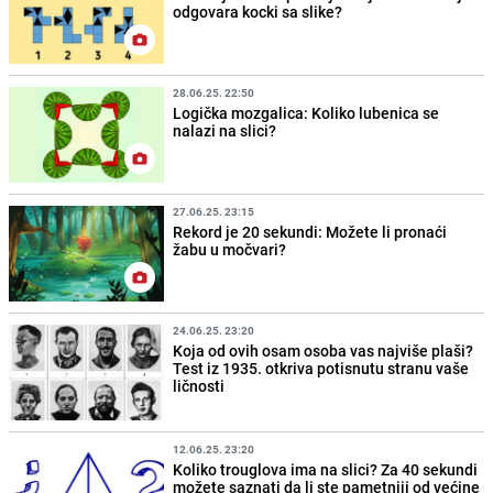
odgovara kocki sa slike?
28.06.25. 22:50
Logička mozgalica: Koliko lubenica se
nalazi na slici?
27.06.25. 23:15
Rekord je 20 sekundi: Možete li pronaći
žabu u močvari?
24.06.25. 23:20
Koja od ovih osam osoba vas najviše plaši?
Test iz 1935. otkriva potisnutu stranu vaše
ličnosti
12.06.25. 23:20
Koliko trouglova ima na slici? Za 40 sekundi
možete saznati da li ste pametniji od većine