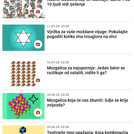
10 ljudi vidi rješenje
11.07.25. 23:20
Vježba za vaše moždane vijuge: Pokušajte
pogoditi koliko ima trouglova na slici
10.07.25. 23:20
Mozgalica za najupornije: Jedan šator se
razlikuje od ostalih, vidite li ga?
30.06.25. 23:20
Mozgalica koja će vas zbuniti: Gdje se krije
zvijezda?
29.06.25. 22:50
Testirajte moć opažanja: Koja kombinacija