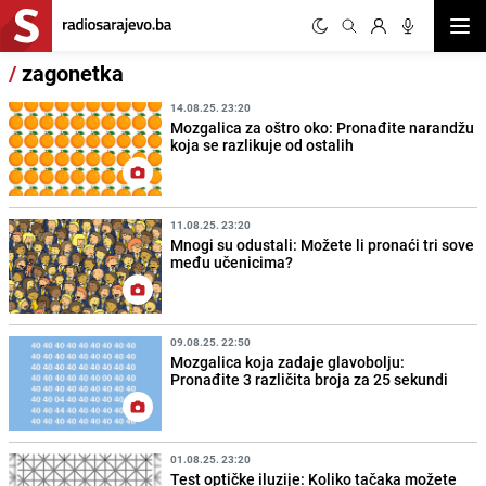
Otvor
/
zagonetka
14.08.25. 23:20
Mozgalica za oštro oko: Pronađite narandžu
koja se razlikuje od ostalih
11.08.25. 23:20
Mnogi su odustali: Možete li pronaći tri sove
među učenicima?
09.08.25. 22:50
Mozgalica koja zadaje glavobolju:
Pronađite 3 različita broja za 25 sekundi
01.08.25. 23:20
Test optičke iluzije: Koliko tačaka možete