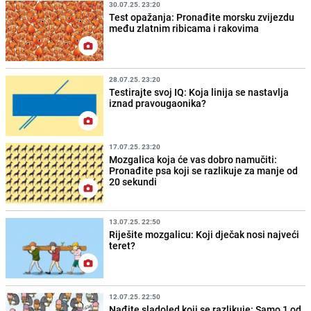
30.07.25. 23:20
Test opažanja: Pronađite morsku zvijezdu
među zlatnim ribicama i rakovima
28.07.25. 23:20
Testirajte svoj IQ: Koja linija se nastavlja
iznad pravougaonika?
17.07.25. 23:20
Mozgalica koja će vas dobro namučiti:
Pronađite psa koji se razlikuje za manje od
20 sekundi
13.07.25. 22:50
Riješite mozgalicu: Koji dječak nosi najveći
teret?
12.07.25. 22:50
Nađite sladoled koji se razlikuje: Samo 1 od