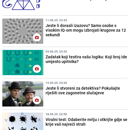
11.06.25. 23:20
Jeste li dorasli izazovu? Samo osobe s
visokim IQ-om mogu izbrojati krugove za 12
sekundi
03.06.25. 23:20
Zadatak koji testira vašu logiku: Koji broj ide
umjesto upitnika?
19.05.25. 23:20
Jeste li stvoreni za detektiva? Pokušajte
riješiti ove zagonetne slučajeve
18.05.25. 22:50
Viralni test: Odaberite mrlju i otkrijte gdje se
krije vaš najveći strah