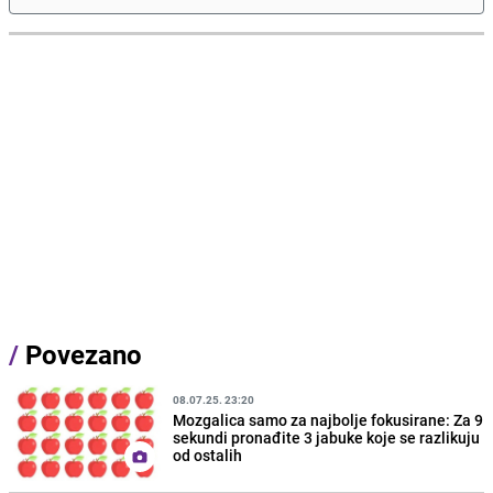
/
Povezano
08.07.25. 23:20
Mozgalica samo za najbolje fokusirane: Za 9
sekundi pronađite 3 jabuke koje se razlikuju
od ostalih