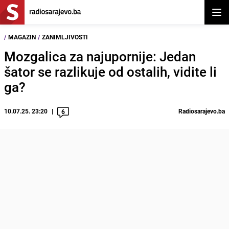
Otvor
/
MAGAZIN
/
ZANIMLJIVOSTI
Mozgalica za najupornije: Jedan
šator se razlikuje od ostalih, vidite li
ga?
10.07.25. 23:20
Radiosarajevo.ba
6