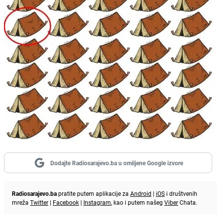
Dodajte Radiosarajevo.ba u omiljene Google izvore
Radiosarajevo.ba
pratite putem aplikacije za
Android
|
iOS
i društvenih
mreža
Twitter
|
Facebook
|
Instagram
, kao i putem našeg
Viber
Chata.