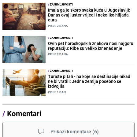
/
ZANIMLJIVOSTI
Imala ga je skoro svaka kuća u Jugoslaviji:
Danas ovaj luster vrijedi i nekoliko hiljada
eura
PRIJE 2 DANA
/
ZANIMLJIVOSTI
Ovih pet horoskopskih znakova nosi najgoru
reputaciju: Ribe su veliko iznenađenje
PRIJE 2 DANA
/
ZANIMLJIVOSTI
Turiste pitali - na koje se destinacije nikad
ne bi vratili: Jedna zemlja posebno se
izdvojila
PRIJE 1 DAN
/
Komentari
Prikaži komentare
(
6
)