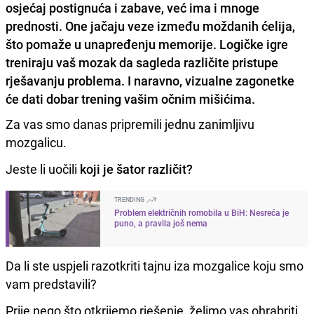
osjećaj postignuća i zabave, već ima i mnoge
prednosti. One jačaju veze između moždanih ćelija,
što pomaže u unapređenju memorije. Logičke igre
treniraju vaš mozak da sagleda različite pristupe
rješavanju problema. I naravno, vizualne zagonetke
će dati dobar trening vašim očnim mišićima.
Za vas smo danas pripremili jednu zanimljivu
mozgalicu.
Jeste li uočili
koji je šator različit?
TRENDING
Problem električnih romobila u BiH: Nesreća je
puno, a pravila još nema
Da li ste uspjeli razotkriti tajnu iza mozgalice koju smo
vam predstavili?
Prije nego što otkrijemo rješenje, želimo vas ohrabriti