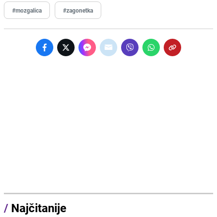
#mozgalica
#zagonetka
/
Najčitanije