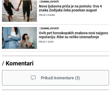
/
ZANIMLJIVOSTI
Nova ljubavna priča je na pomolu: Ova 4
znaka Zodijaka čeka poseban august
PRIJE 2 DANA
/
ZANIMLJIVOSTI
Ovih pet horoskopskih znakova nosi najgoru
reputaciju: Ribe su veliko iznenađenje
PRIJE 1 DAN
/
Komentari
Prikaži komentare
(
2
)