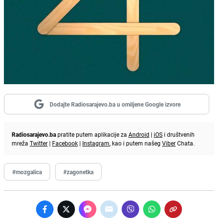
Dodajte Radiosarajevo.ba u omiljene Google izvore
Radiosarajevo.ba
pratite putem aplikacije za
Android
|
iOS
i društvenih
mreža
Twitter
|
Facebook
|
Instagram
, kao i putem našeg
Viber
Chata.
#mozgalica
#zagonetka