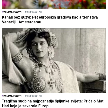
/
ZANIMLJIVOSTI
I
PRIJE OKO 15H
Kanali bez gužvi: Pet europskih gradova kao alternativa
Veneciji i Amsterdamu
/
ZANIMLJIVOSTI
I
PRIJE OKO 18H
Tragična sudbina najpoznatije špijunke svijeta: Priča o Mati
Hari koja je zavarala Europu