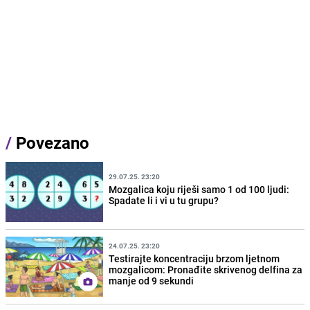
/
Povezano
29.07.25. 23:20
Mozgalica koju riješi samo 1 od 100 ljudi:
Spadate li i vi u tu grupu?
24.07.25. 23:20
Testirajte koncentraciju brzom ljetnom
mozgalicom: Pronađite skrivenog delfina za
manje od 9 sekundi