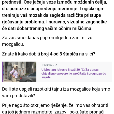
prednosti. One jačaju veze između moždanih ćelija,
što pomaže u unapređenju memorije. Logičke igre
treniraju vaš mozak da sagleda različite pristupe
rješavanju problema. I naravno, vizualne zagonetke
će dati dobar trening vašim očnim mišićima.
Za vas smo danas pripremili jednu zanimljivu
mozgalicu.
Znate li kako dobiti
broj 4 od 3 štapića
na slici?
TRENDING
U Mostaru jutros u 8 sati 30 °C: Za danas
objavljeno upozorenje, pročitajte i prognozu do
srijede
Da li ste uspjeli razotkriti tajnu iza mozgalice koju smo
vam predstavili?
Prije nego što otkrijemo rješenje, želimo vas ohrabriti
da još jednom razmotrite izazov i pokušate pronaći