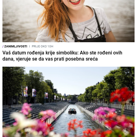
/
ZANIMLJIVOSTI
I
PRIJE OKO 10H
Vaš datum rođenja krije simboliku: Ako ste rođeni ovih
dana, vjeruje se da vas prati posebna sreća