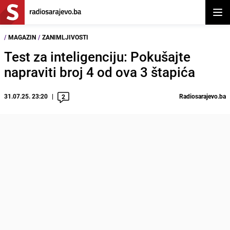
Otvor
/
MAGAZIN
/
ZANIMLJIVOSTI
Test za inteligenciju: Pokušajte
napraviti broj 4 od ova 3 štapića
31.07.25. 23:20
Radiosarajevo.ba
2