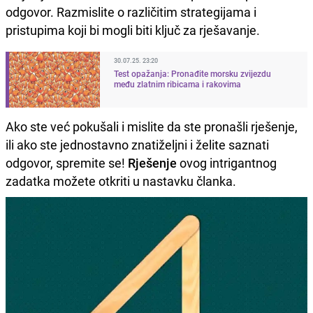
odgovor. Razmislite o različitim strategijama i
pristupima koji bi mogli biti ključ za rješavanje.
30.07.25. 23:20
Test opažanja: Pronađite morsku zvijezdu
među zlatnim ribicama i rakovima
Ako ste već pokušali i mislite da ste pronašli rješenje,
ili ako ste jednostavno znatiželjni i želite saznati
odgovor, spremite se!
Rješenje
ovog intrigantnog
zadatka možete otkriti u nastavku članka.