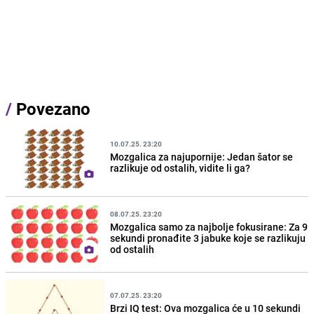
/
Povezano
10.07.25. 23:20
Mozgalica za najupornije: Jedan šator se
razlikuje od ostalih, vidite li ga?
08.07.25. 23:20
Mozgalica samo za najbolje fokusirane: Za 9
sekundi pronađite 3 jabuke koje se razlikuju
od ostalih
07.07.25. 23:20
Brzi IQ test: Ova mozgalica će u 10 sekundi