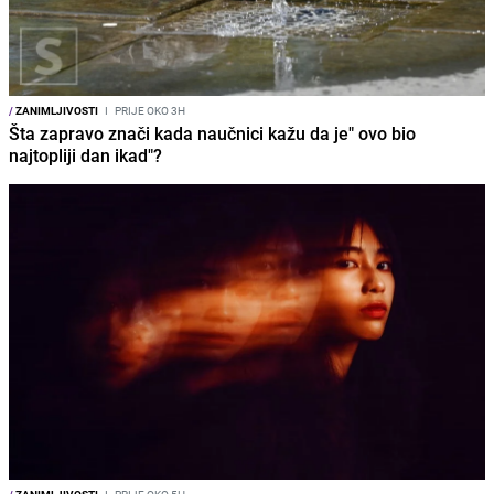
/
ZANIMLJIVOSTI
I
PRIJE OKO 3H
Šta zapravo znači kada naučnici kažu da je" ovo bio
najtopliji dan ikad"?