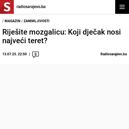
Otvor
/
MAGAZIN
/
ZANIMLJIVOSTI
Riješite mozgalicu: Koji dječak nosi
najveći teret?
13.07.25. 22:50
Radiosarajevo.ba
0