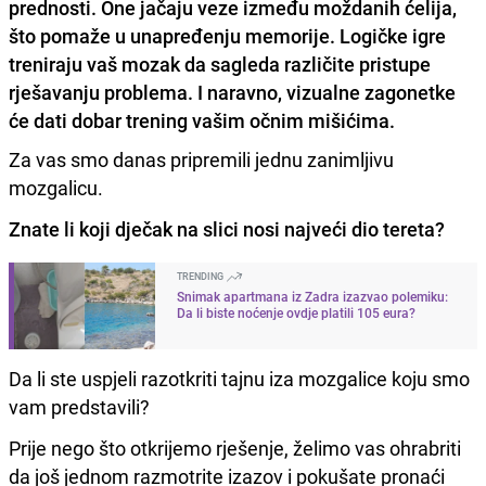
prednosti. One jačaju veze između moždanih ćelija,
što pomaže u unapređenju memorije. Logičke igre
treniraju vaš mozak da sagleda različite pristupe
rješavanju problema. I naravno, vizualne zagonetke
će dati dobar trening vašim očnim mišićima.
Za vas smo danas pripremili jednu zanimljivu
mozgalicu.
Znate li koji dječak na slici nosi najveći dio tereta?
TRENDING
Snimak apartmana iz Zadra izazvao polemiku:
Da li biste noćenje ovdje platili 105 eura?
Da li ste uspjeli razotkriti tajnu iza mozgalice koju smo
vam predstavili?
Prije nego što otkrijemo rješenje, želimo vas ohrabriti
da još jednom razmotrite izazov i pokušate pronaći