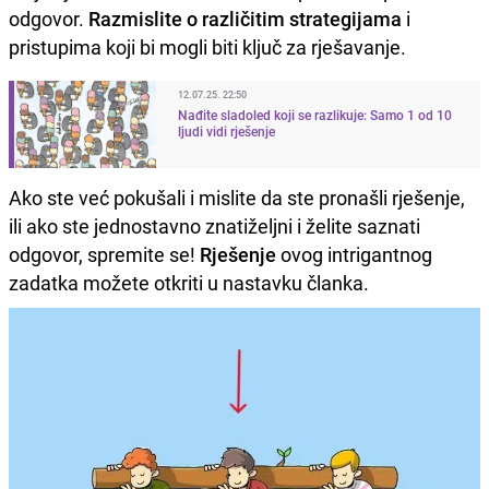
odgovor.
Razmislite o različitim strategijama
i
pristupima koji bi mogli biti ključ za rješavanje.
12.07.25. 22:50
Nađite sladoled koji se razlikuje: Samo 1 od 10
ljudi vidi rješenje
Ako ste već pokušali i mislite da ste pronašli rješenje,
ili ako ste jednostavno znatiželjni i želite saznati
odgovor, spremite se!
Rješenje
ovog intrigantnog
zadatka možete otkriti u nastavku članka.