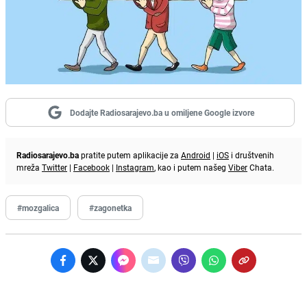
Dodajte Radiosarajevo.ba u omiljene Google izvore
Radiosarajevo.ba
pratite putem aplikacije za
Android
|
iOS
i društvenih
mreža
Twitter
|
Facebook
|
Instagram
, kao i putem našeg
Viber
Chata.
#mozgalica
#zagonetka