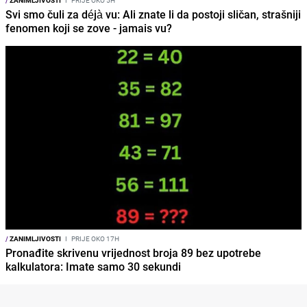
/
ZANIMLJIVOSTI
I
PRIJE OKO 5H
Svi smo čuli za déjà vu: Ali znate li da postoji sličan, strašniji
fenomen koji se zove - jamais vu?
/
ZANIMLJIVOSTI
I
PRIJE OKO 17H
Pronađite skrivenu vrijednost broja 89 bez upotrebe
kalkulatora: Imate samo 30 sekundi