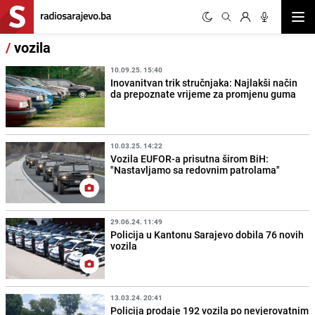
Otvor
/
vozila
10.09.25. 15:40
Inovanitvan trik stručnjaka: Najlakši način
da prepoznate vrijeme za promjenu guma
10.03.25. 14:22
Vozila EUFOR-a prisutna širom BiH:
"Nastavljamo sa redovnim patrolama"
29.06.24. 11:49
Policija u Kantonu Sarajevo dobila 76 novih
vozila
13.03.24. 20:41
Policija prodaje 192 vozila po nevjerovatnim