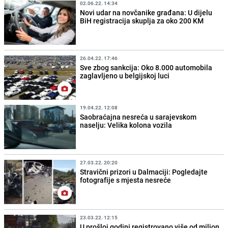
02.06.22. 14:34
Novi udar na novčanike građana: U dijelu
BiH registracija skuplja za oko 200 KM
26.04.22. 17:46
Sve zbog sankcija: Oko 8.000 automobila
zaglavljeno u belgijskoj luci
19.04.22. 12:08
Saobraćajna nesreća u sarajevskom
naselju: Velika kolona vozila
27.03.22. 20:20
Stravični prizori u Dalmaciji: Pogledajte
fotografije s mjesta nesreće
23.03.22. 12:15
U prošloj godini registrovano više od milion